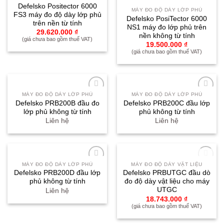
Yêu
Yêu
Defelsko Positector 6000
thích
thích
MÁY ĐO ĐỘ DÀY LỚP PHỦ
FS3 máy đo độ dày lớp phủ
Defelsko PosiTector 6000
trên nền từ tính
NS1 máy đo lớp phủ trên
29.620.000
₫
nền không từ tính
(giá chưa bao gồm thuế VAT)
19.500.000
₫
(giá chưa bao gồm thuế VAT)
MÁY ĐO ĐỘ DÀY LỚP PHỦ
MÁY ĐO ĐỘ DÀY LỚP PHỦ
Yêu
Yêu
Defelsko PRB200B đầu đo
Defelsko PRB200C đầu lớp
thích
thích
lớp phủ không từ tính
phủ không từ tính
Liên hệ
Liên hệ
HẾT HÀNG
MÁY ĐO ĐỘ DÀY LỚP PHỦ
MÁY ĐO ĐỘ DÀY VẬT LIỆU
Yêu
Yêu
Defelsko PRB200D đầu lớp
Defelsko PRBUTGC đầu dò
thích
thích
phủ không từ tính
đo độ dày vật liệu cho máy
UTGC
Liên hệ
18.743.000
₫
(giá chưa bao gồm thuế VAT)