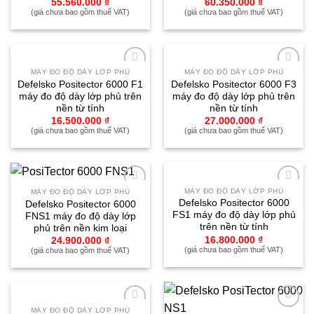
55.560.000
₫
60.350.000
₫
(giá chưa bao gồm thuế VAT)
(giá chưa bao gồm thuế VAT)
MÁY ĐO ĐỘ DÀY LỚP PHỦ
MÁY ĐO ĐỘ DÀY LỚP PHỦ
Yêu
Yêu
Defelsko Positector 6000 F1
Defelsko Positector 6000 F3
thích
thích
máy đo độ dày lớp phủ trên
máy đo độ dày lớp phủ trên
nền từ tính
nền từ tính
16.500.000
₫
27.000.000
₫
(giá chưa bao gồm thuế VAT)
(giá chưa bao gồm thuế VAT)
MÁY ĐO ĐỘ DÀY LỚP PHỦ
MÁY ĐO ĐỘ DÀY LỚP PHỦ
Yêu
Yêu
Defelsko Positector 6000
Defelsko Positector 6000
thích
thích
FS1 máy đo độ dày lớp phủ
FNS1 máy đo độ dày lớp
trên nền từ tính
phủ trên nền kim loại
16.800.000
₫
24.900.000
₫
(giá chưa bao gồm thuế VAT)
(giá chưa bao gồm thuế VAT)
MÁY ĐO ĐỘ DÀY LỚP PHỦ