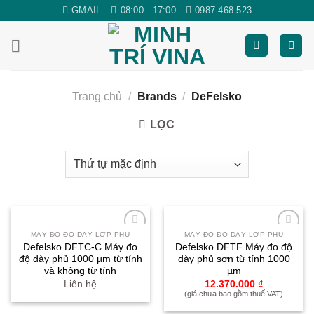
Skip
GMAIL
08:00 - 17:00
0987.468.523
to
content
Trang chủ
/
Brands
/
DeFelsko
LỌC
MÁY ĐO ĐỘ DÀY LỚP PHỦ
MÁY ĐO ĐỘ DÀY LỚP PHỦ
Yêu
Yêu
Defelsko DFTC-C Máy đo
Defelsko DFTF Máy đo độ
thích
thích
độ dày phủ 1000 µm từ tính
dày phủ sơn từ tính 1000
và không từ tính
µm
Liên hệ
12.370.000
₫
(giá chưa bao gồm thuế VAT)