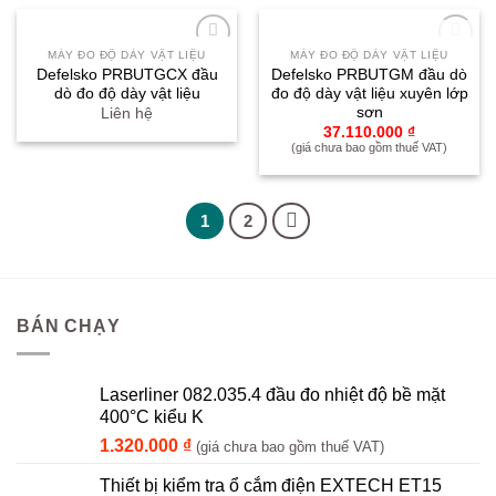
HẾT HÀNG
MÁY ĐO ĐỘ DÀY VẬT LIỆU
MÁY ĐO ĐỘ DÀY VẬT LIỆU
Yêu
Yêu
Defelsko PRBUTGCX đầu
Defelsko PRBUTGM đầu dò
thích
thích
dò đo độ dày vật liệu
đo độ dày vật liệu xuyên lớp
sơn
Liên hệ
37.110.000
₫
(giá chưa bao gồm thuế VAT)
1
2
BÁN CHẠY
Laserliner 082.035.4 đầu đo nhiệt độ bề mặt
400°C kiểu K
1.320.000
₫
(giá chưa bao gồm thuế VAT)
Thiết bị kiểm tra ổ cắm điện EXTECH ET15