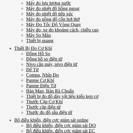
Máy đo lưu lượng nước
Máy đo nhiệt độ hồng ngoại
Máy đo nhiệt độ tiếp xúc
Máy đo nồng độ cồn hơi thở
Máy Đo Tốc Độ Vòng Quay
Máy đo, xe đo khoảng cách, chiều cao
Máy So Màu
Thiết bị quang
Thiết Bị Đo Cơ Khí
Đồng Hồ So
Đồng hồ so điện tử
Nivo cân máy, nivo điện tử
Đế Từ
Compa, Nhíp Đo
Panme Cơ Khí
Panme Điện Tử
Bàn Map, Bàn Rà Chuẩn
Thiết bị đo độ dày vật liệu kiểu kẹp cơ
Thước Cặp Cơ Khí
Thước cặp điện tử
Thước đo độ sâu điện tử
Bộ điều khiển, điện cực giám sát online
Bộ điều khiển, điện cực giám sát DO
Bộ điều khiển, điện cực giám sát EC