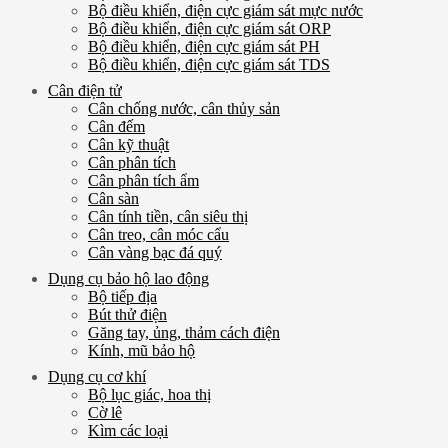
Bộ điều khiển, điện cực giám sát mực nước
Bộ điều khiển, điện cực giám sát ORP
Bộ điều khiển, điện cực giám sát PH
Bộ điều khiển, điện cực giám sát TDS
Cân điện tử
Cân chống nước, cân thủy sản
Cân đếm
Cân kỹ thuật
Cân phân tích
Cân phân tích ẩm
Cân sàn
Cân tính tiền, cân siêu thị
Cân treo, cân móc cẩu
Cân vàng bạc đá quý
Dụng cụ bảo hộ lao động
Bộ tiếp địa
Bút thử điện
Găng tay, ủng, thảm cách điện
Kính, mũ bảo hộ
Dụng cụ cơ khí
Bộ lục giác, hoa thị
Cờ lê
Kìm các loại