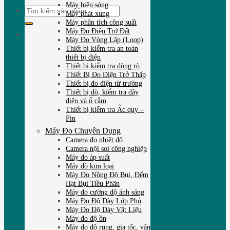
Máy hiện sóng
Tìm
Máy phát xung
kiếm:
Máy phân tích công suất
Máy Đo Điện Trở Đất
Máy Đo Vòng Lặp (Loop)
Thiết bị kiểm tra an toàn
thiết bị điện
Thiết bị kiểm tra dòng rò
Thiết Bị Đo Điện Trở Thấp
Thiết bị đo điện từ trường
Thiết bị dò, kiểm tra dây
điện và ổ cắm
Thiết bị kiểm tra Ắc quy –
Pin
Máy Đo Chuyên Dụng
Camera đo nhiêt độ
Camera nội soi công nghiệp
Máy đo áp suất
Máy dò kim loại
Máy Đo Nồng Độ Bụi, Đếm
Hạt Bụi Tiều Phân
Máy đo cường độ ánh sáng
Máy Đo Độ Dày Lớp Phủ
Máy Đo Độ Dày Vật Liệu
Máy đo độ ồn
Máy đo độ rung, gia tốc, vận