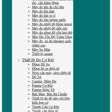
tốc, cân bằng động
Máy đo khí đa chỉ tiêu
Máy đo khí đơn
Máy đo khí rò rỉ
Máy đo lưu lượng nước
Máy đo nhiệt độ hồng ngoại
Máy đo nhiệt độ tiếp xúc
Máy đo nồng độ cồn hơi thở
Máy Đo Tốc Độ Vòng Quay
Máy đo, xe đo khoảng cách,
chiều cao
Máy So Màu
Thiết bị quang
Thiết Bị Đo Cơ Khí
Đồng Hồ So
Đồng hồ so điện tử
Nivo cân máy, nivo điện tử
Đế Từ
Compa, Nhíp Đo
Panme Cơ Khí
Panme Điện Tử
Bàn Map, Bàn Rà Chuẩn
Thiết bị đo độ dày vật liệu
kiểu kẹp cơ
Thước Cặp Cơ Khí
Thước cặp điện tử