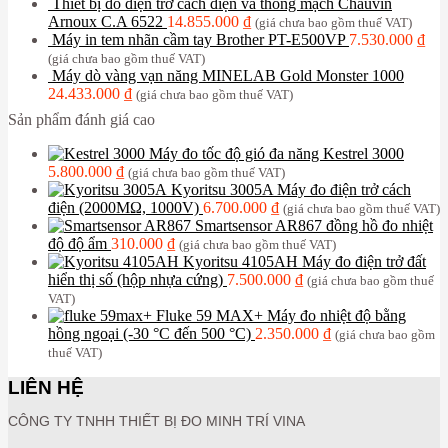
Thiết bị đo điện trở cách điện và thông mạch Chauvin
Arnoux C.A 6522
14.855.000
₫
(giá chưa bao gồm thuế VAT)
Máy in tem nhãn cầm tay Brother PT-E500VP
7.530.000
₫
(giá chưa bao gồm thuế VAT)
Máy dò vàng vạn năng MINELAB Gold Monster 1000
24.433.000
₫
(giá chưa bao gồm thuế VAT)
Sản phẩm đánh giá cao
Máy đo tốc độ gió đa năng Kestrel 3000
5.800.000
₫
(giá chưa bao gồm thuế VAT)
Kyoritsu 3005A Máy đo điện trở cách
điện (2000MΩ, 1000V)
6.700.000
₫
(giá chưa bao gồm thuế VAT)
Smartsensor AR867 đồng hồ đo nhiệt
độ độ ẩm
310.000
₫
(giá chưa bao gồm thuế VAT)
Kyoritsu 4105AH Máy đo điện trở đất
hiển thị số (hộp nhựa cứng)
7.500.000
₫
(giá chưa bao gồm thuế
VAT)
Fluke 59 MAX+ Máy đo nhiệt độ bằng
hồng ngoại (-30 °C đến 500 °C)
2.350.000
₫
(giá chưa bao gồm
thuế VAT)
LIÊN HỆ
CÔNG TY TNHH THIẾT BỊ ĐO MINH TRÍ VINA