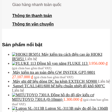
Giao hàng nhanh toàn quốc
Thông tin thanh toán
Thông tin vận chuyển
Sản phẩm nổi bật
Máy kiểm tra cách điện cao áp HIOKI
IR5051
Liên hệ
Đồng hồ vạn năng FLUKE 113
3.956.000
₫
(giá chưa bao gồm thuế VAT)
Máy kiểm tra an toàn điện GW INSTEK GPT-9801
27.107.000
₫
(giá chưa bao gồm thuế VAT)
Máy ghi dữ liệu dòng DC ba kênh EXTECH SD900
Liên hệ
Sansel TCAL1401/600 bể hiệu chuẩn nhiệt độ khô 600°C
Liên hệ
Đồng hồ đo độ dày kiểu cơ
MITUTOYO 7301A (0-10mm)
1.300.000
₫
(giá chưa bao gồm
thuế VAT)
Lutron SL-3113B máy đo độ ồn 130dB