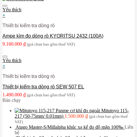
Yêu thích
+
Thiết bị kiểm tra dòng rò
Ampe kìm đo dòng rò KYORITSU 2432 (100A)
9.160.000
₫
(giá chưa bao gồm thuế VAT)
Yêu thích
+
Thiết bị kiểm tra dòng rò
Thiết bị kiểm tra dòng rò SEW 507 EL
1.490.000
₫
(giá chưa bao gồm thuế VAT)
Bán chạy
Panme cơ khí đo ngoài Mitutoyo 115-
217 (50-75mm/ 0.01mm)
1.500.000
₫
(giá chưa bao gồm thuế
VAT)
Atago Master-S/Millalpha khúc xạ kế đo độ mặn 100‰
Liên
hệ