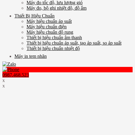
Máy đo tốc độ, lưu lượng gió
Máy đo, bộ ghi nhiệt độ, độ ẩm
Thiết Bị Hiệu Chuẩn
Máy hiệu chuẩn áp suất
Máy hiệu chuẩn điện
Máy hiệu chuẩn độ rung
Thiết bị hiệu chuẩn âm thanh
Thiết bị hiệu chuẩn áp suất, tạo áp suất, so áp suất
Thiết bị hiệu chuẩn nhiệt độ
Máy in tem nhãn
0987.468.523
x
x