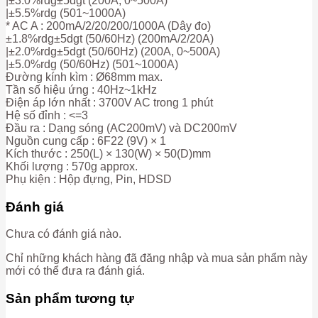
|±3.0%rdg±5dgt (200A, 0~500A)
|±5.5%rdg (501~1000A)
* AC A : 200mA/2/20/200/1000A (Dây đo)
±1.8%rdg±5dgt (50/60Hz) (200mA/2/20A)
|±2.0%rdg±5dgt (50/60Hz) (200A, 0~500A)
|±5.0%rdg (50/60Hz) (501~1000A)
Đường kính kìm : Ø68mm max.
Tần số hiệu ứng : 40Hz~1kHz
Điện áp lớn nhất : 3700V AC trong 1 phút
Hệ số đỉnh : <=3
Đầu ra : Dạng sóng (AC200mV) và DC200mV
Nguồn cung cấp : 6F22 (9V) × 1
Kích thước : 250(L) × 130(W) × 50(D)mm
Khối lượng : 570g approx.
Phụ kiện : Hộp đựng, Pin, HDSD
Đánh giá
Chưa có đánh giá nào.
Chỉ những khách hàng đã đăng nhập và mua sản phẩm này
mới có thể đưa ra đánh giá.
Sản phẩm tương tự