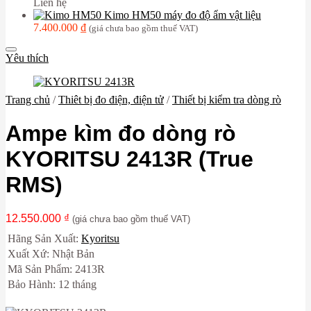
Liên hệ
Kimo HM50 máy đo độ ẩm vật liệu
7.400.000
₫
(giá chưa bao gồm thuế VAT)
Yêu thích
Trang chủ
/
Thiêt bị đo điện, điện tử
/
Thiết bị kiểm tra dòng rò
Ampe kìm đo dòng rò
KYORITSU 2413R (True
RMS)
12.550.000
₫
(giá chưa bao gồm thuế VAT)
Hãng Sản Xuất:
Kyoritsu
Xuất Xứ: Nhật Bản
Mã Sản Phẩm: 2413R
Bảo Hành: 12 tháng