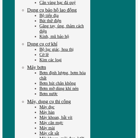
Cân vàng bạc đá quý
Dụng cụ bảo hộ lao động
Bộ tiếp địa
Bút thử điện
Găng tay, ủng, thảm cách
điện
Kính, mũ bảo hộ
Dụng cụ cơ khí
Bộ lục giác, hoa thị
Cờ lê
Kìm các loại
Máy bơm
Bơm định lượng, bơm hóa
chất
Bơm hút chân không
Bơm mỡ dùng khí nén
Bơm nước
Máy, dụng cụ thi công
Máy đục
Máy hàn
Máy khoan, bắt vít
Máy cân mực
Máy mài
Máy cắt sắt