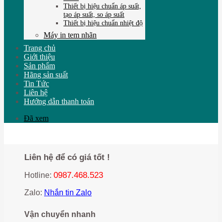
Thiết bị hiệu chuẩn áp suất,
tạo áp suất, so áp suất
Thiết bị hiệu chuẩn nhiệt độ
Máy in tem nhãn
Trang chủ
Giới thiệu
Sản phẩm
Hãng sản suất
Tin Tức
Liên hệ
Hướng dẫn thanh toán
Đã xem
Liên hệ để có giá tốt !
0987.468.523
Hotline:
Zalo:
Nhắn tin Zalo
Vận chuyển nhanh