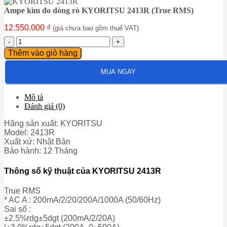
Ampe kìm đo dòng rò KYORITSU 2413R (True RMS)
12.550.000
₫
(giá chưa bao gồm thuế VAT)
Ampe
kìm
Thêm vào giỏ hàng
đo
dòng
MUA NGAY
rò
KYORITSU
2413R
Mô tả
(True
Đánh giá (0)
RMS)
số
Hãng sản xuất: KYORITSU
lượng
Model: 2413R
Xuất xứ: Nhật Bản
Bảo hành: 12 Tháng
Thông số kỹ thuật của KYORITSU 2413R
True RMS
* AC A : 200mA/2/20/200A/1000A (50/60Hz)
Sai số :
±2.5%rdg±5dgt (200mA/2/20A)