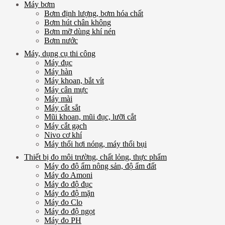
Máy bơm
Bơm định lượng, bơm hóa chất
Bơm hút chân không
Bơm mỡ dùng khí nén
Bơm nước
Máy, dụng cụ thi công
Máy đục
Máy hàn
Máy khoan, bắt vít
Máy cân mực
Máy mài
Máy cắt sắt
Mũi khoan, mũi đục, lưỡi cắt
Máy cắt gạch
Nivo cơ khí
Máy thổi hơi nóng, máy thổi bụi
Thiết bị đo môi trường, chất lỏng, thực phẩm
Máy đo độ ẩm nông sản, độ ẩm đất
Máy đo Amoni
Máy đo độ đục
Máy đo độ mặn
Máy đo Clo
Máy đo độ ngọt
Máy đo PH