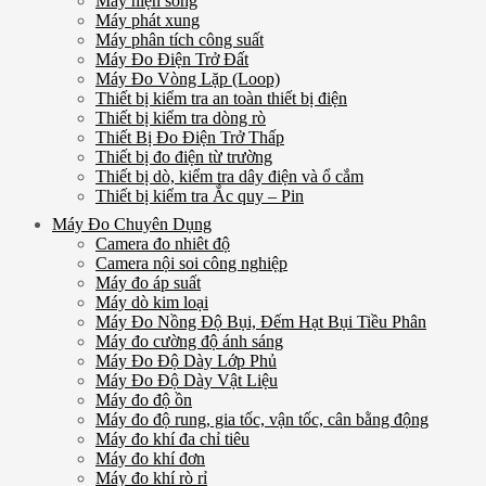
Máy hiện sóng
Máy phát xung
Máy phân tích công suất
Máy Đo Điện Trở Đất
Máy Đo Vòng Lặp (Loop)
Thiết bị kiểm tra an toàn thiết bị điện
Thiết bị kiểm tra dòng rò
Thiết Bị Đo Điện Trở Thấp
Thiết bị đo điện từ trường
Thiết bị dò, kiểm tra dây điện và ổ cắm
Thiết bị kiểm tra Ắc quy – Pin
Máy Đo Chuyên Dụng
Camera đo nhiêt độ
Camera nội soi công nghiệp
Máy đo áp suất
Máy dò kim loại
Máy Đo Nồng Độ Bụi, Đếm Hạt Bụi Tiều Phân
Máy đo cường độ ánh sáng
Máy Đo Độ Dày Lớp Phủ
Máy Đo Độ Dày Vật Liệu
Máy đo độ ồn
Máy đo độ rung, gia tốc, vận tốc, cân bằng động
Máy đo khí đa chỉ tiêu
Máy đo khí đơn
Máy đo khí rò rỉ