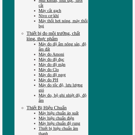
Mũi khoan, mũi đục, lưỡi
cắt
Máy cắt gạch
Nivo cơ khí
Máy thổi hơi nóng, máy thổi
bụi
Thiết bị đo môi trường, chất
lỏng, thực phẩm
Máy đo độ ẩm nông sản, độ
ẩm đất
Máy đo Amoni
Máy đo độ đục
Máy đo độ mặn
Máy đo Clo
Máy đo độ ngọt
Máy đo PH
Máy đo tốc độ, lưu lượng
gió
Máy đo, bộ ghi nhiệt độ, độ
ẩm
Thiết Bị Hiệu Chuẩn
Máy hiệu chuẩn áp suất
Máy hiệu chuẩn điện
Máy hiệu chuẩn độ rung
Thiết bị hiệu chuẩn âm
thanh