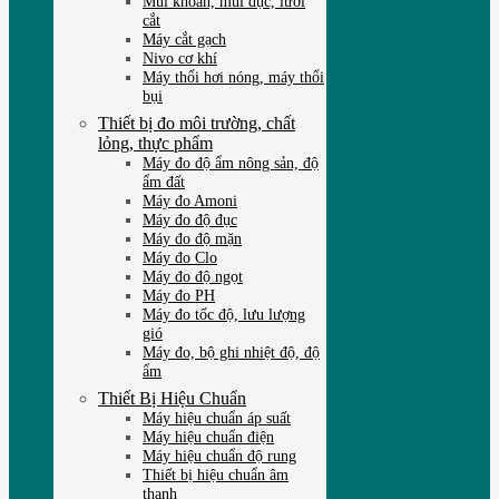
Mũi khoan, mũi đục, lưỡi
cắt
Máy cắt gạch
Nivo cơ khí
Máy thổi hơi nóng, máy thổi
bụi
Thiết bị đo môi trường, chất
lỏng, thực phẩm
Máy đo độ ẩm nông sản, độ
ẩm đất
Máy đo Amoni
Máy đo độ đục
Máy đo độ mặn
Máy đo Clo
Máy đo độ ngọt
Máy đo PH
Máy đo tốc độ, lưu lượng
gió
Máy đo, bộ ghi nhiệt độ, độ
ẩm
Thiết Bị Hiệu Chuẩn
Máy hiệu chuẩn áp suất
Máy hiệu chuẩn điện
Máy hiệu chuẩn độ rung
Thiết bị hiệu chuẩn âm
thanh