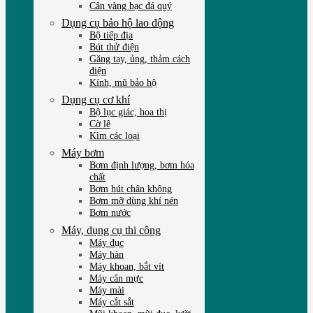
Cân vàng bạc đá quý
Dụng cụ bảo hộ lao động
Bộ tiếp địa
Bút thử điện
Găng tay, ủng, thảm cách
điện
Kính, mũ bảo hộ
Dụng cụ cơ khí
Bộ lục giác, hoa thị
Cờ lê
Kìm các loại
Máy bơm
Bơm định lượng, bơm hóa
chất
Bơm hút chân không
Bơm mỡ dùng khí nén
Bơm nước
Máy, dụng cụ thi công
Máy đục
Máy hàn
Máy khoan, bắt vít
Máy cân mực
Máy mài
Máy cắt sắt