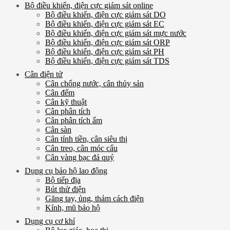
Bộ điều khiển, điện cực giám sát online
Bộ điều khiển, điện cực giám sát DO
Bộ điều khiển, điện cực giám sát EC
Bộ điều khiển, điện cực giám sát mực nước
Bộ điều khiển, điện cực giám sát ORP
Bộ điều khiển, điện cực giám sát PH
Bộ điều khiển, điện cực giám sát TDS
Cân điện tử
Cân chống nước, cân thủy sản
Cân đếm
Cân kỹ thuật
Cân phân tích
Cân phân tích ẩm
Cân sàn
Cân tính tiền, cân siêu thị
Cân treo, cân móc cẩu
Cân vàng bạc đá quý
Dụng cụ bảo hộ lao động
Bộ tiếp địa
Bút thử điện
Găng tay, ủng, thảm cách điện
Kính, mũ bảo hộ
Dụng cụ cơ khí