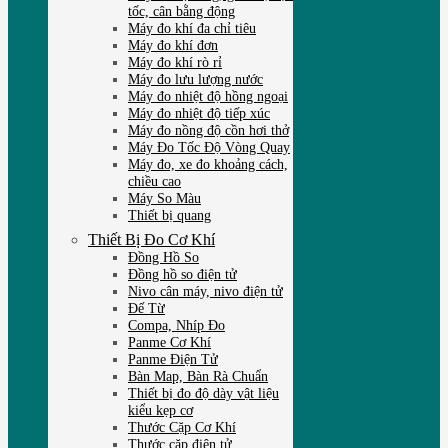
tốc, cân bằng động
Máy đo khí đa chỉ tiêu
Máy đo khí đơn
Máy đo khí rò rỉ
Máy đo lưu lượng nước
Máy đo nhiệt độ hồng ngoại
Máy đo nhiệt độ tiếp xúc
Máy đo nồng độ cồn hơi thở
Máy Đo Tốc Độ Vòng Quay
Máy đo, xe đo khoảng cách,
chiều cao
Máy So Màu
Thiết bị quang
Thiết Bị Đo Cơ Khí
Đồng Hồ So
Đồng hồ so điện tử
Nivo cân máy, nivo điện tử
Đế Từ
Compa, Nhíp Đo
Panme Cơ Khí
Panme Điện Tử
Bàn Map, Bàn Rà Chuẩn
Thiết bị đo độ dày vật liệu
kiểu kẹp cơ
Thước Cặp Cơ Khí
Thước cặp điện tử