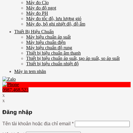
Máy đo Clo
Máy đo độ ngọt
Máy đo PH
Máy đo tốc độ, lưu lượng gió
Máy đo, bộ ghi nhiệt độ, độ ẩm
Thiết Bị Hiệu Chuẩn
Máy hiệu chuẩn áp suất
Máy hiệu chuẩn điện
Máy hiệu chuẩn độ rung
Thiết bị hiệu chuẩn âm thanh
Thiết bị hiệu chuẩn áp suất, tạo áp suất, so áp suất
Thiết bị hiệu chuẩn nhiệt độ
Máy in tem nhãn
0987.468.523
x
x
Đăng nhập
Tên tài khoản hoặc địa chỉ email
*