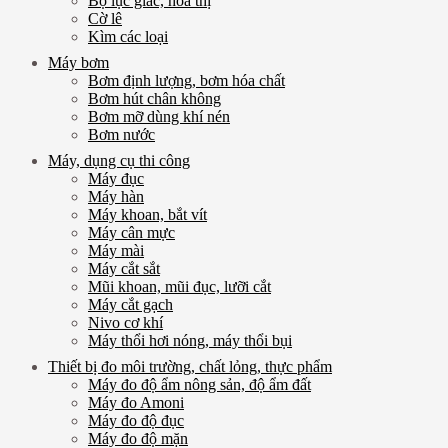
Bộ lục giác, hoa thị
Cờ lê
Kìm các loại
Máy bơm
Bơm định lượng, bơm hóa chất
Bơm hút chân không
Bơm mỡ dùng khí nén
Bơm nước
Máy, dụng cụ thi công
Máy đục
Máy hàn
Máy khoan, bắt vít
Máy cân mực
Máy mài
Máy cắt sắt
Mũi khoan, mũi đục, lưỡi cắt
Máy cắt gạch
Nivo cơ khí
Máy thổi hơi nóng, máy thổi bụi
Thiết bị đo môi trường, chất lỏng, thực phẩm
Máy đo độ ẩm nông sản, độ ẩm đất
Máy đo Amoni
Máy đo độ đục
Máy đo độ mặn