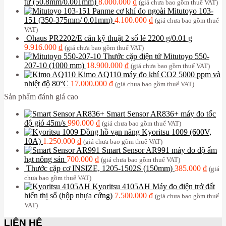
tử (50.8mm/0.001mm)
8.000.000
₫
(giá chưa bao gồm thuế VAT)
Panme cơ khí đo ngoài Mitutoyo 103-
151 (350-375mm/ 0.01mm)
4.100.000
₫
(giá chưa bao gồm thuế
VAT)
Ohaus PR2202/E cân kỹ thuật 2 số lẻ 2200 g/0.01 g
9.916.000
₫
(giá chưa bao gồm thuế VAT)
Thước cặp điện tử Mitutoyo 550-
207-10 (1000 mm)
18.900.000
₫
(giá chưa bao gồm thuế VAT)
Kimo AQ110 máy đo khí CO2 5000 ppm và
nhiệt độ 80°C
17.000.000
₫
(giá chưa bao gồm thuế VAT)
Sản phẩm đánh giá cao
Smart Sensor AR836+ máy đo tốc
độ gió 45m/s
990.000
₫
(giá chưa bao gồm thuế VAT)
Đồng hồ vạn năng Kyoritsu 1009 (600V,
10A)
1.250.000
₫
(giá chưa bao gồm thuế VAT)
Smart Sensor AR991 máy đo độ ẩm
hạt nông sản
700.000
₫
(giá chưa bao gồm thuế VAT)
Thước cặp cơ INSIZE, 1205-1502S (150mm)
385.000
₫
(giá
chưa bao gồm thuế VAT)
Kyoritsu 4105AH Máy đo điện trở đất
hiển thị số (hộp nhựa cứng)
7.500.000
₫
(giá chưa bao gồm thuế
VAT)
LIÊN HỆ