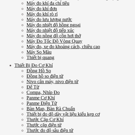
Máy đo khí đa chỉ tiêu
Máy đo khí đơn
Máy đo khí rò rỉ
Máy đo lưu lượng nước
Máy đo nhiệt độ hồng ngoại
Máy đo nhiệt độ tiếp xúc
Máy đo nồng độ cồn hơi thở
Máy Đo Tốc Độ Vòng Quay
Máy đo, xe đo khoảng cách, chiều cao
Máy So Màu
Thiết bị quang
Thiết Bị Đo Cơ Khí
Đồng Hồ So
Đồng hồ so điện tử
Nivo cân máy, nivo điện tử
Đế Từ
Compa, Nhíp Đo
Panme Cơ Khí
Panme Điện Tử
Bàn Map, Bàn Rà Chuẩn
Thiết bị đo độ dày vật liệu kiểu kẹp cơ
Thước Cặp Cơ Khí
Thước cặp điện tử
Thước đo độ sâu điện tử