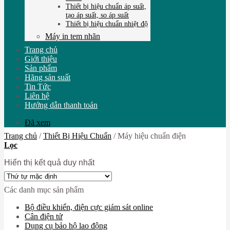
Thiết bị hiệu chuẩn áp suất,
tạo áp suất, so áp suất
Thiết bị hiệu chuẩn nhiệt độ
Máy in tem nhãn
Trang chủ
Giới thiệu
Sản phẩm
Hãng sản suất
Tin Tức
Liên hệ
Hướng dẫn thanh toán
Đã xem
Trang chủ
/
Thiết Bị Hiệu Chuẩn
/
Máy hiệu chuẩn điện
Lọc
Hiển thị kết quả duy nhất
Các danh mục sản phẩm
Bộ điều khiển, điện cực giám sát online
Cân điện tử
Dụng cụ bảo hộ lao động