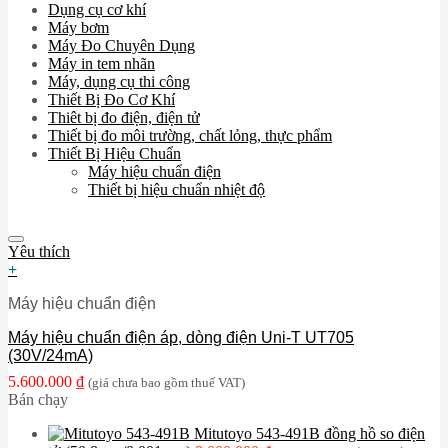
Dụng cụ cơ khí
Máy bơm
Máy Đo Chuyên Dụng
Máy in tem nhãn
Máy, dụng cụ thi công
Thiết Bị Đo Cơ Khí
Thiêt bị đo điện, điện tử
Thiết bị đo môi trường, chất lỏng, thực phẩm
Thiết Bị Hiệu Chuẩn
Máy hiệu chuẩn điện
Thiết bị hiệu chuẩn nhiệt độ
Yêu thích
+
Máy hiệu chuẩn điện
Máy hiệu chuẩn điện áp, dòng điện Uni-T UT705
(30V/24mA)
5.600.000
₫
(giá chưa bao gồm thuế VAT)
Bán chạy
Mitutoyo 543-491B đồng hồ so điện