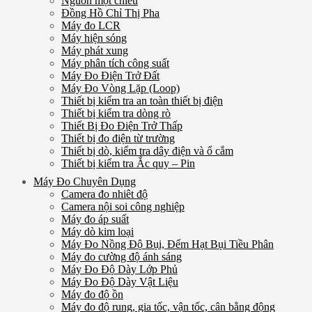
Nguồn một chiều
Đồng Hồ Chỉ Thị Pha
Máy đo LCR
Máy hiện sóng
Máy phát xung
Máy phân tích công suất
Máy Đo Điện Trở Đất
Máy Đo Vòng Lặp (Loop)
Thiết bị kiểm tra an toàn thiết bị điện
Thiết bị kiểm tra dòng rò
Thiết Bị Đo Điện Trở Thấp
Thiết bị đo điện từ trường
Thiết bị dò, kiểm tra dây điện và ổ cắm
Thiết bị kiểm tra Ắc quy – Pin
Máy Đo Chuyên Dụng
Camera đo nhiêt độ
Camera nội soi công nghiệp
Máy đo áp suất
Máy dò kim loại
Máy Đo Nồng Độ Bụi, Đếm Hạt Bụi Tiều Phân
Máy đo cường độ ánh sáng
Máy Đo Độ Dày Lớp Phủ
Máy Đo Độ Dày Vật Liệu
Máy đo độ ồn
Máy đo độ rung, gia tốc, vận tốc, cân bằng động