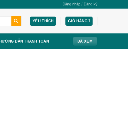
Đăng nhập / Đăng ký
SEARCH BUTTON
YÊU THÍCH
GIỎ HÀNG
HƯỚNG DẪN THANH TOÁN
ĐÃ XEM