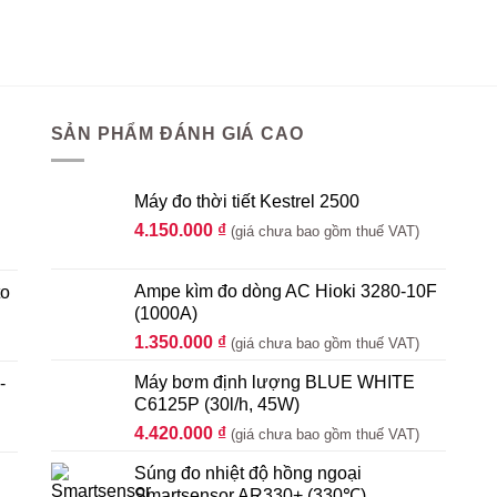
SẢN PHẨM ĐÁNH GIÁ CAO
Máy đo thời tiết Kestrel 2500
4.150.000
₫
(giá chưa bao gồm thuế VAT)
Ampe kìm đo dòng AC Hioki 3280-10F
to
(1000A)
1.350.000
₫
(giá chưa bao gồm thuế VAT)
Máy bơm định lượng BLUE WHITE
-
C6125P (30l/h, 45W)
4.420.000
₫
(giá chưa bao gồm thuế VAT)
Súng đo nhiệt độ hồng ngoại
Smartsensor AR330+ (330℃)