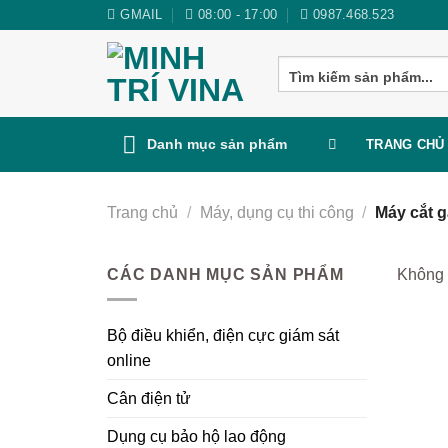
Skip
GMAIL
08:00 - 17:00
0987.468.523
to
content
Search
for:
Danh mục sản phẩm
TRANG CHỦ
Trang chủ
/
Máy, dụng cụ thi công
/
Máy cắt 
CÁC DANH MỤC SẢN PHẨM
Không 
Bộ điều khiển, điện cực giám sát
online
Cân điện tử
Dụng cụ bảo hộ lao động