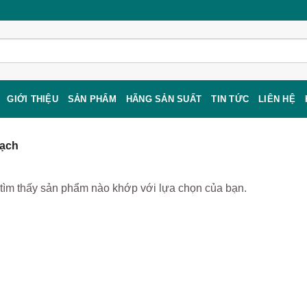
GIỚI THIỆU
SẢN PHẨM
HÃNG SẢN SUẤT
TIN TỨC
LIÊN HỆ
gạch
tìm thấy sản phẩm nào khớp với lựa chọn của bạn.