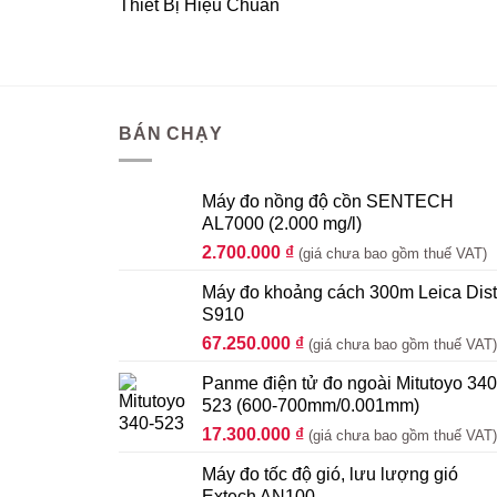
Thiết Bị Hiệu Chuẩn
BÁN CHẠY
Máy đo nồng độ cồn SENTECH
AL7000 (2.000 mg/l)
2.700.000
₫
(giá chưa bao gồm thuế VAT)
Máy đo khoảng cách 300m Leica Dis
S910
67.250.000
₫
(giá chưa bao gồm thuế VAT)
Panme điện tử đo ngoài Mitutoyo 340
523 (600-700mm/0.001mm)
17.300.000
₫
(giá chưa bao gồm thuế VAT)
Máy đo tốc độ gió, lưu lượng gió
Extech AN100