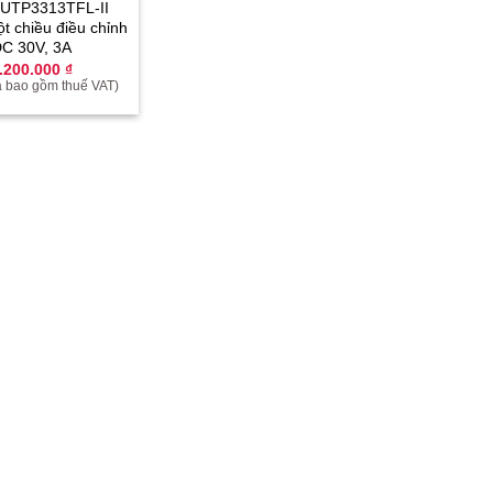
Yêu
 UTP3313TFL-II
thích
t chiều điều chỉnh
C 30V, 3A
.200.000
₫
a bao gồm thuế VAT)