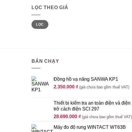
LỌC THEO GIÁ
Giá
Giá
LỌC
thấp
cao
nhất
nhất
BÁN CHẠY
Đồng hồ vạ năng SANWA KP1
2.350.000
₫
(giá chưa bao gồm thuế VAT)
Thiết bị kiểm tra an toàn điện và điện
trở cách điện SCI 297
28.690.000
₫
(giá chưa bao gồm thuế VAT)
Máy đo độ rung WINTACT WT63B