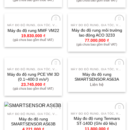
(giá chưa bao gồm thuế VAT)
MÁY ĐO ĐỘ RUNG, GIA TỐC, VẬN TỐC, CÂN BẰNG ĐỘNG
MÁY ĐO ĐỘ RUNG, GIA TỐC, VẬN TỐC, CÂN BẰNG ĐỘNG
Yêu
Yêu
Máy đo độ rung môi trường
Máy đo độ rung MMF VM22
thích
thích
lao động ACO 3233
19.830.000
₫
(giá chưa bao gồm thuế VAT)
77.000.000
₫
(giá chưa bao gồm thuế VAT)
MÁY ĐO ĐỘ RUNG, GIA TỐC, VẬN TỐC, CÂN BẰNG ĐỘNG
MÁY ĐO ĐỘ RUNG, GIA TỐC, VẬN TỐC, CÂN BẰNG ĐỘNG
Yêu
Yêu
Máy đo độ rung PCE VM 3D
Máy đo độ rung
thích
thích
(0.1~400.0 m/s²)
SMARTSENSOR AS63A
23.745.000
₫
Liên hệ
(giá chưa bao gồm thuế VAT)
MÁY ĐO ĐỘ RUNG, GIA TỐC, VẬN TỐC, CÂN BẰNG ĐỘNG
MÁY ĐO ĐỘ RUNG, GIA TỐC, VẬN TỐC, CÂN BẰNG ĐỘNG
Yêu
Yêu
Máy đo độ rung Tenmars
Máy đo độ rung
thích
thích
ST-140D (Ghi dữ liệu)
SMARTSENSOR AS63B
11.800.000
₫
4.221.000
₫