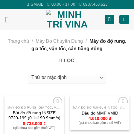
Skip
GMAIL
08:00 - 17:00
0987.468.523
to
content
Trang chủ
/
Máy Đo Chuyên Dụng
/
Máy đo độ rung,
gia tốc, vận tốc, cân bằng động
LỌC
MÁY ĐO ĐỘ RUNG, GIA TỐC, VẬN TỐC, CÂN BẰNG ĐỘNG
MÁY ĐO ĐỘ RUNG, GIA TỐC, VẬN TỐC, CÂN BẰNG ĐỘNG
Yêu
Yêu
Bút đo độ rung INSIZE
Đầu đo MMF VMID
thích
thích
9720-199 (0.1~199.9mm/s)
4.010.000
₫
(giá chưa bao gồm thuế VAT)
9.733.000
₫
(giá chưa bao gồm thuế VAT)