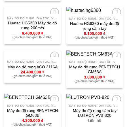
MÁY ĐO ĐỘ RUNG, GIA TỐC, VẬN TỐC, CÂN BẰNG ĐỘNG
MÁY ĐO ĐỘ RUNG, GIA TỐC, VẬN TỐC, CÂN BẰNG ĐỘNG
Yêu
Yêu
Huatec HG5350 Máy đo độ
Huatec HG6360 máy đo độ
thích
thích
rung 200m/s
rung cầm tay
6.400.000
₫
8.100.000
₫
(giá chưa bao gồm thuế VAT)
(giá chưa bao gồm thuế VAT)
MÁY ĐO ĐỘ RUNG, GIA TỐC, VẬN TỐC, CÂN BẰNG ĐỘNG
MÁY ĐO ĐỘ RUNG, GIA TỐC, VẬN TỐC, CÂN BẰNG ĐỘNG
Yêu
Yêu
Máy đo độ rung ACO 3116A
Máy đo độ rung BENETECH
thích
thích
GM63A
24.400.000
₫
(giá chưa bao gồm thuế VAT)
3.000.000
₫
(giá chưa bao gồm thuế VAT)
MÁY ĐO ĐỘ RUNG, GIA TỐC, VẬN TỐC, CÂN BẰNG ĐỘNG
MÁY ĐO ĐỘ RUNG, GIA TỐC, VẬN TỐC, CÂN BẰNG ĐỘNG
Yêu
Yêu
Máy đo độ rung BENETECH
Máy đo độ rung cầm tay
thích
thích
GM63B
LUTRON PVB-820
4.300.000
₫
Liên hệ
(giá chưa bao gồm thuế VAT)