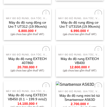
MÁY ĐO ĐỘ RUNG, GIA TỐC, VẬN TỐC, CÂN BẰNG ĐỘNG
MÁY ĐO ĐỘ RUNG, GIA TỐC, VẬN TỐC, CÂN BẰNG ĐỘNG
Yêu
Yêu
Máy đo độ rung động cơ
Máy đo độ rung động cơ
thích
thích
Uni-T UT312 (19.99cm/s)
Uni-T UT315A (19.99cm/s)
6.800.000
₫
6.990.000
₫
(giá chưa bao gồm thuế VAT)
(giá chưa bao gồm thuế VAT)
MÁY ĐO ĐỘ RUNG, GIA TỐC, VẬN TỐC, CÂN BẰNG ĐỘNG
MÁY ĐO ĐỘ RUNG, GIA TỐC, VẬN TỐC, CÂN BẰNG ĐỘNG
Yêu
Yêu
Máy đo độ rung EXTECH
Máy đo độ rung EXTECH
thích
thích
407860
VB400
20.700.000
₫
12.800.000
₫
(giá chưa bao gồm thuế VAT)
(giá chưa bao gồm thuế VAT)
MÁY ĐO ĐỘ RUNG, GIA TỐC, VẬN TỐC, CÂN BẰNG ĐỘNG
MÁY ĐO ĐỘ RUNG, GIA TỐC, VẬN TỐC, CÂN BẰNG ĐỘNG
Yêu
Yêu
Máy đo độ rung EXTECH
Máy đo độ rung mini bỏ túi
thích
thích
VB450 (0.1 ~ 199.9 m/s2)
Smartsensor AS63D
14.100.000
₫
2.700.000
₫
(giá chưa bao gồm thuế VAT)