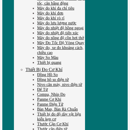
tốc, cân bằng động
Máy đo khí đa chỉ tiêu
Máy đo khí đơn
Máy đo khí rò rỉ
Máy đo lưu lượng nước
Máy đo nhiệt độ hồng ngoại
Máy đo nhiệt độ tiếp xúc
Máy đo nồng độ cồn hơi thở
Máy Đo Tốc Độ Vòng Quay
Máy đo, xe đo khoảng cách,
chiều cao
Máy So Màu
Thiết bị quang
Thiết Bị Đo Cơ Khí
Đồng Hồ So
Đồng hồ so điện tử
Nivo cân máy, nivo điện tử
Đế Từ
Compa, Nhíp Đo
Panme Cơ Khí
Panme Điện Tử
Bàn Map, Bàn Rà Chuẩn
Thiết bị đo độ dày vật liệu
kiểu kẹp cơ
Thước Cặp Cơ Khí
Thước cặp điện tử