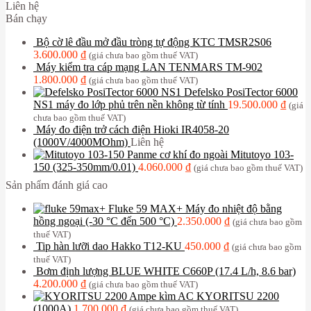
Liên hệ
Bán chạy
Bộ cờ lê đầu mở đầu tròng tự động KTC TMSR2S06
3.600.000
₫
(giá chưa bao gồm thuế VAT)
Máy kiểm tra cáp mạng LAN TENMARS TM-902
1.800.000
₫
(giá chưa bao gồm thuế VAT)
Defelsko PosiTector 6000
NS1 máy đo lớp phủ trên nền không từ tính
19.500.000
₫
(giá
chưa bao gồm thuế VAT)
Máy đo điện trở cách điện Hioki IR4058-20
(1000V/4000MOhm)
Liên hệ
Panme cơ khí đo ngoài Mitutoyo 103-
150 (325-350mm/0.01)
4.060.000
₫
(giá chưa bao gồm thuế VAT)
Sản phẩm đánh giá cao
Fluke 59 MAX+ Máy đo nhiệt độ bằng
hồng ngoại (-30 °C đến 500 °C)
2.350.000
₫
(giá chưa bao gồm
thuế VAT)
Tip hàn lưỡi dao Hakko T12-KU
450.000
₫
(giá chưa bao gồm
thuế VAT)
Bơm định lượng BLUE WHITE C660P (17.4 L/h, 8.6 bar)
4.200.000
₫
(giá chưa bao gồm thuế VAT)
Ampe kìm AC KYORITSU 2200
(1000A)
1.700.000
₫
(giá chưa bao gồm thuế VAT)