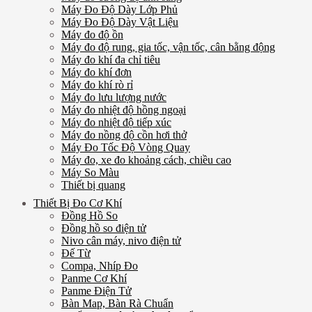
Máy Đo Độ Dày Lớp Phủ
Máy Đo Độ Dày Vật Liệu
Máy đo độ ồn
Máy đo độ rung, gia tốc, vận tốc, cân bằng động
Máy đo khí đa chỉ tiêu
Máy đo khí đơn
Máy đo khí rò rỉ
Máy đo lưu lượng nước
Máy đo nhiệt độ hồng ngoại
Máy đo nhiệt độ tiếp xúc
Máy đo nồng độ cồn hơi thở
Máy Đo Tốc Độ Vòng Quay
Máy đo, xe đo khoảng cách, chiều cao
Máy So Màu
Thiết bị quang
Thiết Bị Đo Cơ Khí
Đồng Hồ So
Đồng hồ so điện tử
Nivo cân máy, nivo điện tử
Đế Từ
Compa, Nhíp Đo
Panme Cơ Khí
Panme Điện Tử
Bàn Map, Bàn Rà Chuẩn