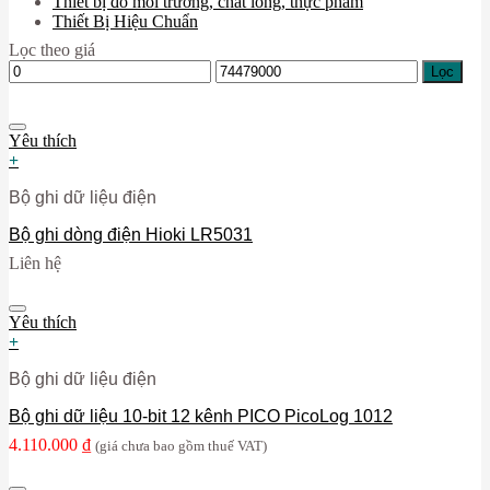
Thiết bị đo môi trường, chất lỏng, thực phẩm
Thiết Bị Hiệu Chuẩn
Lọc theo giá
Giá
Giá
Lọc
thấp
cao
nhất
nhất
Yêu thích
+
Bộ ghi dữ liệu điện
Bộ ghi dòng điện Hioki LR5031
Liên hệ
Yêu thích
+
Bộ ghi dữ liệu điện
Bộ ghi dữ liệu 10-bit 12 kênh PICO PicoLog 1012
4.110.000
₫
(giá chưa bao gồm thuế VAT)