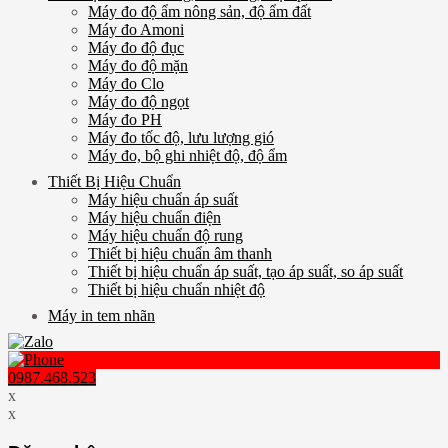
Máy đo độ ẩm nông sản, độ ẩm đất
Máy đo Amoni
Máy đo độ đục
Máy đo độ mặn
Máy đo Clo
Máy đo độ ngọt
Máy đo PH
Máy đo tốc độ, lưu lượng gió
Máy đo, bộ ghi nhiệt độ, độ ẩm
Thiết Bị Hiệu Chuẩn
Máy hiệu chuẩn áp suất
Máy hiệu chuẩn điện
Máy hiệu chuẩn độ rung
Thiết bị hiệu chuẩn âm thanh
Thiết bị hiệu chuẩn áp suất, tạo áp suất, so áp suất
Thiết bị hiệu chuẩn nhiệt độ
Máy in tem nhãn
0987.468.523
x
x