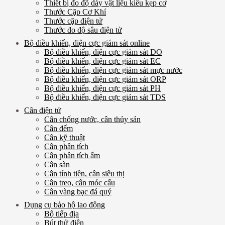
Thiết bị đo độ dày vật liệu kiểu kẹp cơ
Thước Cặp Cơ Khí
Thước cặp điện tử
Thước đo độ sâu điện tử
Bộ điều khiển, điện cực giám sát online
Bộ điều khiển, điện cực giám sát DO
Bộ điều khiển, điện cực giám sát EC
Bộ điều khiển, điện cực giám sát mực nước
Bộ điều khiển, điện cực giám sát ORP
Bộ điều khiển, điện cực giám sát PH
Bộ điều khiển, điện cực giám sát TDS
Cân điện tử
Cân chống nước, cân thủy sản
Cân đếm
Cân kỹ thuật
Cân phân tích
Cân phân tích ẩm
Cân sàn
Cân tính tiền, cân siêu thị
Cân treo, cân móc cẩu
Cân vàng bạc đá quý
Dụng cụ bảo hộ lao động
Bộ tiếp địa
Bút thử điện