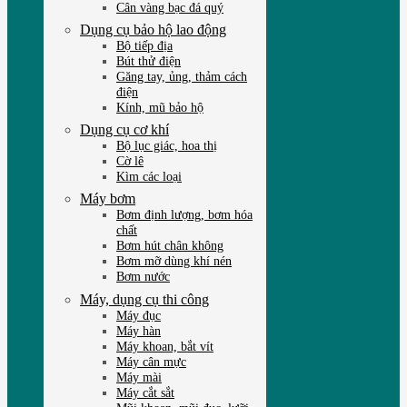
Cân vàng bạc đá quý
Dụng cụ bảo hộ lao động
Bộ tiếp địa
Bút thử điện
Găng tay, ủng, thảm cách
điện
Kính, mũ bảo hộ
Dụng cụ cơ khí
Bộ lục giác, hoa thị
Cờ lê
Kìm các loại
Máy bơm
Bơm định lượng, bơm hóa
chất
Bơm hút chân không
Bơm mỡ dùng khí nén
Bơm nước
Máy, dụng cụ thi công
Máy đục
Máy hàn
Máy khoan, bắt vít
Máy cân mực
Máy mài
Máy cắt sắt