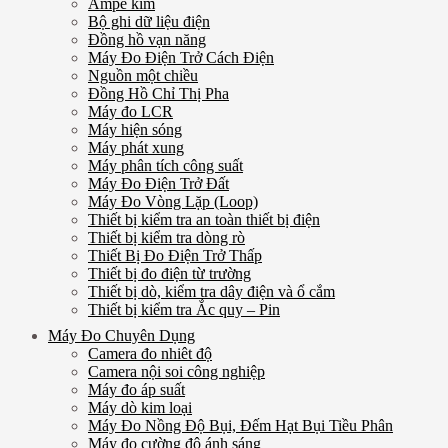
Ampe kìm
Bộ ghi dữ liệu điện
Đồng hồ vạn năng
Máy Đo Điện Trở Cách Điện
Nguồn một chiều
Đồng Hồ Chỉ Thị Pha
Máy đo LCR
Máy hiện sóng
Máy phát xung
Máy phân tích công suất
Máy Đo Điện Trở Đất
Máy Đo Vòng Lặp (Loop)
Thiết bị kiểm tra an toàn thiết bị điện
Thiết bị kiểm tra dòng rò
Thiết Bị Đo Điện Trở Thấp
Thiết bị đo điện từ trường
Thiết bị dò, kiểm tra dây điện và ổ cắm
Thiết bị kiểm tra Ắc quy – Pin
Máy Đo Chuyên Dụng
Camera đo nhiêt độ
Camera nội soi công nghiệp
Máy đo áp suất
Máy dò kim loại
Máy Đo Nồng Độ Bụi, Đếm Hạt Bụi Tiều Phân
Máy đo cường độ ánh sáng