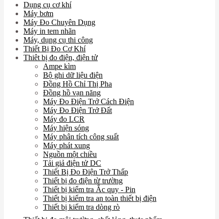
Dụng cụ cơ khí
Máy bơm
Máy Đo Chuyên Dụng
Máy in tem nhãn
Máy, dụng cụ thi công
Thiết Bị Đo Cơ Khí
Thiêt bị đo điện, điện tử
Ampe kìm
Bộ ghi dữ liệu điện
Đồng Hồ Chỉ Thị Pha
Đồng hồ vạn năng
Máy Đo Điện Trở Cách Điện
Máy Đo Điện Trở Đất
Máy đo LCR
Máy hiện sóng
Máy phân tích công suất
Máy phát xung
Nguồn một chiều
Tải giả điện tử DC
Thiết Bị Đo Điện Trở Thấp
Thiết bị đo điện từ trường
Thiết bị kiểm tra Ắc quy - Pin
Thiết bị kiểm tra an toàn thiết bị điện
Thiết bị kiểm tra dòng rò