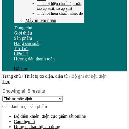
Thiết bị hiệu chuẩn áp suất,
tạo áp suất, so áp suất
Thiết bị hiệu chuẩn nhiệt độ
Máy in tem nhãn
Trang chủ
Giới thiệu
Sản phẩm
Hãng sản suất
Tin Tức
Liên hệ
Hướng dẫn thanh toán
Đã xem
Trang chủ
/
Thiêt bị đo điện, điện tử
/
Bộ ghi dữ liệu điện
Lọc
Showing all 5 results
Các danh mục sản phẩm
Bộ điều khiển, điện cực giám sát online
Cân điện tử
Dụng cụ bảo hộ lao động