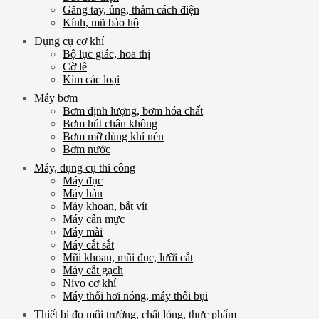
Găng tay, ủng, thảm cách điện
Kính, mũ bảo hộ
Dụng cụ cơ khí
Bộ lục giác, hoa thị
Cờ lê
Kìm các loại
Máy bơm
Bơm định lượng, bơm hóa chất
Bơm hút chân không
Bơm mỡ dùng khí nén
Bơm nước
Máy, dụng cụ thi công
Máy đục
Máy hàn
Máy khoan, bắt vít
Máy cân mực
Máy mài
Máy cắt sắt
Mũi khoan, mũi đục, lưỡi cắt
Máy cắt gạch
Nivo cơ khí
Máy thổi hơi nóng, máy thổi bụi
Thiết bị đo môi trường, chất lỏng, thực phẩm