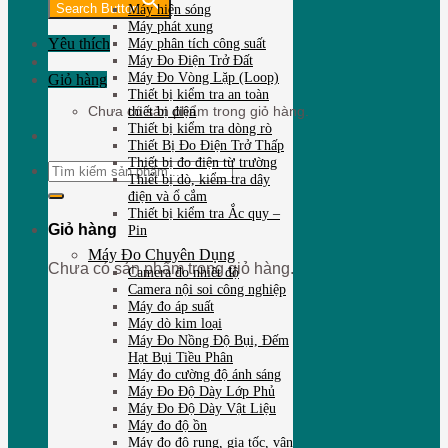
Search Button
Máy hiện sóng
Máy phát xung
Yêu thích
Máy phân tích công suất
Máy Đo Điện Trở Đất
Máy Đo Vòng Lặp (Loop)
Giỏ hàng
Thiết bị kiểm tra an toàn
thiết bị điện
Chưa có sản phẩm trong giỏ hàng.
Thiết bị kiểm tra dòng rò
Thiết Bị Đo Điện Trở Thấp
Thiết bị đo điện từ trường
Tìm
Thiết bị dò, kiểm tra dây
kiếm:
điện và ổ cắm
Thiết bị kiểm tra Ắc quy –
Giỏ hàng
Pin
Máy Đo Chuyên Dụng
Chưa có sản phẩm trong giỏ hàng.
Camera đo nhiêt độ
Camera nội soi công nghiệp
Máy đo áp suất
Máy dò kim loại
Máy Đo Nồng Độ Bụi, Đếm
Hạt Bụi Tiều Phân
Máy đo cường độ ánh sáng
Máy Đo Độ Dày Lớp Phủ
Máy Đo Độ Dày Vật Liệu
Máy đo độ ồn
Máy đo độ rung, gia tốc, vận