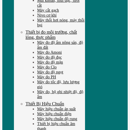
Mũi khoan, mũi đục, lưỡi
cắt
Máy cắt gạch
Nivo cơ khí
Máy thổi hơi nóng, máy thổi
bụi
Thiết bị đo môi trường, chất
lỏng, thực phẩm
Máy đo độ ẩm nông sản, độ
ẩm đất
Máy đo Amoni
Máy đo độ đục
Máy đo độ mặn
Máy đo Clo
Máy đo độ ngọt
Máy đo PH
Máy đo tốc độ, lưu lượng
gió
Máy đo, bộ ghi nhiệt độ, độ
ẩm
Thiết Bị Hiệu Chuẩn
Máy hiệu chuẩn áp suất
Máy hiệu chuẩn điện
Máy hiệu chuẩn độ rung
Thiết bị hiệu chuẩn âm
thanh