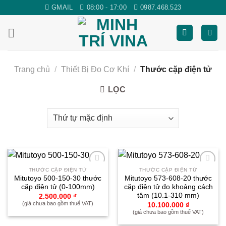
Skip
GMAIL
08:00 - 17:00
0987.468.523
to
content
Trang chủ
/
Thiết Bị Đo Cơ Khí
/
Thước cặp điện tử
LỌC
THƯỚC CẶP ĐIỆN TỬ
THƯỚC CẶP ĐIỆN TỬ
Yêu
Yêu
Mitutoyo 500-150-30 thước
Mitutoyo 573-608-20 thước
thích
thích
cặp điện tử (0-100mm)
cặp điện tử đo khoảng cách
tâm (10.1-310 mm)
2.500.000
₫
(giá chưa bao gồm thuế VAT)
10.100.000
₫
(giá chưa bao gồm thuế VAT)