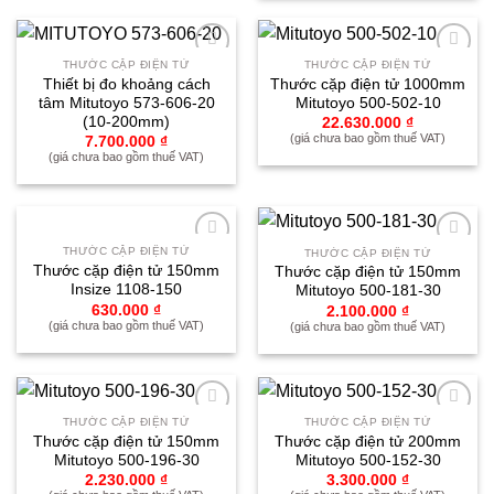
THƯỚC CẶP ĐIỆN TỬ
THƯỚC CẶP ĐIỆN TỬ
Yêu
Yêu
Thiết bị đo khoảng cách
Thước cặp điện tử 1000mm
thích
thích
tâm Mitutoyo 573-606-20
Mitutoyo 500-502-10
(10-200mm)
22.630.000
₫
(giá chưa bao gồm thuế VAT)
7.700.000
₫
(giá chưa bao gồm thuế VAT)
THƯỚC CẶP ĐIỆN TỬ
THƯỚC CẶP ĐIỆN TỬ
Yêu
Yêu
Thước cặp điện tử 150mm
Thước cặp điện tử 150mm
thích
thích
Insize 1108-150
Mitutoyo 500-181-30
630.000
₫
2.100.000
₫
(giá chưa bao gồm thuế VAT)
(giá chưa bao gồm thuế VAT)
THƯỚC CẶP ĐIỆN TỬ
THƯỚC CẶP ĐIỆN TỬ
Yêu
Yêu
Thước cặp điện tử 150mm
Thước cặp điện tử 200mm
thích
thích
Mitutoyo 500-196-30
Mitutoyo 500-152-30
2.230.000
₫
3.300.000
₫