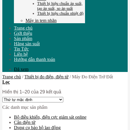
Thiết bị hiệu chuẩn áp suất,
tạo áp suất, so áp suất
Thiết bị hiệu chuẩn nhiệt độ
Máy in tem nhãn
Trang chủ
Giới thiệu
Sản phẩm
Hãng sản suất
Tin Tức
Liên hệ
Hướng dẫn thanh toán
Đã xem
Trang chủ
/
Thiêt bị đo điện, điện tử
/
Máy Đo Điện Trở Đất
Lọc
Hiển thị 1–20 của 29 kết quả
Các danh mục sản phẩm
Bộ điều khiển, điện cực giám sát online
Cân điện tử
Dụng cụ bảo hộ lao động