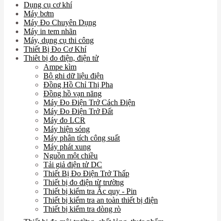
Dụng cụ cơ khí
Máy bơm
Máy Đo Chuyên Dụng
Máy in tem nhãn
Máy, dụng cụ thi công
Thiết Bị Đo Cơ Khí
Thiêt bị đo điện, điện tử
Ampe kìm
Bộ ghi dữ liệu điện
Đồng Hồ Chỉ Thị Pha
Đồng hồ vạn năng
Máy Đo Điện Trở Cách Điện
Máy Đo Điện Trở Đất
Máy đo LCR
Máy hiện sóng
Máy phân tích công suất
Máy phát xung
Nguồn một chiều
Tải giả điện tử DC
Thiết Bị Đo Điện Trở Thấp
Thiết bị đo điện từ trường
Thiết bị kiểm tra Ắc quy - Pin
Thiết bị kiểm tra an toàn thiết bị điện
Thiết bị kiểm tra dòng rò