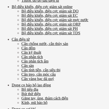
Thước đo độ sâu điện tử
Bộ điều khiển, điện cực giám sát online
Bộ điều khiển, điện cực giám sát DO
Bộ điều khiển, điện cực giám sát EC
Bộ điều khiển, điện cực giám sát mực nước
Bộ điều khiển, điện cực giám sát ORP
Bộ điều khiển, điện cực giám sát PH
Bộ điều khiển, điện cực giám sát TDS
Cân điện tử
Cân chống nước, cân thủy sản
Cân đếm
Cân kỹ thuật
Cân phân tích
Cân phân tích ẩm
Cân sàn
Cân tính tiền, cân siêu thị
Cân treo, cân móc cẩu
Cân vàng bạc đá quý
Dụng cụ bảo hộ lao động
Bộ tiếp địa
Bút thử điện
Găng tay, ủng, thảm cách điện
Kính, mũ bảo hộ
Dụng cụ cơ khí