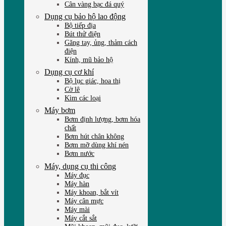
Cân vàng bạc đá quý
Dụng cụ bảo hộ lao động
Bộ tiếp địa
Bút thử điện
Găng tay, ủng, thảm cách
điện
Kính, mũ bảo hộ
Dụng cụ cơ khí
Bộ lục giác, hoa thị
Cờ lê
Kìm các loại
Máy bơm
Bơm định lượng, bơm hóa
chất
Bơm hút chân không
Bơm mỡ dùng khí nén
Bơm nước
Máy, dụng cụ thi công
Máy đục
Máy hàn
Máy khoan, bắt vít
Máy cân mực
Máy mài
Máy cắt sắt