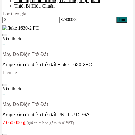
Thiết bị đo môi trường, chất lỏng, thực phẩm
Thiết Bị Hiệu Chuẩn
Lọc theo giá
Giá
Giá
Lọc
thấp
cao
nhất
nhất
Yêu thích
+
Máy Đo Điện Trở Đất
Ampe kìm đo điện trở đất Fluke 1630-2FC
Liên hệ
Yêu thích
+
Máy Đo Điện Trở Đất
Ampe kìm đo điện trở đất UNI-T UT276A+
7.660.000
₫
(giá chưa bao gồm thuế VAT)