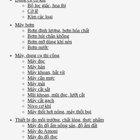
Bộ lục giác, hoa thị
Cờ lê
Kìm các loại
Máy bơm
Bơm định lượng, bơm hóa chất
Bơm hút chân không
Bơm mỡ dùng khí nén
Bơm nước
Máy, dụng cụ thi công
Máy đục
Máy hàn
Máy khoan, bắt vít
Máy cân mực
Máy mài
Máy cắt sắt
Mũi khoan, mũi đục, lưỡi cắt
Máy cắt gạch
Nivo cơ khí
Máy thổi hơi nóng, máy thổi bụi
Thiết bị đo môi trường, chất lỏng, thực phẩm
Máy đo độ ẩm nông sản, độ ẩm đất
Máy đo Amoni
Máy đo độ đục