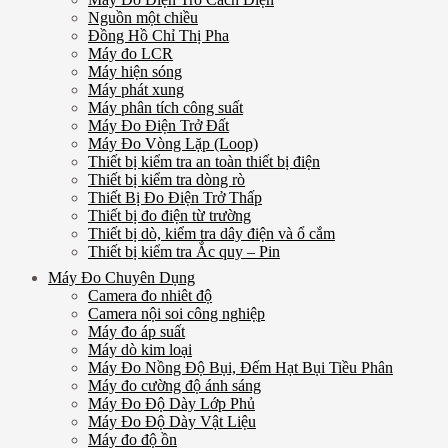
Nguồn một chiều
Đồng Hồ Chỉ Thị Pha
Máy đo LCR
Máy hiện sóng
Máy phát xung
Máy phân tích công suất
Máy Đo Điện Trở Đất
Máy Đo Vòng Lặp (Loop)
Thiết bị kiểm tra an toàn thiết bị điện
Thiết bị kiểm tra dòng rò
Thiết Bị Đo Điện Trở Thấp
Thiết bị đo điện từ trường
Thiết bị dò, kiểm tra dây điện và ổ cắm
Thiết bị kiểm tra Ắc quy – Pin
Máy Đo Chuyên Dụng
Camera đo nhiêt độ
Camera nội soi công nghiệp
Máy đo áp suất
Máy dò kim loại
Máy Đo Nồng Độ Bụi, Đếm Hạt Bụi Tiều Phân
Máy đo cường độ ánh sáng
Máy Đo Độ Dày Lớp Phủ
Máy Đo Độ Dày Vật Liệu
Máy đo độ ồn