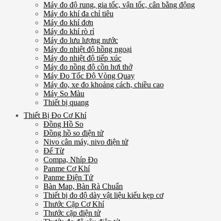
Máy đo độ rung, gia tốc, vận tốc, cân bằng động
Máy đo khí đa chỉ tiêu
Máy đo khí đơn
Máy đo khí rò rỉ
Máy đo lưu lượng nước
Máy đo nhiệt độ hồng ngoại
Máy đo nhiệt độ tiếp xúc
Máy đo nồng độ cồn hơi thở
Máy Đo Tốc Độ Vòng Quay
Máy đo, xe đo khoảng cách, chiều cao
Máy So Màu
Thiết bị quang
Thiết Bị Đo Cơ Khí
Đồng Hồ So
Đồng hồ so điện tử
Nivo cân máy, nivo điện tử
Đế Từ
Compa, Nhíp Đo
Panme Cơ Khí
Panme Điện Tử
Bàn Map, Bàn Rà Chuẩn
Thiết bị đo độ dày vật liệu kiểu kẹp cơ
Thước Cặp Cơ Khí
Thước cặp điện tử