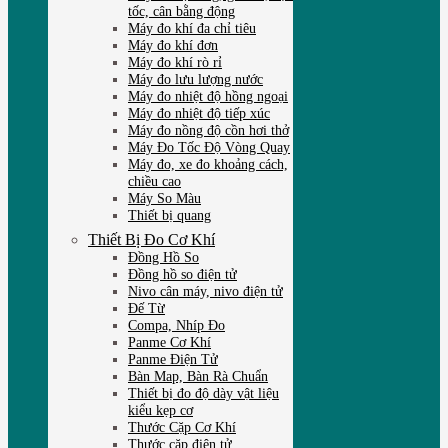
tốc, cân bằng động
Máy đo khí đa chỉ tiêu
Máy đo khí đơn
Máy đo khí rò rỉ
Máy đo lưu lượng nước
Máy đo nhiệt độ hồng ngoại
Máy đo nhiệt độ tiếp xúc
Máy đo nồng độ cồn hơi thở
Máy Đo Tốc Độ Vòng Quay
Máy đo, xe đo khoảng cách,
chiều cao
Máy So Màu
Thiết bị quang
Thiết Bị Đo Cơ Khí
Đồng Hồ So
Đồng hồ so điện tử
Nivo cân máy, nivo điện tử
Đế Từ
Compa, Nhíp Đo
Panme Cơ Khí
Panme Điện Tử
Bàn Map, Bàn Rà Chuẩn
Thiết bị đo độ dày vật liệu
kiểu kẹp cơ
Thước Cặp Cơ Khí
Thước cặp điện tử