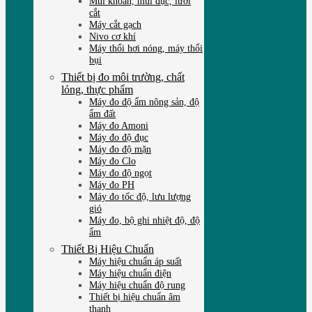
Mũi khoan, mũi đục, lưỡi
cắt
Máy cắt gạch
Nivo cơ khí
Máy thổi hơi nóng, máy thổi
bụi
Thiết bị đo môi trường, chất
lỏng, thực phẩm
Máy đo độ ẩm nông sản, độ
ẩm đất
Máy đo Amoni
Máy đo độ đục
Máy đo độ mặn
Máy đo Clo
Máy đo độ ngọt
Máy đo PH
Máy đo tốc độ, lưu lượng
gió
Máy đo, bộ ghi nhiệt độ, độ
ẩm
Thiết Bị Hiệu Chuẩn
Máy hiệu chuẩn áp suất
Máy hiệu chuẩn điện
Máy hiệu chuẩn độ rung
Thiết bị hiệu chuẩn âm
thanh