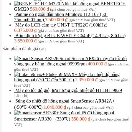
Nhiệt kế hồng ngoại BENETECH
GM320
560.000
₫
(giá chưa bao gồm thuế VAT)
Panme đo ngoài đầu nhọn Mitutoyo 112-167 (50-
75mm/0.01mm)
3.500.000
₫
(giá chưa bao gồm thuế VAT)
Máy đo LCR cầm tay UNI-T UT622C (100kHz)
6.375.000
₫
(giá chưa bao gồm thuế VAT)
Bơm định lượng BLUE WHITE C645P (14.9 L/h, 8.6 bar)
3.550.000
₫
(giá chưa bao gồm thuế VAT)
Sản phẩm đánh giá cao
Smart Sensor AR926 máy đo tốc độ
vòng quay bằng hồng ngoại 99999rpm
400.000
₫
(giá chưa bao
gồm thuế VAT)
Fluke 59 MAX+ Máy đo nhiệt độ bằng
hồng ngoại (-30 °C đến 500 °C)
2.350.000
₫
(giá chưa bao gồm
thuế VAT)
Máy đo tốc độ gió, lưu lượng gió, nhiệt độ HTI HT-9829
Liên hệ
Súng đo nhiệt độ hồng ngoại SmartSensor AR842A+
(-50℃~600℃)
1.040.000
₫
(giá chưa bao gồm thuế VAT)
Súng đo nhiệt độ hồng ngoại
Smartsensor AR330+ (330℃)
550.000
₫
(giá chưa bao gồm thuế
VAT)