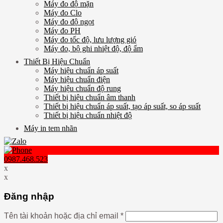
Máy đo độ mặn
Máy đo Clo
Máy đo độ ngọt
Máy đo PH
Máy đo tốc độ, lưu lượng gió
Máy đo, bộ ghi nhiệt độ, độ ẩm
Thiết Bị Hiệu Chuẩn
Máy hiệu chuẩn áp suất
Máy hiệu chuẩn điện
Máy hiệu chuẩn độ rung
Thiết bị hiệu chuẩn âm thanh
Thiết bị hiệu chuẩn áp suất, tạo áp suất, so áp suất
Thiết bị hiệu chuẩn nhiệt độ
Máy in tem nhãn
0987.468.523
x
x
Đăng nhập
Tên tài khoản hoặc địa chỉ email
*