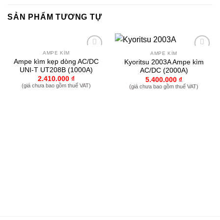
SẢN PHẨM TƯƠNG TỰ
AMPE KÌM
AMPE KÌM
Yêu
Yêu
Ampe kìm kẹp dòng AC/DC
Kyoritsu 2003A Ampe kìm
thích
thích
UNI-T UT208B (1000A)
AC/DC (2000A)
2.410.000
₫
5.400.000
₫
(giá chưa bao gồm thuế VAT)
(giá chưa bao gồm thuế VAT)