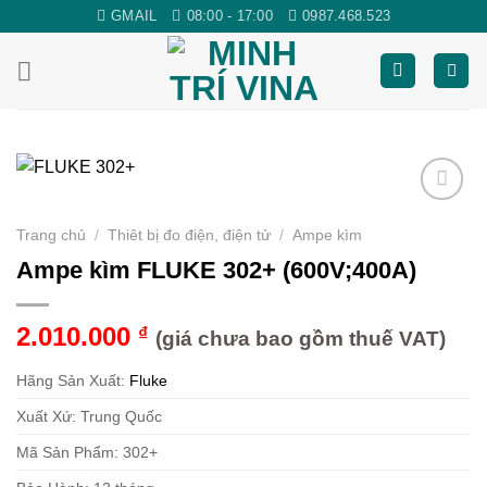
Skip
GMAIL
08:00 - 17:00
0987.468.523
to
content
Yêu
Trang chủ
/
Thiêt bị đo điện, điện tử
/
Ampe kìm
thích
Ampe kìm FLUKE 302+ (600V;400A)
2.010.000
₫
(giá chưa bao gồm thuế VAT)
Hãng Sản Xuất:
Fluke
Xuất Xứ: Trung Quốc
Mã Sản Phẩm: 302+