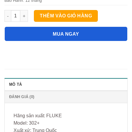
Bảo Hành: 12 tháng
Ampe kìm FLUKE 302+ (600V;400A) số lượng
THÊM VÀO GIỎ HÀNG
MUA NGAY
MÔ TẢ
ĐÁNH GIÁ (0)
Hãng sản xuất: FLUKE
Model: 302+
Xuất xứ: Trung Quốc