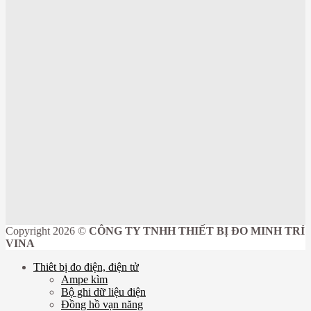
Copyright 2026 ©
CÔNG TY TNHH THIẾT BỊ ĐO MINH TRÍ
VINA
Thiêt bị đo điện, điện tử
Ampe kìm
Bộ ghi dữ liệu điện
Đồng hồ vạn năng