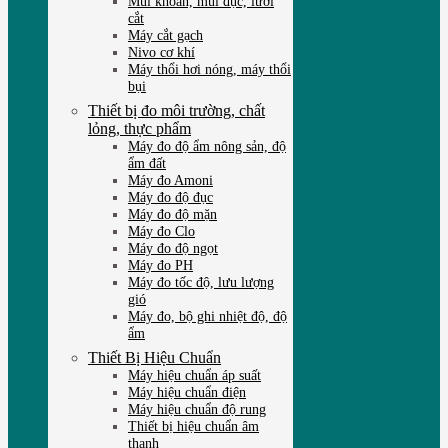
Mũi khoan, mũi đục, lưỡi
cắt
Máy cắt gạch
Nivo cơ khí
Máy thổi hơi nóng, máy thổi
bụi
Thiết bị đo môi trường, chất
lỏng, thực phẩm
Máy đo độ ẩm nông sản, độ
ẩm đất
Máy đo Amoni
Máy đo độ đục
Máy đo độ mặn
Máy đo Clo
Máy đo độ ngọt
Máy đo PH
Máy đo tốc độ, lưu lượng
gió
Máy đo, bộ ghi nhiệt độ, độ
ẩm
Thiết Bị Hiệu Chuẩn
Máy hiệu chuẩn áp suất
Máy hiệu chuẩn điện
Máy hiệu chuẩn độ rung
Thiết bị hiệu chuẩn âm
thanh