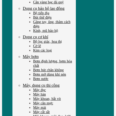
Cân vàng bạc đá quý
Dụng cụ bảo hộ lao động
Bộ tiếp địa
Bút thử điện
Găng tay, ủng, thảm cách
điện
Kính, mũ bảo hộ
Dụng cụ cơ khí
Bộ lục giác, hoa thị
Cờ lê
Kìm các loại
Máy bơm
Bơm định lượng, bơm hóa
chất
Bơm hút chân không
Bơm mỡ dùng khí nén
Bơm nước
Máy, dụng cụ thi công
Máy đục
Máy hàn
Máy khoan, bắt vít
Máy cân mực
Máy mài
Máy cắt sắt