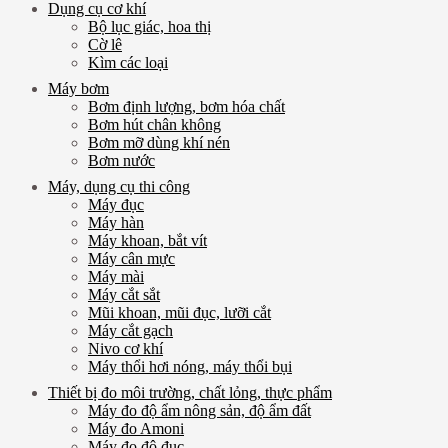
Dụng cụ cơ khí
Bộ lục giác, hoa thị
Cờ lê
Kìm các loại
Máy bơm
Bơm định lượng, bơm hóa chất
Bơm hút chân không
Bơm mỡ dùng khí nén
Bơm nước
Máy, dụng cụ thi công
Máy đục
Máy hàn
Máy khoan, bắt vít
Máy cân mực
Máy mài
Máy cắt sắt
Mũi khoan, mũi đục, lưỡi cắt
Máy cắt gạch
Nivo cơ khí
Máy thổi hơi nóng, máy thổi bụi
Thiết bị đo môi trường, chất lỏng, thực phẩm
Máy đo độ ẩm nông sản, độ ẩm đất
Máy đo Amoni
Máy đo độ đục