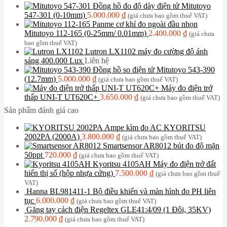
Đồng hồ đo độ dày điện tử Mitutoyo
547-301 (0-10mm)
5.000.000
₫
(giá chưa bao gồm thuế VAT)
Panme cơ khí đo ngoài đầu nhọn
Mitutoyo 112-165 (0-25mm/ 0.01mm)
2.400.000
₫
(giá chưa
bao gồm thuế VAT)
Lutron LX1102 máy đo cường độ ánh
sáng 400.000 Lux
Liên hệ
Đồng hồ so điện tử Mitutoyo 543-390
(12.7mm)
5.000.000
₫
(giá chưa bao gồm thuế VAT)
Máy đo điện trở
thấp UNI-T UT620C+
3.650.000
₫
(giá chưa bao gồm thuế VAT)
Sản phẩm đánh giá cao
Ampe kìm đo AC KYORITSU
2002PA (2000A)
3.800.000
₫
(giá chưa bao gồm thuế VAT)
Smartsensor AR8012 bút đo độ mặn
50ppt
720.000
₫
(giá chưa bao gồm thuế VAT)
Kyoritsu 4105AH Máy đo điện trở đất
hiển thị số (hộp nhựa cứng)
7.500.000
₫
(giá chưa bao gồm thuế
VAT)
Hanna BL981411-1 Bộ điều khiển và màn hình đo PH liên
tục
6.000.000
₫
(giá chưa bao gồm thuế VAT)
Găng tay cách điện Regeltex GLE41:4/09 (1 Đôi, 35KV)
2.790.000
₫
(giá chưa bao gồm thuế VAT)