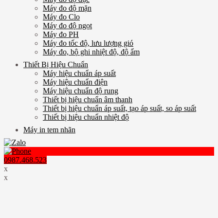
Máy đo độ mặn
Máy đo Clo
Máy đo độ ngọt
Máy đo PH
Máy đo tốc độ, lưu lượng gió
Máy đo, bộ ghi nhiệt độ, độ ẩm
Thiết Bị Hiệu Chuẩn
Máy hiệu chuẩn áp suất
Máy hiệu chuẩn điện
Máy hiệu chuẩn độ rung
Thiết bị hiệu chuẩn âm thanh
Thiết bị hiệu chuẩn áp suất, tạo áp suất, so áp suất
Thiết bị hiệu chuẩn nhiệt độ
Máy in tem nhãn
0987.468.523
x
x