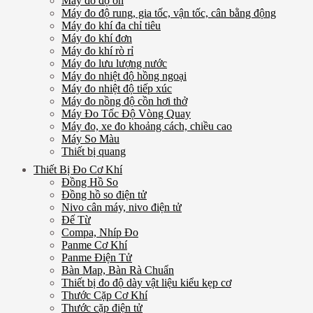
Máy đo độ ồn
Máy đo độ rung, gia tốc, vận tốc, cân bằng động
Máy đo khí đa chỉ tiêu
Máy đo khí đơn
Máy đo khí rò rỉ
Máy đo lưu lượng nước
Máy đo nhiệt độ hồng ngoại
Máy đo nhiệt độ tiếp xúc
Máy đo nồng độ cồn hơi thở
Máy Đo Tốc Độ Vòng Quay
Máy đo, xe đo khoảng cách, chiều cao
Máy So Màu
Thiết bị quang
Thiết Bị Đo Cơ Khí
Đồng Hồ So
Đồng hồ so điện tử
Nivo cân máy, nivo điện tử
Đế Từ
Compa, Nhíp Đo
Panme Cơ Khí
Panme Điện Tử
Bàn Map, Bàn Rà Chuẩn
Thiết bị đo độ dày vật liệu kiểu kẹp cơ
Thước Cặp Cơ Khí
Thước cặp điện tử