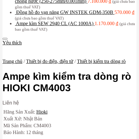
chống nước (250-275mm/0.001mm)
7.100.000
₫
(giá chưa bao
gồm thuế VAT)
Đồng hồ đo vạn năng GW INSTEK GDM-350B
570.000
₫
(giá chưa bao gồm thuế VAT)
Ampe kìm SEW 2940 CL (AC 1000A)
1.170.000
₫
(giá chưa
bao gồm thuế VAT)
Yêu thích
Trang chủ
/
Thiêt bị đo điện, điện tử
/
Thiết bị kiểm tra dòng rò
Ampe kìm kiểm tra dòng rò
HIOKI CM4003
Liên hệ
Hãng Sản Xuất:
Hioki
Xuất Xứ: Nhật Bản
Mã Sản Phẩm: CM4003
Bảo Hành: 12 tháng