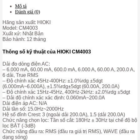
Mô tả
Đánh giá (0)
Hãng sản xuất: HIOKI
Model: CM4003
Xuất xứ: Nhật Bản
Bảo hành: 12 tháng
Thông số kỹ thuật của HIOKI CM4003
Dải đo dòng điện AC:
– 6.000 mA, 60.00 mA, 600.0 mA, 6.000 A, 60.00 A, 200.0 A,
6 dải, True RMS
– Độ chính xác 45Hz-400Hz: ±1.0%rdg ±5dgt
(6.000mA~6.000A), ±1.5%rdg±5dgt (60.00A, 200.0A)
– Độ chính xác 15Hz-45Hz, 400Hz-2kHz: ±2.0%rdg ±5dgt
– Dải độ chính xác xác định: 0.060mA~200.0A
Dải điện áp AC: N/A
Dải tần số: 15.0Hz~2000Hz
Hệ số đỉnh Crest: 3 (ngoài dải 200.0A), 1.5 (dải 200.0A)
Chức năng chọn lọc: Tần số cắt: 180Hz ± 30Hz tại chế độ bộ
lọc BẬT (-3dB)
Chức năng đầu ra: RMS (đầu ra giá trị RMS), WAVE (đầu ra
dạng sóng)