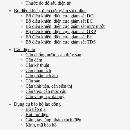
Thước đo độ sâu điện tử
Bộ điều khiển, điện cực giám sát online
Bộ điều khiển, điện cực giám sát DO
Bộ điều khiển, điện cực giám sát EC
Bộ điều khiển, điện cực giám sát mực nước
Bộ điều khiển, điện cực giám sát ORP
Bộ điều khiển, điện cực giám sát PH
Bộ điều khiển, điện cực giám sát TDS
Cân điện tử
Cân chống nước, cân thủy sản
Cân đếm
Cân kỹ thuật
Cân phân tích
Cân phân tích ẩm
Cân sàn
Cân tính tiền, cân siêu thị
Cân treo, cân móc cẩu
Cân vàng bạc đá quý
Dụng cụ bảo hộ lao động
Bộ tiếp địa
Bút thử điện
Găng tay, ủng, thảm cách điện
Kính, mũ bảo hộ