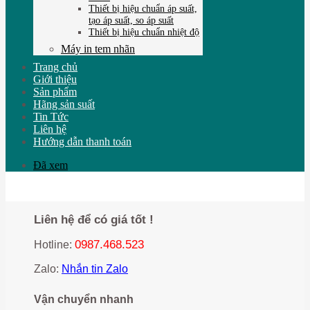
Thiết bị hiệu chuẩn áp suất,
tạo áp suất, so áp suất
Thiết bị hiệu chuẩn nhiệt độ
Máy in tem nhãn
Trang chủ
Giới thiệu
Sản phẩm
Hãng sản suất
Tin Tức
Liên hệ
Hướng dẫn thanh toán
Đã xem
Liên hệ để có giá tốt !
0987.468.523
Hotline:
Zalo:
Nhắn tin Zalo
Vận chuyển nhanh