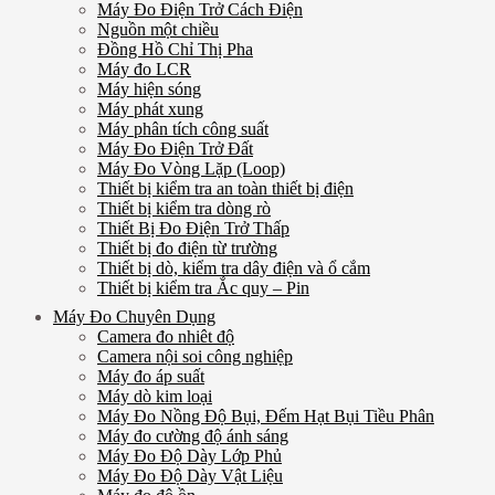
Máy Đo Điện Trở Cách Điện
Nguồn một chiều
Đồng Hồ Chỉ Thị Pha
Máy đo LCR
Máy hiện sóng
Máy phát xung
Máy phân tích công suất
Máy Đo Điện Trở Đất
Máy Đo Vòng Lặp (Loop)
Thiết bị kiểm tra an toàn thiết bị điện
Thiết bị kiểm tra dòng rò
Thiết Bị Đo Điện Trở Thấp
Thiết bị đo điện từ trường
Thiết bị dò, kiểm tra dây điện và ổ cắm
Thiết bị kiểm tra Ắc quy – Pin
Máy Đo Chuyên Dụng
Camera đo nhiêt độ
Camera nội soi công nghiệp
Máy đo áp suất
Máy dò kim loại
Máy Đo Nồng Độ Bụi, Đếm Hạt Bụi Tiều Phân
Máy đo cường độ ánh sáng
Máy Đo Độ Dày Lớp Phủ
Máy Đo Độ Dày Vật Liệu