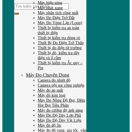
Máy hiện sóng
Tìm
Máy phát xung
kiếm:
Máy phân tích công suất
Máy Đo Điện Trở Đất
Máy Đo Vòng Lặp (Loop)
Thiết bị kiểm tra an toàn
thiết bị điện
Thiết bị kiểm tra dòng rò
Thiết Bị Đo Điện Trở Thấp
Thiết bị đo điện từ trường
Thiết bị dò, kiểm tra dây
điện và ổ cắm
Thiết bị kiểm tra Ắc quy –
Pin
Máy Đo Chuyên Dụng
Camera đo nhiêt độ
Camera nội soi công nghiệp
Máy đo áp suất
Máy dò kim loại
Máy Đo Nồng Độ Bụi, Đếm
Hạt Bụi Tiều Phân
Máy đo cường độ ánh sáng
Máy Đo Độ Dày Lớp Phủ
Máy Đo Độ Dày Vật Liệu
Máy đo độ ồn
Máy đo độ rung, gia tốc, vận