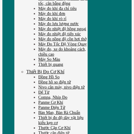
tốc, cân bằng động
Máy đo khí đa chỉ tiêu
Máy đo khí đơn
Máy đo khí rò rỉ
Máy đo lưu lượng nước
Máy đo nhiệt độ hồng ngoại
Máy đo nhiệt độ tiếp xúc
Máy đo nồng độ cồn hơi thở
Máy Đo Tốc Độ Vòng Quay
Máy đo, xe đo khoảng cách,
chiều cao
Máy So Màu
Thiết bị quang
Thiết Bị Đo Cơ Khí
Đồng Hồ So
Đồng hồ so điện tử
Nivo cân máy, nivo điện tử
Đế Từ
Compa, Nhíp Đo
Panme Cơ Khí
Panme Điện Tử
Bàn Map, Bàn Rà Chuẩn
Thiết bị đo độ dày vật liệu
kiểu kẹp cơ
Thước Cặp Cơ Khí
Thước cặp điện tử