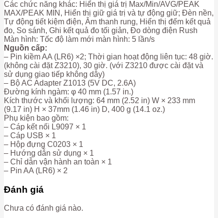
Các chức năng khác: Hiển thị giá trị Max/Min/AVG/PEAK
MAX/PEAK MIN, Hiển thị giữ giá trị và tự động giữ; Đèn nền,
Tự động tiết kiệm điện, Âm thanh rung, Hiển thị đếm kết quả
đo, So sánh, Ghi kết quả đo tối giản, Đo dòng điện Rush
Màn hình: Tốc độ làm mới màn hình: 5 lần/s
Nguồn cấp:
– Pin kiềm AA (LR6) ×2; Thời gian hoạt động liên tục: 48 giờ.
(không cài đặt Z3210), 30 giờ. (với Z3210 được cài đặt và
sử dụng giao tiếp không dây)
– Bộ AC Adapter Z1013 (5V DC, 2.6A)
Đường kính ngàm: φ 40 mm (1.57 in.)
Kích thước và khối lượng: 64 mm (2.52 in) W × 233 mm
(9.17 in) H × 37mm (1.46 in) D, 400 g (14.1 oz.)
Phụ kiện bao gồm:
– Cáp kết nối L9097 × 1
– Cáp USB × 1
– Hộp đựng C0203 × 1
– Hướng dẫn sử dụng × 1
– Chỉ dẫn vận hành an toàn × 1
– Pin AA (LR6) × 2
Đánh giá
Chưa có đánh giá nào.