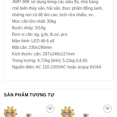
JWP-30K sử dụng trong các siêu thị, nhà hàng
chế biến thủy sản, hải sản, thực phẩm đông lạnh,
những nơi có độ ẩm cao, tưới rửa nhiều, vv.
Mức cân lớn nhất: 30kg
Bước nhảy: 5/10g
Đơn vị cân: kg, g,lb, lb.oz, pcs
Màn hình: LED đỏ 6 số
Mặt cân: 230x190mm
Kích thước cân: 297x246x127mm
Trọng lượng: 4,72kg (tịnh); 5,11kg (cả bì)
Nguồn điện: AC 110-220VAC hoặc acquy 6V/4A
SẢN PHẨM TƯƠNG TỰ
Yêu
Yêu