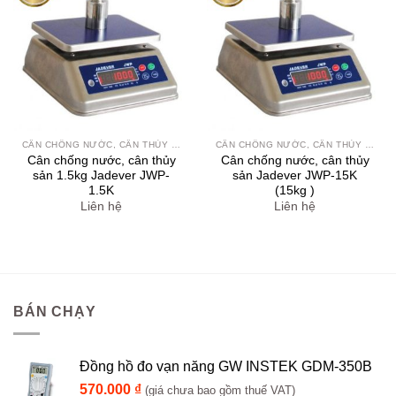
thích
thích
CÂN CHỐNG NƯỚC, CÂN THỦY SẢN
CÂN CHỐNG NƯỚC, CÂN THỦY SẢN
Cân chống nước, cân thủy
Cân chống nước, cân thủy
sản 1.5kg Jadever JWP-
sản Jadever JWP-15K
1.5K
(15kg )
Liên hệ
Liên hệ
BÁN CHẠY
Đồng hồ đo vạn năng GW INSTEK GDM-350B
570.000
₫
(giá chưa bao gồm thuế VAT)