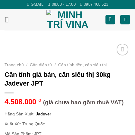
Skip
GMAIL
08:00 - 17:00
0987.468.523
to
content
Yêu
Trang chủ
/
Cân điện tử
/
Cân tính tiền, cân siêu thị
thích
Cân tính giá bán, cân siêu thị 30kg
Jadever JPT
4.508.000
₫
(giá chưa bao gồm thuế VAT)
Hãng Sản Xuất:
Jadever
Xuất Xứ: Trung Quốc
Mã Sản Phẩm: JPT