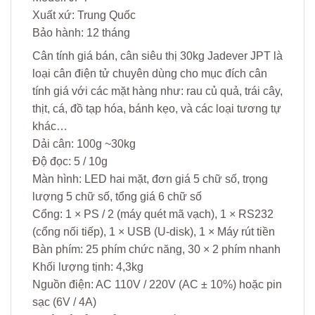
Xuất xứ: Trung Quốc
Bảo hành: 12 tháng
Cân tính giá bán, cân siêu thị 30kg Jadever JPT là
loại cân điện tử chuyên dùng cho mục đích cân
tính giá với các mặt hàng như: rau củ quả, trái cây,
thịt, cá, đồ tạp hóa, bánh kẹo, và các loại tương tự
khác…
Dải cân: 100g ~30kg
Độ đọc: 5 / 10g
Màn hình: LED hai mặt, đơn giá 5 chữ số, trọng
lượng 5 chữ số, tổng giá 6 chữ số
Cổng: 1 × PS / 2 (máy quét mã vạch), 1 × RS232
(cổng nối tiếp), 1 × USB (U-disk), 1 × Máy rút tiền
Bàn phím: 25 phím chức năng, 30 × 2 phím nhanh
Khối lượng tịnh: 4,3kg
Nguồn điện: AC 110V / 220V (AC ± 10%) hoặc pin
sạc (6V / 4A)