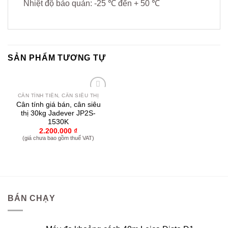
Nhiệt độ bảo quản: -25 ℃ đến + 50 ℃
SẢN PHẨM TƯƠNG TỰ
CÂN TÍNH TIỀN, CÂN SIÊU THỊ
Yêu
Cân tính giá bán, cân siêu
thích
thị 30kg Jadever JP2S-
1530K
2.200.000
₫
(giá chưa bao gồm thuế VAT)
BÁN CHẠY