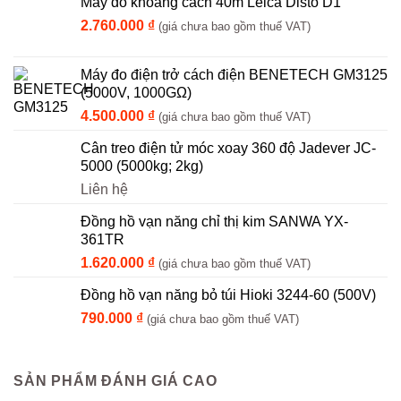
Máy đo khoảng cách 40m Leica Disto D1
2.760.000
₫
(giá chưa bao gồm thuế VAT)
Máy đo điện trở cách điện BENETECH GM3125
(5000V, 1000GΩ)
4.500.000
₫
(giá chưa bao gồm thuế VAT)
Cân treo điện tử móc xoay 360 độ Jadever JC-
5000 (5000kg; 2kg)
Liên hệ
Đồng hồ vạn năng chỉ thị kim SANWA YX-
361TR
1.620.000
₫
(giá chưa bao gồm thuế VAT)
Đồng hồ vạn năng bỏ túi Hioki 3244-60 (500V)
790.000
₫
(giá chưa bao gồm thuế VAT)
SẢN PHẨM ĐÁNH GIÁ CAO