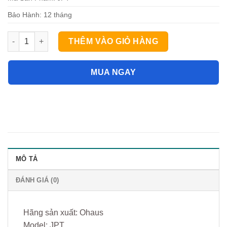
Bảo Hành: 12 tháng
Cân tính giá bán, cân siêu thị 30kg Jadever JPT số lượng
THÊM VÀO GIỎ HÀNG
MUA NGAY
MÔ TẢ
ĐÁNH GIÁ (0)
Hãng sản xuất: Ohaus
Model: JPT