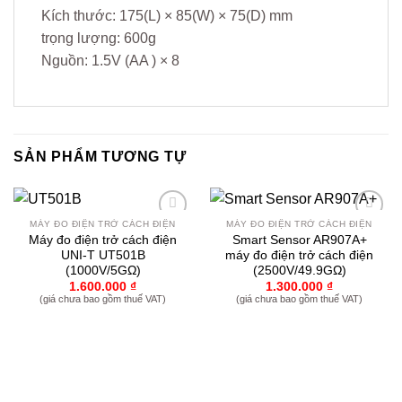
Kích thước: 175(L) × 85(W) × 75(D) mm
trọng lượng: 600g
Nguồn: 1.5V (AA ) × 8
SẢN PHẨM TƯƠNG TỰ
MÁY ĐO ĐIỆN TRỞ CÁCH ĐIỆN
MÁY ĐO ĐIỆN TRỞ CÁCH ĐIỆN
Yêu
Yêu
Máy đo điện trở cách điện
Smart Sensor AR907A+
thích
thích
UNI-T UT501B
máy đo điện trở cách điện
(1000V/5GΩ)
(2500V/49.9GΩ)
1.600.000
₫
1.300.000
₫
(giá chưa bao gồm thuế VAT)
(giá chưa bao gồm thuế VAT)