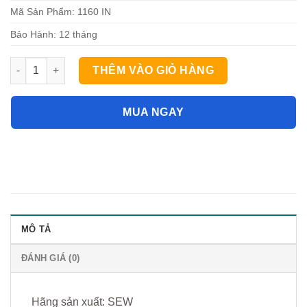
Mã Sản Phẩm: 1160 IN
Bảo Hành: 12 tháng
Đồng hồ đo điện trở cách điện hiển thị số SEW 1160 IN số lượ
THÊM VÀO GIỎ HÀNG
MUA NGAY
MÔ TẢ
ĐÁNH GIÁ (0)
Hãng sản xuất: SEW