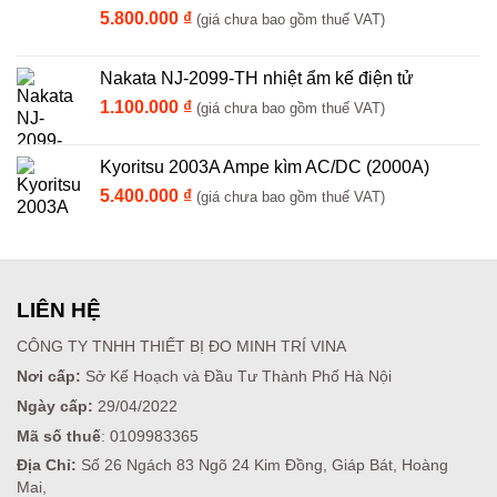
5.800.000
₫
(giá chưa bao gồm thuế VAT)
Nakata NJ-2099-TH nhiệt ẩm kế điện tử
1.100.000
₫
(giá chưa bao gồm thuế VAT)
Kyoritsu 2003A Ampe kìm AC/DC (2000A)
5.400.000
₫
(giá chưa bao gồm thuế VAT)
LIÊN HỆ
CÔNG TY TNHH THIẾT BỊ ĐO MINH TRÍ VINA
Nơi cấp:
Sở Kế Hoạch và Đầu Tư Thành Phố Hà Nội
Ngày cấp:
29/04/2022
Mã số thuế
: 0109983365
Địa Chỉ:
Số 26 Ngách 83 Ngõ 24 Kim Đồng, Giáp Bát, Hoàng
Mai,