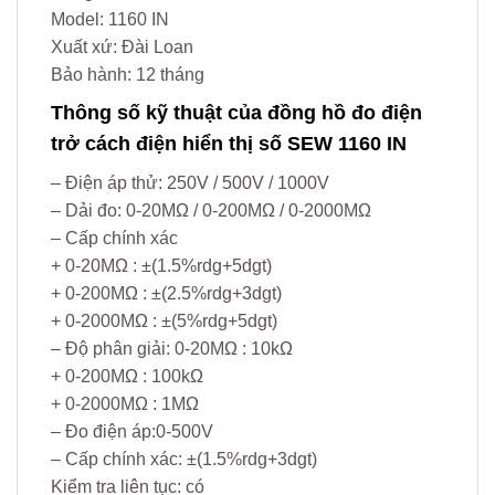
Model: 1160 IN
Xuất xứ: Đài Loan
Bảo hành: 12 tháng
Thông số kỹ thuật của đồng hồ đo điện
trở cách điện hiển thị số SEW 1160 IN
– Điện áp thử: 250V / 500V / 1000V
– Dải đo: 0-20MΩ / 0-200MΩ / 0-2000MΩ
– Cấp chính xác
+ 0-20MΩ : ±(1.5%rdg+5dgt)
+ 0-200MΩ : ±(2.5%rdg+3dgt)
+ 0-2000MΩ : ±(5%rdg+5dgt)
– Độ phân giải: 0-20MΩ : 10kΩ
+ 0-200MΩ : 100kΩ
+ 0-2000MΩ : 1MΩ
– Đo điện áp:0-500V
– Cấp chính xác: ±(1.5%rdg+3dgt)
Kiểm tra liên tục: có