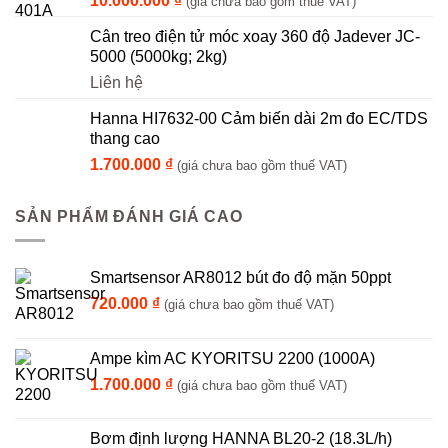
10.000.000
₫
(giá chưa bao gồm thuế VAT)
Cân treo điện tử móc xoay 360 độ Jadever JC-
5000 (5000kg; 2kg)
Liên hệ
Hanna HI7632-00 Cảm biến dài 2m đo EC/TDS
thang cao
1.700.000
₫
(giá chưa bao gồm thuế VAT)
SẢN PHẨM ĐÁNH GIÁ CAO
Smartsensor AR8012 bút đo độ mặn 50ppt
720.000
₫
(giá chưa bao gồm thuế VAT)
Ampe kìm AC KYORITSU 2200 (1000A)
1.700.000
₫
(giá chưa bao gồm thuế VAT)
Bơm định lượng HANNA BL20-2 (18.3L/h)