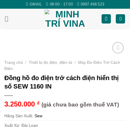
Skip
GMAIL
08:00 - 17:00
0987.468.523
to
content
Yêu
Trang chủ
/
Thiêt bị đo điện, điện tử
/
Máy Đo Điện Trở Cách
thích
Điện
Đồng hồ đo điện trở cách điện hiển thị
số SEW 1160 IN
3.250.000
₫
(giá chưa bao gồm thuế VAT)
Hãng Sản Xuất:
Sew
Xuất Xứ: Đài Loan