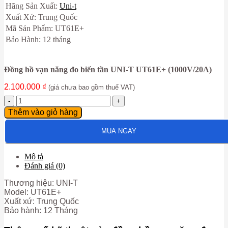
Hãng Sản Xuất:
Uni-t
Xuất Xứ: Trung Quốc
Mã Sản Phẩm: UT61E+
Bảo Hành: 12 tháng
Đồng hồ vạn năng đo biến tần UNI-T UT61E+ (1000V/20A)
2.100.000
₫
(giá chưa bao gồm thuế VAT)
Đồng
hồ
Thêm vào giỏ hàng
vạn
năng
MUA NGAY
đo
biến
tần
Mô tả
UNI-
Đánh giá (0)
T
UT61E+
Thương hiệu: UNI-T
(1000V/20A)
Model: UT61E+
số
Xuất xứ: Trung Quốc
lượng
Bảo hành: 12 Tháng