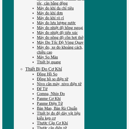
tốc, cân bằng động
Máy đo khí đa chỉ tiêu
Máy đo khí đơn
Máy đo khí rò rỉ
Máy đo lưu lượng nước
Máy đo nhiệt độ hồng ngoại
Máy đo nhiệt độ tiếp xúc
Máy đo nồng độ cồn hơi thở
Máy Đo Tốc Độ Vòng Quay
Máy đo, xe đo khoảng cách,
chiều cao
Máy So Màu
Thiết bị quang
Thiết Bị Đo Cơ Khí
Đồng Hồ So
Đồng hồ so điện tử
Nivo cân máy, nivo điện tử
Đế Từ
Compa, Nhíp Đo
Panme Cơ Khí
Panme Điện Tử
Bàn Map, Bàn Rà Chuẩn
Thiết bị đo độ dày vật liệu
kiểu kẹp cơ
Thước Cặp Cơ Khí
Thước cặp điện tử