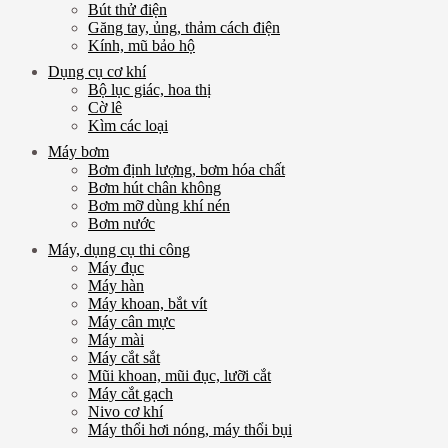
Bút thử điện
Găng tay, ủng, thảm cách điện
Kính, mũ bảo hộ
Dụng cụ cơ khí
Bộ lục giác, hoa thị
Cờ lê
Kìm các loại
Máy bơm
Bơm định lượng, bơm hóa chất
Bơm hút chân không
Bơm mỡ dùng khí nén
Bơm nước
Máy, dụng cụ thi công
Máy đục
Máy hàn
Máy khoan, bắt vít
Máy cân mực
Máy mài
Máy cắt sắt
Mũi khoan, mũi đục, lưỡi cắt
Máy cắt gạch
Nivo cơ khí
Máy thổi hơi nóng, máy thổi bụi