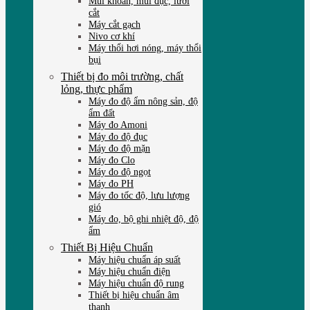
Mũi khoan, mũi đục, lưỡi
cắt
Máy cắt gạch
Nivo cơ khí
Máy thổi hơi nóng, máy thổi
bụi
Thiết bị đo môi trường, chất
lỏng, thực phẩm
Máy đo độ ẩm nông sản, độ
ẩm đất
Máy đo Amoni
Máy đo độ đục
Máy đo độ mặn
Máy đo Clo
Máy đo độ ngọt
Máy đo PH
Máy đo tốc độ, lưu lượng
gió
Máy đo, bộ ghi nhiệt độ, độ
ẩm
Thiết Bị Hiệu Chuẩn
Máy hiệu chuẩn áp suất
Máy hiệu chuẩn điện
Máy hiệu chuẩn độ rung
Thiết bị hiệu chuẩn âm
thanh