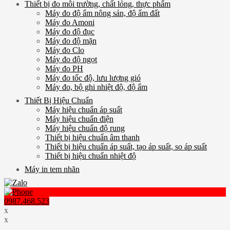
Thiết bị đo môi trường, chất lỏng, thực phẩm
Máy đo độ ẩm nông sản, độ ẩm đất
Máy đo Amoni
Máy đo độ đục
Máy đo độ mặn
Máy đo Clo
Máy đo độ ngọt
Máy đo PH
Máy đo tốc độ, lưu lượng gió
Máy đo, bộ ghi nhiệt độ, độ ẩm
Thiết Bị Hiệu Chuẩn
Máy hiệu chuẩn áp suất
Máy hiệu chuẩn điện
Máy hiệu chuẩn độ rung
Thiết bị hiệu chuẩn âm thanh
Thiết bị hiệu chuẩn áp suất, tạo áp suất, so áp suất
Thiết bị hiệu chuẩn nhiệt độ
Máy in tem nhãn
0987.468.523
x
x