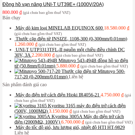
Đồng hồ vạn năng UNI-T UT39E+ (1000V/20A)
800.000
₫
(giá chưa bao gồm thuế VAT)
Bán chạy
Máy dò kim loại MINELAB EQUINOX 600
18.580.000
₫
(giá chưa bao gồm thuế VAT)
Thước cặp điện tử INSIZE, 1108-300 (0-300mm/0.01mm)
1.260.000
₫
(giá chưa bao gồm thuế VAT)
UNI-T UTP3313TFL-II nguồn một chiều điều chỉnh DC
30V, 3A
2.200.000
₫
(giá chưa bao gồm thuế VAT)
Mitutoyo 543-494B đồng hồ so điện
tử (50.8mm/0.01mm)
5.880.000
₫
(giá chưa bao gồm thuế VAT)
Thước cặp điện tử Mitutoyo 500-
717-20 (0-200mm/0.01mm)
Liên hệ
Sản phẩm đánh giá cao
Máy đo điện trở cách điện Hioki IR4056-21
4.750.000
₫
(giá
chưa bao gồm thuế VAT)
Kyoritsu 3165 máy đo điện trở cách điện
(500V, 1000MΩ)
3.150.000
₫
(giá chưa bao gồm thuế VAT)
Kyoritsu 3005A Máy đo điện trở cách
điện (2000MΩ, 1000V)
6.700.000
₫
(giá chưa bao gồm thuế VAT)
Máy đo tốc độ gió, lưu lượng gió, nhiệt độ HTI HT-9829
Liên hệ