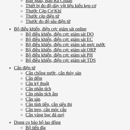
Bàn Map, Bàn Rà Chuẩn
Thiết bị đo độ dày vật liệu kiểu kẹp cơ
Thước Cặp Cơ Khí
Thước cặp điện tử
Thước đo độ sâu điện tử
Bộ điều khiển, điện cực giám sát online
Bộ điều khiển, điện cực giám sát DO
Bộ điều khiển, điện cực giám sát EC
Bộ điều khiển, điện cực giám sát mực nước
Bộ điều khiển, điện cực giám sát ORP
Bộ điều khiển, điện cực giám sát PH
Bộ điều khiển, điện cực giám sát TDS
Cân điện tử
Cân chống nước, cân thủy sản
Cân đếm
Cân kỹ thuật
Cân phân tích
Cân phân tích ẩm
Cân sàn
Cân tính tiền, cân siêu thị
Cân treo, cân móc cẩu
Cân vàng bạc đá quý
Dụng cụ bảo hộ lao động
Bộ tiếp địa