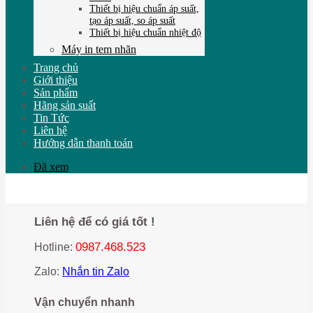
Thiết bị hiệu chuẩn áp suất,
tạo áp suất, so áp suất
Thiết bị hiệu chuẩn nhiệt độ
Máy in tem nhãn
Trang chủ
Giới thiệu
Sản phẩm
Hãng sản suất
Tin Tức
Liên hệ
Hướng dẫn thanh toán
Đã xem
Liên hệ để có giá tốt !
0987.468.523
Hotline:
Zalo:
Nhắn tin Zalo
Vận chuyển nhanh