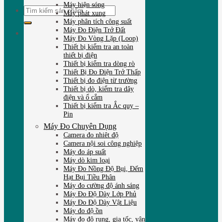
Máy hiện sóng
Tìm
Máy phát xung
kiếm:
Máy phân tích công suất
Máy Đo Điện Trở Đất
Máy Đo Vòng Lặp (Loop)
Thiết bị kiểm tra an toàn
thiết bị điện
Thiết bị kiểm tra dòng rò
Thiết Bị Đo Điện Trở Thấp
Thiết bị đo điện từ trường
Thiết bị dò, kiểm tra dây
điện và ổ cắm
Thiết bị kiểm tra Ắc quy –
Pin
Máy Đo Chuyên Dụng
Camera đo nhiêt độ
Camera nội soi công nghiệp
Máy đo áp suất
Máy dò kim loại
Máy Đo Nồng Độ Bụi, Đếm
Hạt Bụi Tiều Phân
Máy đo cường độ ánh sáng
Máy Đo Độ Dày Lớp Phủ
Máy Đo Độ Dày Vật Liệu
Máy đo độ ồn
Máy đo độ rung, gia tốc, vận