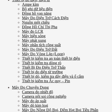
Ampe kìm
Bộ ghi dữ liệu điện
Đồng hồ vạn năng
Máy Đo Điện Trở Cách Điện
Nguồn một chiều
Đồng Hồ Chỉ Thị Pha
Máy đo LCR
Máy hiện sóng
Máy phát xung
Máy phân tích công suất
Máy Đo Điện Trở Đất
Máy Đo Vòng Lặp (Loop)
Thiết bị kiểm tra an toàn thiết bị điện
Thiết bị kiểm tra dòng rò
Thiết Bị Đo Điện Trở Thấp
Thiết bị đo điện từ trường
Thiết bị dò, kiểm tra dây điện và ổ cắm
Thiết bị kiểm tra Ắc quy – Pin
Máy Đo Chuyên Dụng
Camera đo nhiêt độ
Camera nội soi công nghiệp
Máy đo áp suất
Máy dò kim loại
Máy Đo Nồng Độ Bụi, Đếm Hạt Bụi Tiều Phân