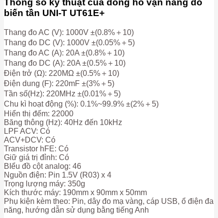
Thông số kỹ thuật của đồng hồ vạn năng đo
biến tần UNI-T UT61E+
Thang đo AC (V): 1000V ±(0.8%＋10)
Thang đo DC (V): 1000V ±(0.05%＋5)
Thang đo AC (A): 20A ±(0.8%＋10)
Thang đo DC (A): 20A ±(0.5%＋10)
Điện trở (Ω): 220MΩ ±(0.5%＋10)
Điện dung (F): 220mF ±(3%＋5)
Tần số(Hz): 220MHz ±(0.01%＋5)
Chu kì hoạt động (%): 0.1%~99.9% ±(2%＋5)
Hiển thị đếm: 22000
Băng thông (Hz): 40Hz đến 10kHz
LPF ACV: Có
ACV+DCV: Có
Transistor hFE: Có
Giữ giá trị đỉnh: Có
BIểu đồ cột analog: 46
Nguồn điện: Pin 1.5V (R03) x 4
Trọng lượng máy: 350g
Kích thước máy: 190mm x 90mm x 50mm
Phụ kiện kèm theo: Pin, dây đo mạ vàng, cáp USB, ổ điện đa
năng, hướng dẫn sử dụng bằng tiếng Anh