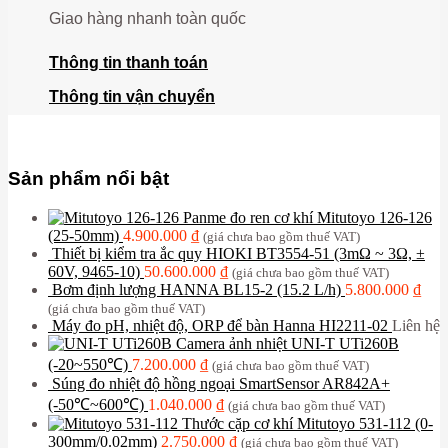
Giao hàng nhanh toàn quốc
Thông tin thanh toán
Thông tin vận chuyển
Sản phẩm nổi bật
Panme đo ren cơ khí Mitutoyo 126-126
(25-50mm)
4.900.000
₫
(giá chưa bao gồm thuế VAT)
Thiết bị kiểm tra ắc quy HIOKI BT3554-51 (3mΩ ~ 3Ω, ±
60V, 9465-10)
50.600.000
₫
(giá chưa bao gồm thuế VAT)
Bơm định lượng HANNA BL15-2 (15.2 L/h)
5.800.000
₫
(giá chưa bao gồm thuế VAT)
Máy đo pH, nhiệt độ, ORP để bàn Hanna HI2211-02
Liên hệ
Camera ảnh nhiệt UNI-T UTi260B
(-20~550℃)
7.200.000
₫
(giá chưa bao gồm thuế VAT)
Súng đo nhiệt độ hồng ngoại SmartSensor AR842A+
(-50℃~600℃)
1.040.000
₫
(giá chưa bao gồm thuế VAT)
Thước cặp cơ khí Mitutoyo 531-112 (0-
300mm/0.02mm)
2.750.000
₫
(giá chưa bao gồm thuế VAT)