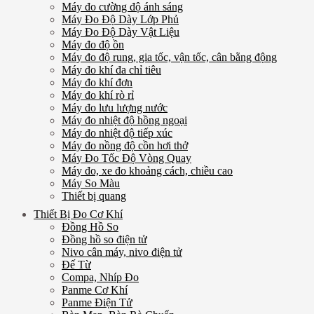
Máy đo cường độ ánh sáng
Máy Đo Độ Dày Lớp Phủ
Máy Đo Độ Dày Vật Liệu
Máy đo độ ồn
Máy đo độ rung, gia tốc, vận tốc, cân bằng động
Máy đo khí đa chỉ tiêu
Máy đo khí đơn
Máy đo khí rò rỉ
Máy đo lưu lượng nước
Máy đo nhiệt độ hồng ngoại
Máy đo nhiệt độ tiếp xúc
Máy đo nồng độ cồn hơi thở
Máy Đo Tốc Độ Vòng Quay
Máy đo, xe đo khoảng cách, chiều cao
Máy So Màu
Thiết bị quang
Thiết Bị Đo Cơ Khí
Đồng Hồ So
Đồng hồ so điện tử
Nivo cân máy, nivo điện tử
Đế Từ
Compa, Nhíp Đo
Panme Cơ Khí
Panme Điện Tử