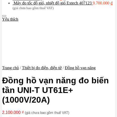
Máy đo tốc độ gió, nhiệt độ gió Extech 407123
9.700.000
₫
(giá chưa bao gồm thuế VAT)
Yêu thích
Trang chủ
/
Thiêt bị đo điện, điện tử
/
Đồng hồ vạn năng
Đồng hồ vạn năng đo biến
tần UNI-T UT61E+
(1000V/20A)
2.100.000
₫
(giá chưa bao gồm thuế VAT)