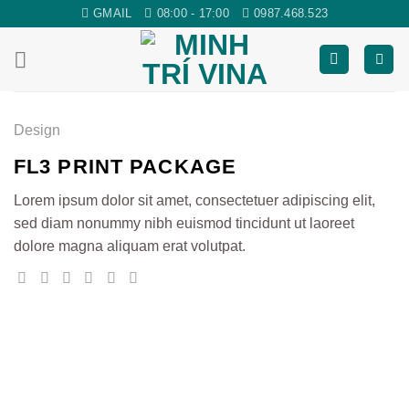
Skip
GMAIL
08:00 - 17:00
0987.468.523
to
content
Design
FL3 PRINT PACKAGE
Lorem ipsum dolor sit amet, consectetuer adipiscing elit,
sed diam nonummy nibh euismod tincidunt ut laoreet
dolore magna aliquam erat volutpat.