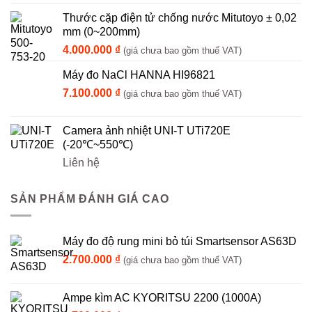
Thước cặp điện tử chống nước Mitutoyo ± 0,02
mm (0~200mm)
4.000.000
₫
(giá chưa bao gồm thuế VAT)
Máy đo NaCl HANNA HI96821
7.100.000
₫
(giá chưa bao gồm thuế VAT)
Camera ảnh nhiệt UNI-T UTi720E
(-20℃~550℃)
Liên hệ
SẢN PHẨM ĐÁNH GIÁ CAO
Máy đo độ rung mini bỏ túi Smartsensor AS63D
2.700.000
₫
(giá chưa bao gồm thuế VAT)
Ampe kìm AC KYORITSU 2200 (1000A)