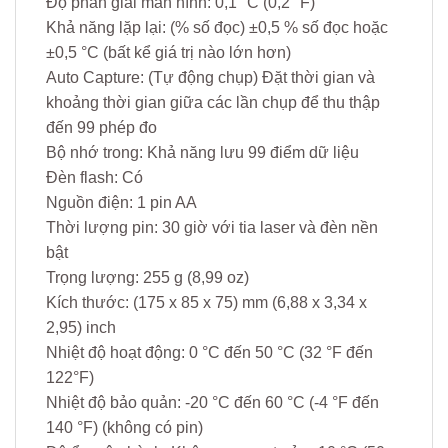
Độ phân giải màn hình: 0,1 °C (0,2 °F)
Khả năng lặp lại: (% số đọc) ±0,5 % số đọc hoặc
±0,5 °C (bất kể giá trị nào lớn hơn)
Auto Capture: (Tự động chụp) Đặt thời gian và
khoảng thời gian giữa các lần chụp để thu thập
đến 99 phép đo
Bộ nhớ trong: Khả năng lưu 99 điểm dữ liệu
Đèn flash: Có
Nguồn điện: 1 pin AA
Thời lượng pin: 30 giờ với tia laser và đèn nền
bật
Trọng lượng: 255 g (8,99 oz)
Kích thước: (175 x 85 x 75) mm (6,88 x 3,34 x
2,95) inch
Nhiệt độ hoạt động: 0 °C đến 50 °C (32 °F đến
122°F)
Nhiệt độ bảo quản: -20 °C đến 60 °C (-4 °F đến
140 °F) (không có pin)