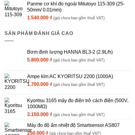
Panme cơ khí đo ngoài Mitutoyo 115-309 (25-
50mm/ 0.01mm)
1.540.000
₫
(giá chưa bao gồm thuế VAT)
SẢN PHẨM ĐÁNH GIÁ CAO
Bơm định lượng HANNA BL3-2 (2.9L/h)
5.800.000
₫
(giá chưa bao gồm thuế VAT)
Ampe kìm AC KYORITSU 2200 (1000A)
1.700.000
₫
(giá chưa bao gồm thuế VAT)
Kyoritsu 3165 máy đo điện trở cách điện (500V,
1000MΩ)
3.150.000
₫
(giá chưa bao gồm thuế VAT)
Máy đo độ ẩm nhiệt độ Smartsensor AS807
250.000
₫
(giá chưa bao gồm thuế VAT)