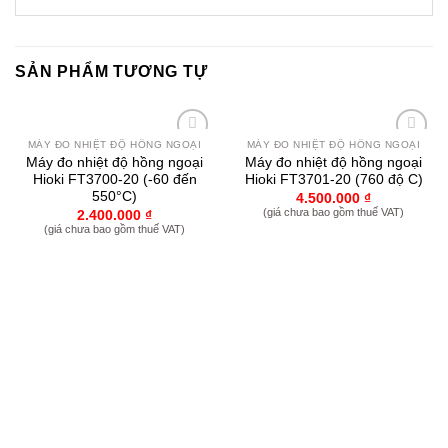
SẢN PHẨM TƯƠNG TỰ
MÁY ĐO NHIỆT ĐỘ HỒNG NGOẠI
MÁY ĐO NHIỆT ĐỘ HỒNG NGOẠI
Yêu
Yêu
Máy đo nhiệt độ hồng ngoại
Máy đo nhiệt độ hồng ngoại
thích
thích
Hioki FT3700-20 (-60 đến
Hioki FT3701-20 (760 độ C)
550°C)
4.500.000
₫
(giá chưa bao gồm thuế VAT)
2.400.000
₫
(giá chưa bao gồm thuế VAT)