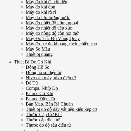
Máy đo khí đa chỉ tiêu
Máy đo khí đơn
Máy đo khí rò rỉ
Máy đo lưu lượng nước
Máy đo nhiệt độ hồng ngoại
Máy đo nhiệt độ tiếp xúc
Máy đo nồng độ cồn hơi thở
Máy Đo Tốc Độ Vòng Quay
Máy đo, xe đo khoảng cách, chiều cao
Máy So Màu
Thiết bị quang
Thiết Bị Đo Cơ Khí
Đồng Hồ So
Đồng hồ so điện tử
Nivo cân máy, nivo điện tử
Đế Từ
Compa, Nhíp Đo
Panme Cơ Khí
Panme Điện Tử
Bàn Map, Bàn Rà Chuẩn
Thiết bị đo độ dày vật liệu kiểu kẹp cơ
Thước Cặp Cơ Khí
Thước cặp điện tử
Thước đo độ sâu điện tử