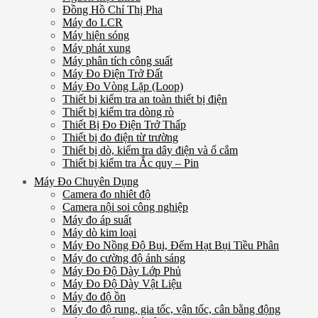
Đồng Hồ Chỉ Thị Pha
Máy đo LCR
Máy hiện sóng
Máy phát xung
Máy phân tích công suất
Máy Đo Điện Trở Đất
Máy Đo Vòng Lặp (Loop)
Thiết bị kiểm tra an toàn thiết bị điện
Thiết bị kiểm tra dòng rò
Thiết Bị Đo Điện Trở Thấp
Thiết bị đo điện từ trường
Thiết bị dò, kiểm tra dây điện và ổ cắm
Thiết bị kiểm tra Ắc quy – Pin
Máy Đo Chuyên Dụng
Camera đo nhiêt độ
Camera nội soi công nghiệp
Máy đo áp suất
Máy dò kim loại
Máy Đo Nồng Độ Bụi, Đếm Hạt Bụi Tiều Phân
Máy đo cường độ ánh sáng
Máy Đo Độ Dày Lớp Phủ
Máy Đo Độ Dày Vật Liệu
Máy đo độ ồn
Máy đo độ rung, gia tốc, vận tốc, cân bằng động