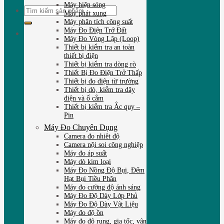
Máy hiện sóng
Tìm
Máy phát xung
kiếm:
Máy phân tích công suất
Máy Đo Điện Trở Đất
Máy Đo Vòng Lặp (Loop)
Thiết bị kiểm tra an toàn
thiết bị điện
Thiết bị kiểm tra dòng rò
Thiết Bị Đo Điện Trở Thấp
Thiết bị đo điện từ trường
Thiết bị dò, kiểm tra dây
điện và ổ cắm
Thiết bị kiểm tra Ắc quy –
Pin
Máy Đo Chuyên Dụng
Camera đo nhiêt độ
Camera nội soi công nghiệp
Máy đo áp suất
Máy dò kim loại
Máy Đo Nồng Độ Bụi, Đếm
Hạt Bụi Tiều Phân
Máy đo cường độ ánh sáng
Máy Đo Độ Dày Lớp Phủ
Máy Đo Độ Dày Vật Liệu
Máy đo độ ồn
Máy đo độ rung, gia tốc, vận