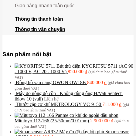
Giao hàng nhanh toàn quốc
Thông tin thanh toán
Thông tin vận chuyển
Sản phẩm nổi bật
Bút thử điện KYORITSU 5711 (AC 90
- 1000 V, AC 20 - 1000 V)
850.000
₫
(giá chưa bao gồm thuế
VAT)
Đồng hồ vạn năng OWON OW18B
840.000
₫
(giá chưa bao
gồm thuế VAT)
Máy đo nồng độ cồn - Không dùng ống H/Vali Sentech
iblow 10 (vali)
Liên hệ
Thước cặp cơ khí METROLOGY VC-9150
711.000
₫
(giá
chưa bao gồm thuế VAT)
Panme cơ khí đo ngoài đầu nhọn
Mitutoyo 112-166 (25-50mm/0.01mm)
2.900.000
₫
(giá chưa
bao gồm thuế VAT)
Máy đo độ dày lớp phủ Smartsensor