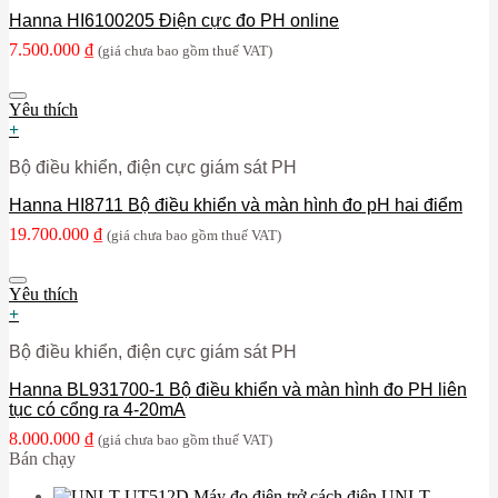
Hanna HI6100205 Điện cực đo PH online
7.500.000
₫
(giá chưa bao gồm thuế VAT)
Yêu thích
+
Bộ điều khiển, điện cực giám sát PH
Hanna HI8711 Bộ điều khiển và màn hình đo pH hai điểm
19.700.000
₫
(giá chưa bao gồm thuế VAT)
Yêu thích
+
Bộ điều khiển, điện cực giám sát PH
Hanna BL931700-1 Bộ điều khiển và màn hình đo PH liên
tục có cổng ra 4-20mA
8.000.000
₫
(giá chưa bao gồm thuế VAT)
Bán chạy
Máy đo điện trở cách điện UNI-T