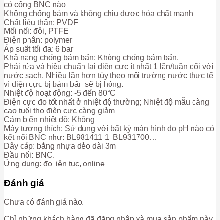
có cổng BNC nào
Không chống bám và không chịu được hóa chất mạnh
Chất liệu thân: PVDF
Mối nối: đôi, PTFE
Điện phân: polymer
Áp suất tối đa: 6 bar
Khả năng chống bám bẩn: Không chống bám bẩn.
Phải rửa và hiệu chuẩn lại điện cực ít nhất 1 lần/tuần đối với
nước sạch. Nhiều lần hơn tùy theo môi trường nước thực tế
vì điện cực bị bám bẩn sẽ bị hỏng.
Nhiệt độ hoạt động: -5 đến 80°C
Điện cực đo tốt nhất ở nhiệt độ thường; Nhiệt độ mẫu càng
cao tuổi thọ điện cực càng giảm
Cảm biến nhiệt độ: Không
Máy tương thích: Sử dụng với bất kỳ màn hình đo pH nào có
kết nối BNC như: BL981411-1, BL931700…
Dây cáp: bằng nhựa dẻo dài 3m
Đầu nối: BNC.
Ứng dụng: đo liên tục, online
Đánh giá
Chưa có đánh giá nào.
Chỉ những khách hàng đã đăng nhập và mua sản phẩm này