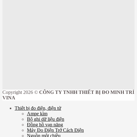
Copyright 2026 ©
CÔNG TY TNHH THIẾT BỊ ĐO MINH TRÍ
VINA
Thiêt bị đo điện, điện tử
Ampe kìm
Bộ ghi dữ liệu điện
Đồng hồ vạn năng
Máy Đo Điện Trở Cách Điện
Nguồn một chiều