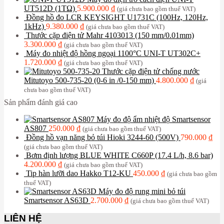
UT512D (1TΩ)
5.900.000
₫
(giá chưa bao gồm thuế VAT)
Đồng hồ đo LCR KEYSIGHT U1731C (100Hz, 120Hz,
1kHz)
9.380.000
₫
(giá chưa bao gồm thuế VAT)
Thước cặp điện tử Mahr 4103013 (150 mm/0.01mm)
3.300.000
₫
(giá chưa bao gồm thuế VAT)
Máy đo nhiệt độ hồng ngoại 1100°C UNI-T UT302C+
1.720.000
₫
(giá chưa bao gồm thuế VAT)
Thước cặp điện tử chống nước
Mitutoyo 500-735-20 (0-6 in /0-150 mm)
4.800.000
₫
(giá
chưa bao gồm thuế VAT)
Sản phẩm đánh giá cao
Máy đo độ ẩm nhiệt độ Smartsensor
AS807
250.000
₫
(giá chưa bao gồm thuế VAT)
Đồng hồ vạn năng bỏ túi Hioki 3244-60 (500V)
790.000
₫
(giá chưa bao gồm thuế VAT)
Bơm định lượng BLUE WHITE C660P (17.4 L/h, 8.6 bar)
4.200.000
₫
(giá chưa bao gồm thuế VAT)
Tip hàn lưỡi dao Hakko T12-KU
450.000
₫
(giá chưa bao gồm
thuế VAT)
Máy đo độ rung mini bỏ túi
Smartsensor AS63D
2.700.000
₫
(giá chưa bao gồm thuế VAT)
LIÊN HỆ