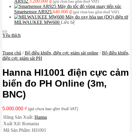
AR932
3.200.000
₫
(giá chưa bao gồm thuế VAT)
Máy đo tốc độ vòng quay tiếp xúc
Smartsensor AR925
640.000
₫
(giá chưa bao gồm thuế VAT)
Máy đo oxy hòa tan (DO) điện tử
MILWAUKEE MW600
Liên hệ
Yêu thích
Trang chủ
/
Bộ điều khiển, điện cực giám sát online
/
Bộ điều khiển,
điện cực giám sát PH
Hanna HI1001 điện cực cảm
biến đo PH Online (3m,
BNC)
5.000.000
₫
(giá chưa bao gồm thuế VAT)
Hãng Sản Xuất:
Hanna
Xuất Xứ: Romania
Mã Sản Phẩm: HI1001