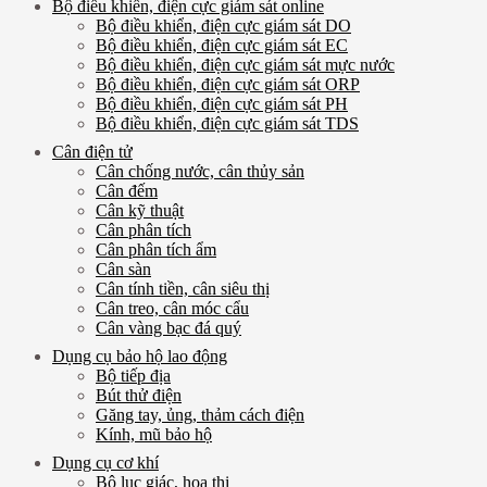
Bộ điều khiển, điện cực giám sát online
Bộ điều khiển, điện cực giám sát DO
Bộ điều khiển, điện cực giám sát EC
Bộ điều khiển, điện cực giám sát mực nước
Bộ điều khiển, điện cực giám sát ORP
Bộ điều khiển, điện cực giám sát PH
Bộ điều khiển, điện cực giám sát TDS
Cân điện tử
Cân chống nước, cân thủy sản
Cân đếm
Cân kỹ thuật
Cân phân tích
Cân phân tích ẩm
Cân sàn
Cân tính tiền, cân siêu thị
Cân treo, cân móc cẩu
Cân vàng bạc đá quý
Dụng cụ bảo hộ lao động
Bộ tiếp địa
Bút thử điện
Găng tay, ủng, thảm cách điện
Kính, mũ bảo hộ
Dụng cụ cơ khí
Bộ lục giác, hoa thị