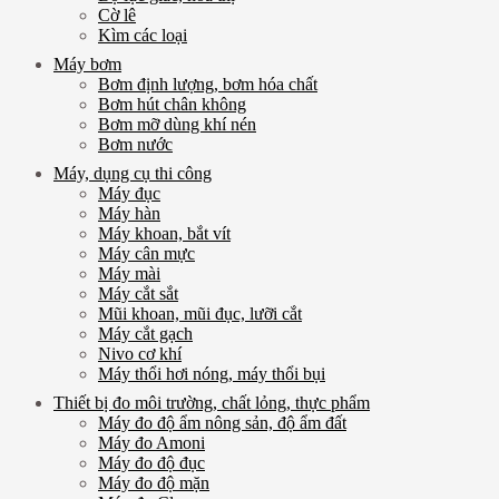
Cờ lê
Kìm các loại
Máy bơm
Bơm định lượng, bơm hóa chất
Bơm hút chân không
Bơm mỡ dùng khí nén
Bơm nước
Máy, dụng cụ thi công
Máy đục
Máy hàn
Máy khoan, bắt vít
Máy cân mực
Máy mài
Máy cắt sắt
Mũi khoan, mũi đục, lưỡi cắt
Máy cắt gạch
Nivo cơ khí
Máy thổi hơi nóng, máy thổi bụi
Thiết bị đo môi trường, chất lỏng, thực phẩm
Máy đo độ ẩm nông sản, độ ẩm đất
Máy đo Amoni
Máy đo độ đục
Máy đo độ mặn