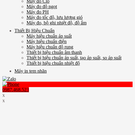
Máy đo Clo
Máy đo độ ngọt
Máy đo PH
Máy đo tốc độ, lưu lượng gió
Máy đo, bộ ghi nhiệt độ, độ ẩm
Thiết Bị Hiệu Chuẩn
Máy hiệu chuẩn áp suất
Máy hiệu chuẩn điện
Máy hiệu chuẩn độ rung
Thiết bị hiệu chuẩn âm thanh
Thiết bị hiệu chuẩn áp suất, tạo áp suất, so áp suất
Thiết bị hiệu chuẩn nhiệt độ
Máy in tem nhãn
0987.468.523
x
x