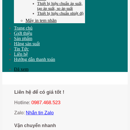
Thiết bị hiệu chuẩn áp suất,
tạo áp suất, so áp suất
Thiết bị hiệu chuẩn nhiệt độ
Máy in tem nhãn
Trang chủ
Giới thiệu
Sản phẩm
Hãng sản suất
Tin Tức
Liên hệ
Hướng dẫn thanh toán
Đã xem
Liên hệ để có giá tốt !
0987.468.523
Hotline:
Zalo:
Nhắn tin Zalo
Vận chuyển nhanh