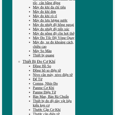
tốc, cân bằng động
Máy đo khí đa chỉ tiêu
Máy đo khí đơn
Máy đo khí rò rỉ
Máy đo lưu lượng nước
Máy đo nhiệt độ hồng ngoại
Máy đo nhiệt độ tiếp xúc
Máy đo nồng độ cồn hơi thở
Máy Đo Tốc Độ Vòng Quay
Máy đo, xe đo khoảng cách,
chiều cao
Máy So Màu
Thiết bị quang
Thiết Bị Đo Cơ Khí
Đồng Hồ So
Đồng hồ so điện tử
Nivo cân máy, nivo điện tử
Đế Từ
Compa, Nhíp Đo
Panme Cơ Khí
Panme Điện Tử
Bàn Map, Bàn Rà Chuẩn
Thiết bị đo độ dày vật liệu
kiểu kẹp cơ
Thước Cặp Cơ Khí
Thước cặp điện tử