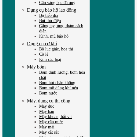
Cân vàng bạc đá quý
Dụng cụ bảo hộ lao động
Bộ tiếp địa
Bút thử điện
Găng tay, ủng, thảm cách
điện
Kính, mũ bảo hộ
Dụng cụ cơ khí
Bộ lục giác, hoa thị
Cờ lê
Kìm các loại
Máy bơm
Bơm định lượng, bơm hóa
chất
Bơm hút chân không
Bơm mỡ dùng khí nén
Bơm nước
Máy, dụng cụ thi công
Máy đục
Máy hàn
Máy khoan, bắt vít
Máy cân mực
Máy mài
Máy cắt sắt