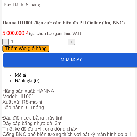
Bảo Hành: 6 tháng
Hanna HI1001 điện cực cảm biến đo PH Online (3m, BNC)
5.000.000
₫
(giá chưa bao gồm thuế VAT)
Hanna
HI1001
Thêm vào giỏ hàng
điện
cực
MUA NGAY
cảm
biến
đo
Mô tả
PH
Đánh giá (0)
Online
(3m,
Hãng sản xuất: HANNA
BNC)
Model: HI1001
số
Xuất xứ: Rô-ma-ni
lượng
Bảo hành: 6 Tháng
Đầu điện cực bằng thủy tinh
Dây cáp bằng nhựa dài 3m
Thiết kế để đo pH trong dòng chảy
Cổng BNC phổ biến tương thích với bất kỳ màn hình đo pH