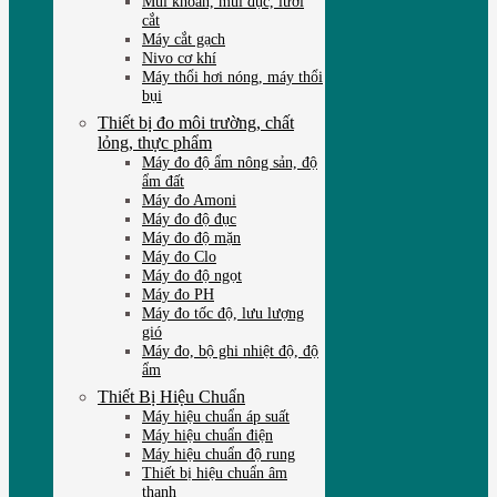
Mũi khoan, mũi đục, lưỡi
cắt
Máy cắt gạch
Nivo cơ khí
Máy thổi hơi nóng, máy thổi
bụi
Thiết bị đo môi trường, chất
lỏng, thực phẩm
Máy đo độ ẩm nông sản, độ
ẩm đất
Máy đo Amoni
Máy đo độ đục
Máy đo độ mặn
Máy đo Clo
Máy đo độ ngọt
Máy đo PH
Máy đo tốc độ, lưu lượng
gió
Máy đo, bộ ghi nhiệt độ, độ
ẩm
Thiết Bị Hiệu Chuẩn
Máy hiệu chuẩn áp suất
Máy hiệu chuẩn điện
Máy hiệu chuẩn độ rung
Thiết bị hiệu chuẩn âm
thanh