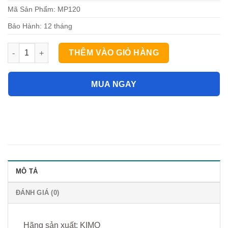
Mã Sản Phẩm: MP120
Bảo Hành: 12 tháng
Kimo MP120 máy đo áp suất +1000 Pa và tốc độ gió 40 m/s số 
THÊM VÀO GIỎ HÀNG
MUA NGAY
MÔ TẢ
ĐÁNH GIÁ (0)
Hãng sản xuất: KIMO