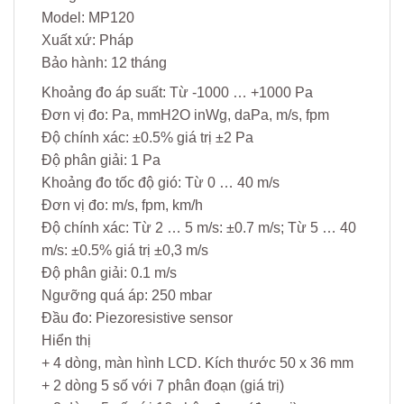
Model: MP120
Xuất xứ: Pháp
Bảo hành: 12 tháng
Khoảng đo áp suất: Từ -1000 … +1000 Pa
Đơn vị đo: Pa, mmH2O inWg, daPa, m/s, fpm
Độ chính xác: ±0.5% giá trị ±2 Pa
Độ phân giải: 1 Pa
Khoảng đo tốc độ gió: Từ 0 … 40 m/s
Đơn vị đo: m/s, fpm, km/h
Độ chính xác: Từ 2 … 5 m/s: ±0.7 m/s; Từ 5 … 40
m/s: ±0.5% giá trị ±0,3 m/s
Độ phân giải: 0.1 m/s
Ngưỡng quá áp: 250 mbar
Đầu đo: Piezoresistive sensor
Hiển thị
+ 4 dòng, màn hình LCD. Kích thước 50 x 36 mm
+ 2 dòng 5 số với 7 phân đoạn (giá trị)