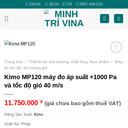
Skip
GMAIL
08:00 - 17:00
0987.468.523
to
content
Yêu
Trang chủ
/
Thiết bị đo môi trường, chất lỏng, thực phẩm
/
Máy
thích
đo tốc độ, lưu lượng gió
Kimo MP120 máy đo áp suất +1000 Pa
và tốc độ gió 40 m/s
11.750.000
₫
(giá chưa bao gồm thuế VAT)
Hãng Sản Xuất:
Kimo
Xuất Xứ: Pháp