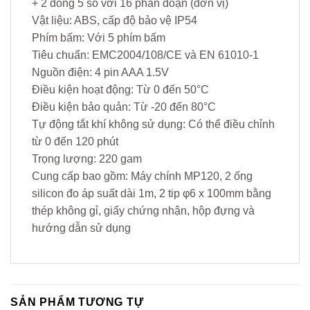
+ 2 dòng 5 số với 16 phân đoạn (đơn vị)
Vật liệu: ABS, cấp độ bảo vệ IP54
Phím bấm: Với 5 phím bấm
Tiêu chuẩn: EMC2004/108/CE và EN 61010-1
Nguồn điện: 4 pin AAA 1.5V
Điều kiện hoạt động: Từ 0 đến 50°C
Điều kiện bảo quản: Từ -20 đến 80°C
Tự động tắt khí không sử dụng: Có thể điều chỉnh
từ 0 đến 120 phút
Trọng lượng: 220 gam
Cung cấp bao gồm: Máy chính MP120, 2 ống
silicon đo áp suất dài 1m, 2 tip φ6 x 100mm bằng
thép không gỉ, giấy chứng nhận, hộp đựng và
hướng dẫn sử dụng
SẢN PHẨM TƯƠNG TỰ