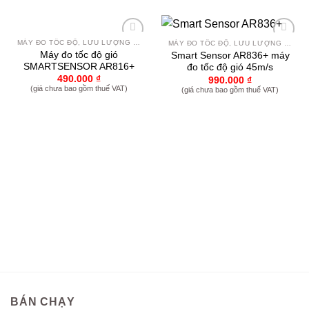
MÁY ĐO TỐC ĐỘ, LƯU LƯỢNG GIÓ
MÁY ĐO TỐC ĐỘ, LƯU LƯỢNG GIÓ
Yêu
Yêu
Máy đo tốc độ gió
Smart Sensor AR836+ máy
thích
thích
SMARTSENSOR AR816+
đo tốc độ gió 45m/s
490.000
₫
990.000
₫
(giá chưa bao gồm thuế VAT)
(giá chưa bao gồm thuế VAT)
BÁN CHẠY