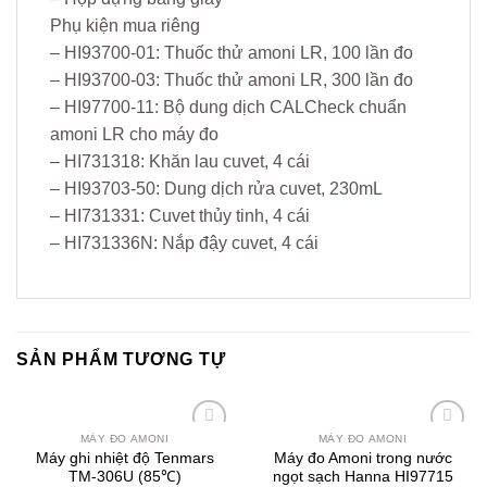
Phụ kiện mua riêng
– HI93700-01: Thuốc thử amoni LR, 100 lần đo
– HI93700-03: Thuốc thử amoni LR, 300 lần đo
– HI97700-11: Bộ dung dịch CALCheck chuẩn
amoni LR cho máy đo
– HI731318: Khăn lau cuvet, 4 cái
– HI93703-50: Dung dịch rửa cuvet, 230mL
– HI731331: Cuvet thủy tinh, 4 cái
– HI731336N: Nắp đậy cuvet, 4 cái
SẢN PHẨM TƯƠNG TỰ
MÁY ĐO AMONI
MÁY ĐO AMONI
Yêu
Yêu
Máy ghi nhiệt độ Tenmars
Máy đo Amoni trong nước
thích
thích
TM-306U (85℃)
ngọt sạch Hanna HI97715