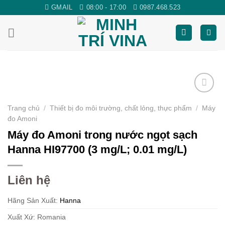
Skip
GMAIL
08:00 - 17:00
0987.468.523
to
content
Yêu
Trang chủ
/
Thiết bị đo môi trường, chất lỏng, thực phẩm
/
Máy
thích
đo Amoni
Máy đo Amoni trong nước ngọt sạch
Hanna HI97700 (3 mg/L; 0.01 mg/L)
Liên hệ
Hãng Sản Xuất:
Hanna
Xuất Xứ: Romania