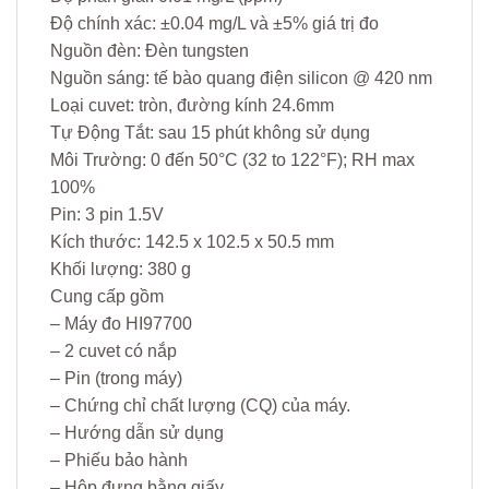
Độ chính xác: ±0.04 mg/L và ±5% giá trị đo
Nguồn đèn: Đèn tungsten
Nguồn sáng: tế bào quang điện silicon @ 420 nm
Loại cuvet: tròn, đường kính 24.6mm
Tự Động Tắt: sau 15 phút không sử dụng
Môi Trường: 0 đến 50°C (32 to 122°F); RH max
100%
Pin: 3 pin 1.5V
Kích thước: 142.5 x 102.5 x 50.5 mm
Khối lượng: 380 g
Cung cấp gồm
– Máy đo HI97700
– 2 cuvet có nắp
– Pin (trong máy)
– Chứng chỉ chất lượng (CQ) của máy.
– Hướng dẫn sử dụng
– Phiếu bảo hành
– Hộp đựng bằng giấy