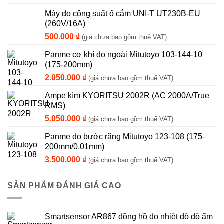
Máy đo công suất ổ cắm UNI-T UT230B-EU
(260V/16A)
500.000
₫
(giá chưa bao gồm thuế VAT)
Panme cơ khí đo ngoài Mitutoyo 103-144-10
(175-200mm)
2.050.000
₫
(giá chưa bao gồm thuế VAT)
Ampe kìm KYORITSU 2002R (AC 2000A/True
RMS)
5.050.000
₫
(giá chưa bao gồm thuế VAT)
Panme đo bước răng Mitutoyo 123-108 (175-
200mm/0.01mm)
3.500.000
₫
(giá chưa bao gồm thuế VAT)
SẢN PHẨM ĐÁNH GIÁ CAO
Smartsensor AR867 đồng hồ đo nhiệt độ độ ẩm