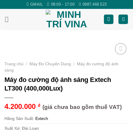
Skip
GMAIL
08:00 - 17:00
0987.468.523
to
content
Yêu
Trang chủ
/
Máy Đo Chuyên Dụng
/
Máy đo cường độ ánh
thích
sáng
Máy đo cường độ ánh sáng Extech
LT300 (400,000Lux)
4.200.000
₫
(giá chưa bao gồm thuế VAT)
Hãng Sản Xuất:
Extech
Xuất Xứ: Đài Loan