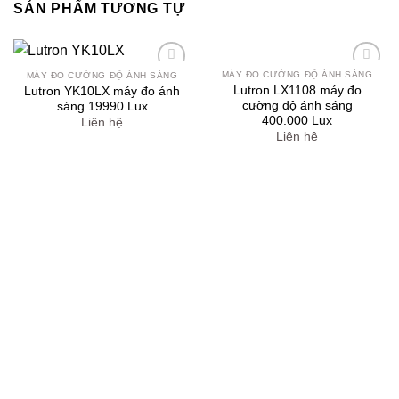
SẢN PHẨM TƯƠNG TỰ
MÁY ĐO CƯỜNG ĐỘ ÁNH SÁNG
MÁY ĐO CƯỜNG ĐỘ ÁNH SÁNG
Yêu
Yêu
Lutron LX1108 máy đo
Lutron YK10LX máy đo ánh
thích
thích
cường độ ánh sáng
sáng 19990 Lux
400.000 Lux
Liên hệ
Liên hệ