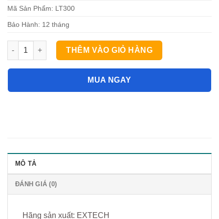
Mã Sản Phẩm: LT300
Bảo Hành: 12 tháng
Máy đo cường độ ánh sáng Extech LT300 (400,000Lux) số lượ
THÊM VÀO GIỎ HÀNG
MUA NGAY
MÔ TẢ
ĐÁNH GIÁ (0)
Hãng sản xuất: EXTECH