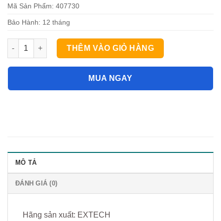
Mã Sản Phẩm: 407730
Bảo Hành: 12 tháng
Máy đo độ ồn Extech 407730 (130dB) số lượng
THÊM VÀO GIỎ HÀNG
MUA NGAY
MÔ TẢ
ĐÁNH GIÁ (0)
Hãng sản xuất: EXTECH