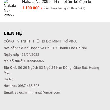
Nakata NJ-2099-TH nhiệt ẩm kế điện tử
1.100.000
₫
(giá chưa bao gồm thuế VAT)
LIÊN HỆ
CÔNG TY TNHH THIẾT BỊ ĐO MINH TRÍ VINA
Nơi cấp:
Sở Kế Hoạch và Đầu Tư Thành Phố Hà Nội
Ngày cấp:
29/04/2022
Mã số thuế
: 0109983365
Địa Chỉ:
Số 26 Ngách 83 Ngõ 24 Kim Đồng, Giáp Bát, Hoàng
Mai,
Hà Nội
Hotline:
0987.468.523
Email
: sales.minhtrivina@gmail.com