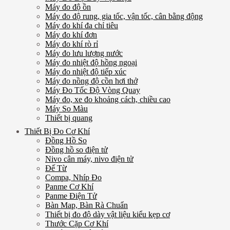
Máy đo độ ồn
Máy đo độ rung, gia tốc, vận tốc, cân bằng động
Máy đo khí đa chỉ tiêu
Máy đo khí đơn
Máy đo khí rò rỉ
Máy đo lưu lượng nước
Máy đo nhiệt độ hồng ngoại
Máy đo nhiệt độ tiếp xúc
Máy đo nồng độ cồn hơi thở
Máy Đo Tốc Độ Vòng Quay
Máy đo, xe đo khoảng cách, chiều cao
Máy So Màu
Thiết bị quang
Thiết Bị Đo Cơ Khí
Đồng Hồ So
Đồng hồ so điện tử
Nivo cân máy, nivo điện tử
Đế Từ
Compa, Nhíp Đo
Panme Cơ Khí
Panme Điện Tử
Bàn Map, Bàn Rà Chuẩn
Thiết bị đo độ dày vật liệu kiểu kẹp cơ
Thước Cặp Cơ Khí