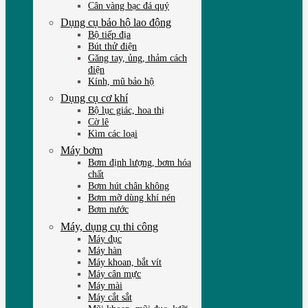
Cân vàng bạc đá quý
Dụng cụ bảo hộ lao động
Bộ tiếp địa
Bút thử điện
Găng tay, ủng, thảm cách
điện
Kính, mũ bảo hộ
Dụng cụ cơ khí
Bộ lục giác, hoa thị
Cờ lê
Kìm các loại
Máy bơm
Bơm định lượng, bơm hóa
chất
Bơm hút chân không
Bơm mỡ dùng khí nén
Bơm nước
Máy, dụng cụ thi công
Máy đục
Máy hàn
Máy khoan, bắt vít
Máy cân mực
Máy mài
Máy cắt sắt