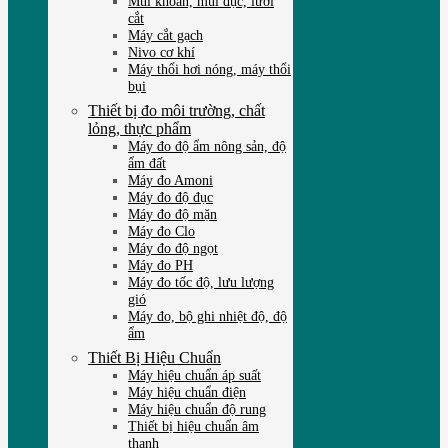
Mũi khoan, mũi đục, lưỡi
cắt
Máy cắt gạch
Nivo cơ khí
Máy thổi hơi nóng, máy thổi
bụi
Thiết bị đo môi trường, chất
lỏng, thực phẩm
Máy đo độ ẩm nông sản, độ
ẩm đất
Máy đo Amoni
Máy đo độ đục
Máy đo độ mặn
Máy đo Clo
Máy đo độ ngọt
Máy đo PH
Máy đo tốc độ, lưu lượng
gió
Máy đo, bộ ghi nhiệt độ, độ
ẩm
Thiết Bị Hiệu Chuẩn
Máy hiệu chuẩn áp suất
Máy hiệu chuẩn điện
Máy hiệu chuẩn độ rung
Thiết bị hiệu chuẩn âm
thanh