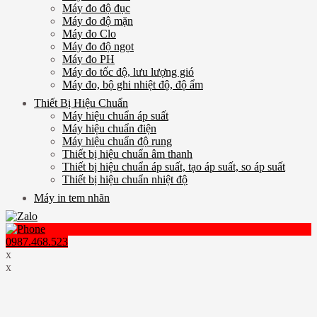
Máy đo độ đục
Máy đo độ mặn
Máy đo Clo
Máy đo độ ngọt
Máy đo PH
Máy đo tốc độ, lưu lượng gió
Máy đo, bộ ghi nhiệt độ, độ ẩm
Thiết Bị Hiệu Chuẩn
Máy hiệu chuẩn áp suất
Máy hiệu chuẩn điện
Máy hiệu chuẩn độ rung
Thiết bị hiệu chuẩn âm thanh
Thiết bị hiệu chuẩn áp suất, tạo áp suất, so áp suất
Thiết bị hiệu chuẩn nhiệt độ
Máy in tem nhãn
0987.468.523
x
x