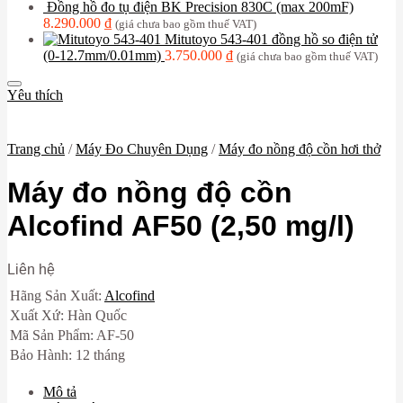
Đồng hồ đo tụ điện BK Precision 830C (max 200mF)
8.290.000
₫
(giá chưa bao gồm thuế VAT)
Mitutoyo 543-401 đồng hồ so điện tử
(0-12.7mm/0.01mm)
3.750.000
₫
(giá chưa bao gồm thuế VAT)
Yêu thích
Trang chủ
/
Máy Đo Chuyên Dụng
/
Máy đo nồng độ cồn hơi thở
Máy đo nồng độ cồn
Alcofind AF50 (2,50 mg/l)
Liên hệ
Hãng Sản Xuất:
Alcofind
Xuất Xứ: Hàn Quốc
Mã Sản Phẩm: AF-50
Bảo Hành: 12 tháng
Mô tả