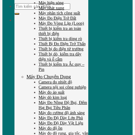
Máy hiện sóng
Tìm
Máy phát xung
kiếm:
Máy phân tích công suất
Máy Đo Điện Trở Đất
Máy Đo Vòng Lặp (Loop)
Thiết bị kiểm tra an toàn
thiết bị điện
Thiết bị kiểm tra dòng rò
Thiết Bị Đo Điện Trở Thấp
Thiết bị đo điện từ trường
Thiết bị dò, kiểm tra dây
điện và ổ cắm
Thiết bị kiểm tra Ắc quy –
Pin
Máy Đo Chuyên Dụng
Camera đo nhiêt độ
Camera nội soi công nghiệp
Máy đo áp suất
Máy dò kim loại
Máy Đo Nồng Độ Bụi, Đếm
Hạt Bụi Tiều Phân
Máy đo cường độ ánh sáng
Máy Đo Độ Dày Lớp Phủ
Máy Đo Độ Dày Vật Liệu
Máy đo độ ồn
Máy đo độ rung, gia tốc, vận