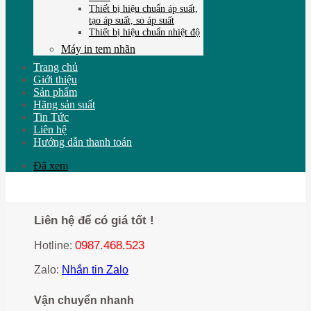
Thiết bị hiệu chuẩn áp suất,
tạo áp suất, so áp suất
Thiết bị hiệu chuẩn nhiệt độ
Máy in tem nhãn
Trang chủ
Giới thiệu
Sản phẩm
Hãng sản suất
Tin Tức
Liên hệ
Hướng dẫn thanh toán
Đã xem
Liên hệ để có giá tốt !
0987.468.523
Hotline:
Zalo:
Nhắn tin Zalo
Vận chuyển nhanh