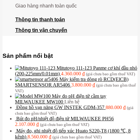
Giao hàng nhanh toàn quốc
Thông tin thanh toán
Thông tin vận chuyển
Sản phẩm nổi bật
Mitutoyo 111-123 Panme cơ khí đầu nhỏ
(200-225mm/0.01mm)
4.360.000
₫
(giá chưa bao gồm thuế VAT)
Máy kiểm tra dòng rò RCD(ElCB)
SMARTSENSOR AR5406
3.800.000
₫
(giá chưa bao gồm thuế
VAT)
Máy đo pH điện tử cầm tay
MILWAUKEE MW100
Liên hệ
Đồng hồ vạn năng GW INSTEK GDM-357
880.000
₫
(giá
chưa bao gồm thuế VAT)
Bút đo pH/nhiệt độ điện tử MILWAUKEE PH56
2.107.000
₫
(giá chưa bao gồm thuế VAT)
Máy đo, ghi nhiệt độ tiếp xúc Huato S220-T8 (1800 ℃, 8
kênh)
8.560.000
₫
(giá chưa bao gồm thuế VAT)