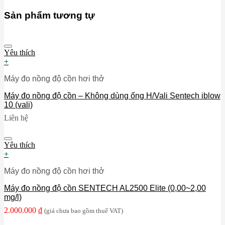
Sản phẩm tương tự
Yêu thích
+
Máy đo nồng độ cồn hơi thở
Máy đo nồng độ cồn – Không dùng ống H/Vali Sentech iblow
10 (vali)
Liên hệ
Yêu thích
+
Máy đo nồng độ cồn hơi thở
Máy đo nồng độ cồn SENTECH AL2500 Elite (0,00~2,00
mg/l)
2.000.000
₫
(giá chưa bao gồm thuế VAT)