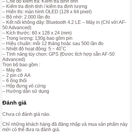
– Chê độ kiểm tra: Kiểm tra định tính
– Kiểm tra định tính / kiểm tra định lượng
– Hiển thị: màn hình OLED (128 x 64 pixel)
– Bộ nhớ: 2.000 lần đo
– Kết nối không dây: Bluetooth 4.2 LE – Máy in (Chỉ với AF-
50 Advanced)
– Kích thước: 60 x 128 x 24 (mm)
– Trọng lượng: 130g bao gồm pin
– Hiệu chuẩn: mỗi 12 tháng hoặc sau 500 lần đo
– Nhiệt độ hoạt động: 5 ~ 40˚C
– Tính năng tùy chọn: GPS (Được tích hợp sẵn AF-50
Advanced)
Trọn bộ bao gồm :
– Máy đo
– 2 pin cỡ AA
– 6 ống thổi
– Hộp đựng vỏ cứng
– Hướng dẫn sử dụng
Đánh giá
Chưa có đánh giá nào.
Chỉ những khách hàng đã đăng nhập và mua sản phẩm này
mới có thể đưa ra đánh giá.