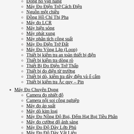
Đồng hồ vạn năng
Máy Đo Điện Trở Cách Điện
Nguồn một chiều
Đồng Hồ Chỉ Thị Pha
Máy đo LCR
Máy hiện sóng
Máy phát xung
Máy phân tích công suất
Máy Đo Điện Trở Đất
Máy Đo Vòng Lặp (Loop)
Thiết bị kiểm tra an toàn thiết bị điện
Thiết bị kiểm tra dòng rò
Thiết Bị Đo Điện Trở Thấp
Thiết bị đo điện từ trường
Thiết bị dò, kiểm tra dây điện và ổ cắm
Thiết bị kiểm tra Ắc quy – Pin
Máy Đo Chuyên Dụng
Camera đo nhiêt độ
Camera nội soi công nghiệp
Máy đo áp suất
Máy dò kim loại
Máy Đo Nồng Độ Bụi, Đếm Hạt Bụi Tiều Phân
Máy đo cường độ ánh sáng
Máy Đo Độ Dày Lớp Phủ
Máy Đo Độ Dày Vật Liệu