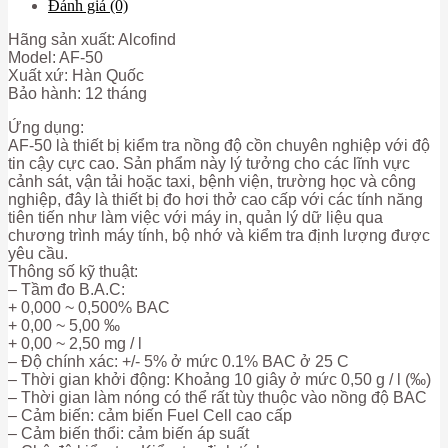
Đánh giá (0)
Hãng sản xuất: Alcofind
Model: AF-50
Xuất xứ: Hàn Quốc
Bảo hành: 12 tháng
Ứng dụng:
AF-50 là thiết bị kiểm tra nồng độ cồn chuyên nghiệp với độ
tin cậy cực cao. Sản phẩm này lý tưởng cho các lĩnh vực
cảnh sát, vận tải hoặc taxi, bệnh viện, trường học và công
nghiệp, đây là thiết bị đo hơi thở cao cấp với các tính năng
tiên tiến như làm việc với máy in, quản lý dữ liệu qua
chương trình máy tính, bộ nhớ và kiểm tra định lượng được
yêu cầu.
Thông số kỹ thuật:
– Tầm đo B.A.C:
+ 0,000 ~ 0,500% BAC
+ 0,00 ~ 5,00 ‰
+ 0,00 ~ 2,50 mg / l
– Độ chính xác: +/- 5% ở mức 0.1% BAC ở 25 C
– Thời gian khởi động: Khoảng 10 giây ở mức 0,50 g / l (‰)
– Thời gian làm nóng có thể rất tùy thuộc vào nồng độ BAC
– Cảm biến: cảm biến Fuel Cell cao cấp
– Cảm biến thổi: cảm biến áp suất