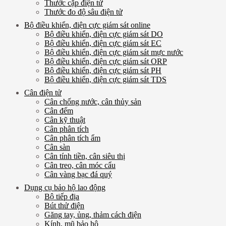
Thước cặp điện tử
Thước đo độ sâu điện tử
Bộ điều khiển, điện cực giám sát online
Bộ điều khiển, điện cực giám sát DO
Bộ điều khiển, điện cực giám sát EC
Bộ điều khiển, điện cực giám sát mực nước
Bộ điều khiển, điện cực giám sát ORP
Bộ điều khiển, điện cực giám sát PH
Bộ điều khiển, điện cực giám sát TDS
Cân điện tử
Cân chống nước, cân thủy sản
Cân đếm
Cân kỹ thuật
Cân phân tích
Cân phân tích ẩm
Cân sàn
Cân tính tiền, cân siêu thị
Cân treo, cân móc cẩu
Cân vàng bạc đá quý
Dụng cụ bảo hộ lao động
Bộ tiếp địa
Bút thử điện
Găng tay, ủng, thảm cách điện
Kính, mũ bảo hộ