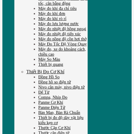
tốc, cân bằng động
Máy đo khí đa chỉ tiêu
Máy đo khí đơn
Máy đo khí rò rỉ
Máy đo lưu lượng nước
Máy đo nhiệt độ hồng ngoại
Máy đo nhiệt độ tiếp xúc
Máy đo nồng độ cồn hơi thở
Máy Đo Tốc Độ Vòng Quay
Máy đo, xe đo khoảng cách,
chiều cao
Máy So Màu
Thiết bị quang
Thiết Bị Đo Cơ Khí
Đồng Hồ So
Đồng hồ so điện tử
Nivo cân máy, nivo điện tử
Đế Từ
Compa, Nhíp Đo
Panme Cơ Khí
Panme Điện Tử
Bàn Map, Bàn Rà Chuẩn
Thiết bị đo độ dày vật liệu
kiểu kẹp cơ
Thước Cặp Cơ Khí
Thước cặp điện tử