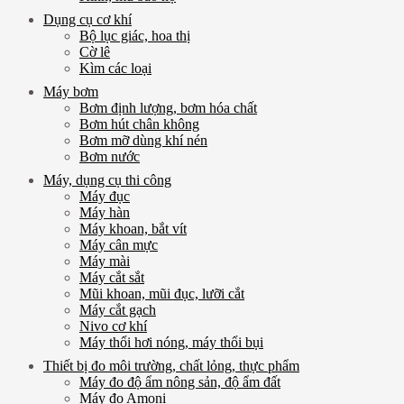
Dụng cụ cơ khí
Bộ lục giác, hoa thị
Cờ lê
Kìm các loại
Máy bơm
Bơm định lượng, bơm hóa chất
Bơm hút chân không
Bơm mỡ dùng khí nén
Bơm nước
Máy, dụng cụ thi công
Máy đục
Máy hàn
Máy khoan, bắt vít
Máy cân mực
Máy mài
Máy cắt sắt
Mũi khoan, mũi đục, lưỡi cắt
Máy cắt gạch
Nivo cơ khí
Máy thổi hơi nóng, máy thổi bụi
Thiết bị đo môi trường, chất lỏng, thực phẩm
Máy đo độ ẩm nông sản, độ ẩm đất
Máy đo Amoni