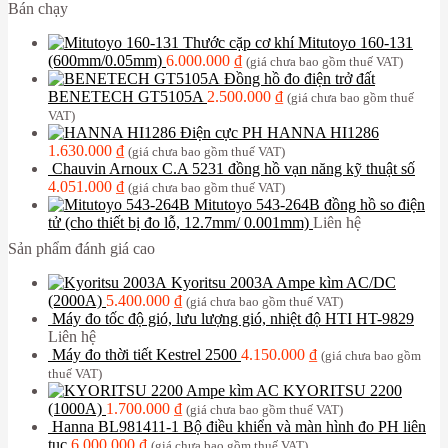
Bán chạy
Thước cặp cơ khí Mitutoyo 160-131
(600mm/0.05mm)
6.000.000
₫
(giá chưa bao gồm thuế VAT)
Đồng hồ đo điện trở đất
BENETECH GT5105A
2.500.000
₫
(giá chưa bao gồm thuế
VAT)
Điện cực PH HANNA HI1286
1.630.000
₫
(giá chưa bao gồm thuế VAT)
Chauvin Arnoux C.A 5231 đồng hồ vạn năng kỹ thuật số
4.051.000
₫
(giá chưa bao gồm thuế VAT)
Mitutoyo 543-264B đồng hồ so điện
tử (cho thiết bị đo lỗ, 12.7mm/ 0.001mm)
Liên hệ
Sản phẩm đánh giá cao
Kyoritsu 2003A Ampe kìm AC/DC
(2000A)
5.400.000
₫
(giá chưa bao gồm thuế VAT)
Máy đo tốc độ gió, lưu lượng gió, nhiệt độ HTI HT-9829
Liên hệ
Máy đo thời tiết Kestrel 2500
4.150.000
₫
(giá chưa bao gồm
thuế VAT)
Ampe kìm AC KYORITSU 2200
(1000A)
1.700.000
₫
(giá chưa bao gồm thuế VAT)
Hanna BL981411-1 Bộ điều khiển và màn hình đo PH liên
tục
6.000.000
₫
(giá chưa bao gồm thuế VAT)