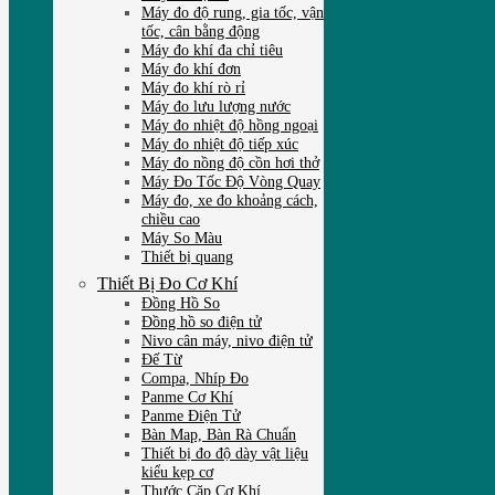
Máy đo độ rung, gia tốc, vận
tốc, cân bằng động
Máy đo khí đa chỉ tiêu
Máy đo khí đơn
Máy đo khí rò rỉ
Máy đo lưu lượng nước
Máy đo nhiệt độ hồng ngoại
Máy đo nhiệt độ tiếp xúc
Máy đo nồng độ cồn hơi thở
Máy Đo Tốc Độ Vòng Quay
Máy đo, xe đo khoảng cách,
chiều cao
Máy So Màu
Thiết bị quang
Thiết Bị Đo Cơ Khí
Đồng Hồ So
Đồng hồ so điện tử
Nivo cân máy, nivo điện tử
Đế Từ
Compa, Nhíp Đo
Panme Cơ Khí
Panme Điện Tử
Bàn Map, Bàn Rà Chuẩn
Thiết bị đo độ dày vật liệu
kiểu kẹp cơ
Thước Cặp Cơ Khí