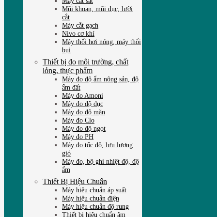
Máy cắt sắt
Mũi khoan, mũi đục, lưỡi
cắt
Máy cắt gạch
Nivo cơ khí
Máy thổi hơi nóng, máy thổi
bụi
Thiết bị đo môi trường, chất
lỏng, thực phẩm
Máy đo độ ẩm nông sản, độ
ẩm đất
Máy đo Amoni
Máy đo độ đục
Máy đo độ mặn
Máy đo Clo
Máy đo độ ngọt
Máy đo PH
Máy đo tốc độ, lưu lượng
gió
Máy đo, bộ ghi nhiệt độ, độ
ẩm
Thiết Bị Hiệu Chuẩn
Máy hiệu chuẩn áp suất
Máy hiệu chuẩn điện
Máy hiệu chuẩn độ rung
Thiết bị hiệu chuẩn âm