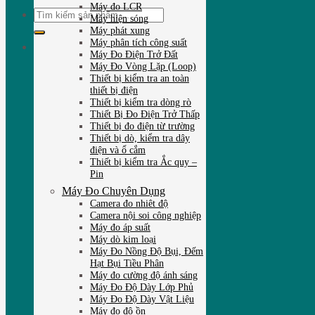
Máy đo LCR
Tìm
Máy hiện sóng
kiếm:
Máy phát xung
Máy phân tích công suất
Máy Đo Điện Trở Đất
Máy Đo Vòng Lặp (Loop)
Thiết bị kiểm tra an toàn
thiết bị điện
Thiết bị kiểm tra dòng rò
Thiết Bị Đo Điện Trở Thấp
Thiết bị đo điện từ trường
Thiết bị dò, kiểm tra dây
điện và ổ cắm
Thiết bị kiểm tra Ắc quy –
Pin
Máy Đo Chuyên Dụng
Camera đo nhiêt độ
Camera nội soi công nghiệp
Máy đo áp suất
Máy dò kim loại
Máy Đo Nồng Độ Bụi, Đếm
Hạt Bụi Tiều Phân
Máy đo cường độ ánh sáng
Máy Đo Độ Dày Lớp Phủ
Máy Đo Độ Dày Vật Liệu
Máy đo độ ồn