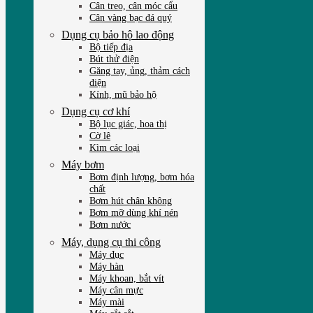
Cân treo, cân móc cẩu
Cân vàng bạc đá quý
Dụng cụ bảo hộ lao động
Bộ tiếp địa
Bút thử điện
Găng tay, ủng, thảm cách
điện
Kính, mũ bảo hộ
Dụng cụ cơ khí
Bộ lục giác, hoa thị
Cờ lê
Kìm các loại
Máy bơm
Bơm định lượng, bơm hóa
chất
Bơm hút chân không
Bơm mỡ dùng khí nén
Bơm nước
Máy, dụng cụ thi công
Máy đục
Máy hàn
Máy khoan, bắt vít
Máy cân mực
Máy mài