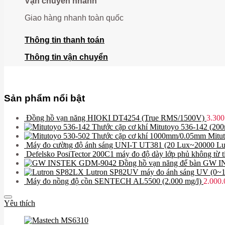
Vận chuyển nhanh
Giao hàng nhanh toàn quốc
Thông tin thanh toán
Thông tin vận chuyển
Sản phẩm nổi bật
Đồng hồ vạn năng HIOKI DT4254 (True RMS/1500V)
3.30
Thước cặp cơ khí Mitutoyo 536-142 (2
Thước cặp cơ khí 1000mm/0.05mm Mitu
Máy đo cường độ ánh sáng UNI-T UT381 (20 Lux~20000 Lu
Defelsko PosiTector 200C1 máy đo độ dày lớp phủ không từ t
Đồng hồ vạn năng để bàn GW
Lutron SP82UV máy đo ánh sáng UV (0~
Máy đo nồng độ cồn SENTECH AL5500 (2.000 mg/l)
2.000
Yêu thích