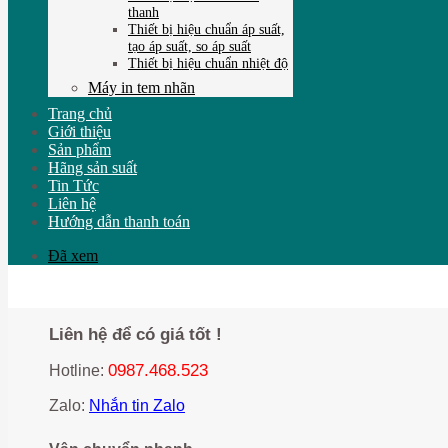
thanh
Thiết bị hiệu chuẩn áp suất,
tạo áp suất, so áp suất
Thiết bị hiệu chuẩn nhiệt độ
Máy in tem nhãn
Trang chủ
Giới thiệu
Sản phẩm
Hãng sản suất
Tin Tức
Liên hệ
Hướng dẫn thanh toán
Đã xem
Liên hệ để có giá tốt !
0987.468.523
Hotline:
Zalo:
Nhắn tin Zalo