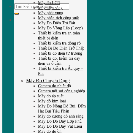
Máy đo LCR
Tìm
Máy hiện sóng
kiếm:
Máy phát xung
Máy phân tích công suất
Máy Đo Điện Trở Đất
Máy Đo Vòng Lặp (Loop)
Thiết bị kiểm tra an toàn
thiết bị điện
Thiết bị kiểm tra dòng rò
Thiết Bị Đo Điện Trở Thấp
Thiết bị đo điện từ trường
Thiết bị dò, kiểm tra dây
điện và ổ cắm
Thiết bị kiểm tra Ắc quy –
Pin
Máy Đo Chuyên Dụng
Camera đo nhiêt độ
Camera nội soi công nghiệp
Máy đo áp suất
Máy dò kim loại
Máy Đo Nồng Độ Bụi, Đếm
Hạt Bụi Tiều Phân
Máy đo cường độ ánh sáng
Máy Đo Độ Dày Lớp Phủ
Máy Đo Độ Dày Vật Liệu
Máy đo độ ồn