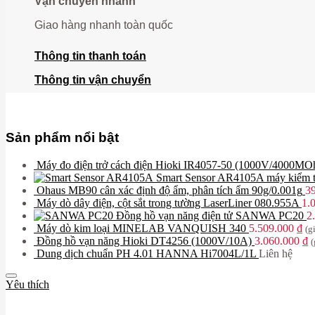
Vận chuyển nhanh
Giao hàng nhanh toàn quốc
Thông tin thanh toán
Thông tin vận chuyển
Sản phẩm nổi bật
Máy đo điện trở cách điện Hioki IR4057-50 (1000V/4000M
Smart Sensor AR4105A máy kiểm tr
Ohaus MB90 cân xác định độ ẩm, phân tích ẩm 90g/0.001g
3
Máy dò dây điện, cột sắt trong tường LaserLiner 080.955A
1.
Đồng hồ vạn năng điện tử SANWA PC20
2
Máy dò kim loại MINELAB VANQUISH 340
5.509.000
₫
(g
Đồng hồ vạn năng Hioki DT4256 (1000V/10A)
3.060.000
₫
(
Dung dịch chuẩn PH 4.01 HANNA Hi7004L/1L
Liên hệ
Yêu thích