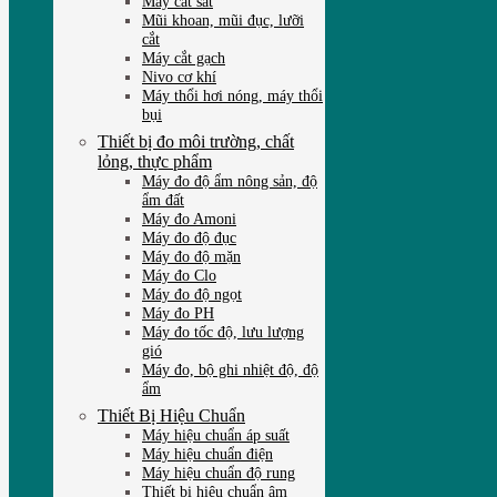
Máy cắt sắt
Mũi khoan, mũi đục, lưỡi
cắt
Máy cắt gạch
Nivo cơ khí
Máy thổi hơi nóng, máy thổi
bụi
Thiết bị đo môi trường, chất
lỏng, thực phẩm
Máy đo độ ẩm nông sản, độ
ẩm đất
Máy đo Amoni
Máy đo độ đục
Máy đo độ mặn
Máy đo Clo
Máy đo độ ngọt
Máy đo PH
Máy đo tốc độ, lưu lượng
gió
Máy đo, bộ ghi nhiệt độ, độ
ẩm
Thiết Bị Hiệu Chuẩn
Máy hiệu chuẩn áp suất
Máy hiệu chuẩn điện
Máy hiệu chuẩn độ rung
Thiết bị hiệu chuẩn âm