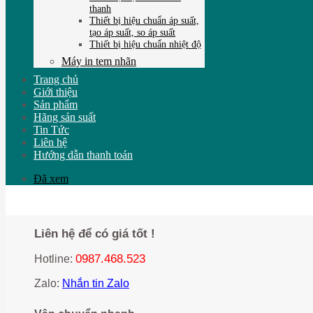
thanh
Thiết bị hiệu chuẩn áp suất,
tạo áp suất, so áp suất
Thiết bị hiệu chuẩn nhiệt độ
Máy in tem nhãn
Trang chủ
Giới thiệu
Sản phẩm
Hãng sản suất
Tin Tức
Liên hệ
Hướng dẫn thanh toán
Đã xem
Liên hệ để có giá tốt !
0987.468.523
Hotline:
Zalo:
Nhắn tin Zalo