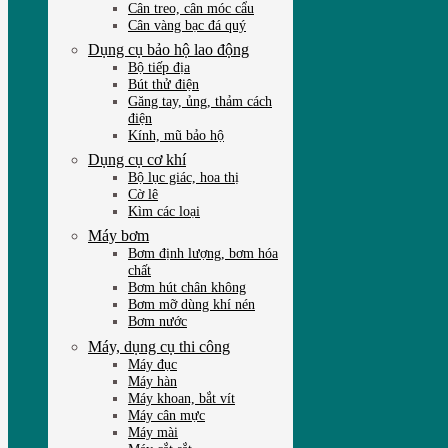
Cân treo, cân móc cẩu
Cân vàng bạc đá quý
Dụng cụ bảo hộ lao động
Bộ tiếp địa
Bút thử điện
Găng tay, ủng, thảm cách
điện
Kính, mũ bảo hộ
Dụng cụ cơ khí
Bộ lục giác, hoa thị
Cờ lê
Kìm các loại
Máy bơm
Bơm định lượng, bơm hóa
chất
Bơm hút chân không
Bơm mỡ dùng khí nén
Bơm nước
Máy, dụng cụ thi công
Máy đục
Máy hàn
Máy khoan, bắt vít
Máy cân mực
Máy mài