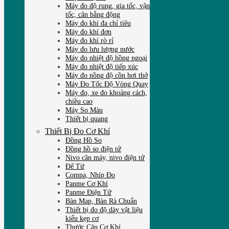
Máy đo độ rung, gia tốc, vận
tốc, cân bằng động
Máy đo khí đa chỉ tiêu
Máy đo khí đơn
Máy đo khí rò rỉ
Máy đo lưu lượng nước
Máy đo nhiệt độ hồng ngoại
Máy đo nhiệt độ tiếp xúc
Máy đo nồng độ cồn hơi thở
Máy Đo Tốc Độ Vòng Quay
Máy đo, xe đo khoảng cách,
chiều cao
Máy So Màu
Thiết bị quang
Thiết Bị Đo Cơ Khí
Đồng Hồ So
Đồng hồ so điện tử
Nivo cân máy, nivo điện tử
Đế Từ
Compa, Nhíp Đo
Panme Cơ Khí
Panme Điện Tử
Bàn Map, Bàn Rà Chuẩn
Thiết bị đo độ dày vật liệu
kiểu kẹp cơ
Thước Cặp Cơ Khí