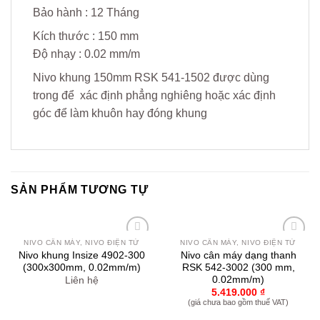
Bảo hành : 12 Tháng
Kích thước : 150 mm
Độ nhạy : 0.02 mm/m
Nivo khung 150mm RSK 541-1502 được dùng
trong để xác định phẳng nghiêng hoặc xác định
góc để làm khuôn hay đóng khung
SẢN PHẨM TƯƠNG TỰ
NIVO CÂN MÁY, NIVO ĐIỆN TỬ
NIVO CÂN MÁY, NIVO ĐIỆN TỬ
Yêu
Yêu
Nivo khung Insize 4902-300
Nivo cân máy dạng thanh
thích
thích
(300x300mm, 0.02mm/m)
RSK 542-3002 (300 mm,
0.02mm/m)
Liên hệ
5.419.000
₫
(giá chưa bao gồm thuế VAT)