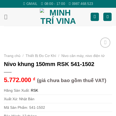
Skip
GMAIL
08:00 - 17:00
0987.468.523
to
content
Yêu
Trang chủ
/
Thiết Bị Đo Cơ Khí
/
Nivo cân máy, nivo điện tử
thích
Nivo khung 150mm RSK 541-1502
5.772.000
₫
(giá chưa bao gồm thuế VAT)
Hãng Sản Xuất:
RSK
Xuất Xứ: Nhật Bản
Mã Sản Phẩm: 541-1502
Bảo Hành: 12 tháng