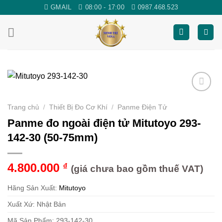
Skip
GMAIL
08:00 - 17:00
0987.468.523
to
content
Yêu
Trang chủ
/
Thiết Bị Đo Cơ Khí
/
Panme Điện Tử
thích
Panme đo ngoài điện tử Mitutoyo 293-
142-30 (50-75mm)
4.800.000
₫
(giá chưa bao gồm thuế VAT)
Hãng Sản Xuất:
Mitutoyo
Xuất Xứ: Nhật Bản
Mã Sản Phẩm: 293-142-30