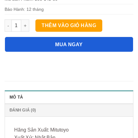
Bảo Hành: 12 tháng
Panme đo ngoài điện tử Mitutoyo 293-142-30 (50-75mm) số lư
THÊM VÀO GIỎ HÀNG
MUA NGAY
MÔ TẢ
ĐÁNH GIÁ (0)
Hãng Sản Xuất: Mitutoyo
Xuất Xứ: Nhật Bản