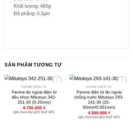
Khối lượng: 465g
Độ phẳng: 0.3µm
SẢN PHẨM TƯƠNG TỰ
PANME ĐIỆN TỬ
PANME ĐIỆN TỬ
Yêu
Yêu
Panme đo ngoài điện tử
Panme điện tử đo ngoài
thích
thích
đầu nhọn Mitutoyo 342-
chống nước Mitutoyo 293-
251-30 (0-25mm)
141-30 (25-
50mm/0.001mm)
4.700.000
₫
(giá chưa bao gồm thuế VAT)
4.500.000
₫
(giá chưa bao gồm thuế VAT)