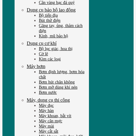
Cân vàng bạc đá quý
Dụng cụ bảo hộ lao động
Bộ tiếp địa
Bút thử điện
Găng tay, ủng, thảm cách
điện
Kính, mũ bảo hộ
Dụng cụ cơ khí
Bộ lục giác, hoa thị
Cờ lê
Kìm các loại
Máy bơm
Bơm định lượng, bơm hóa
chất
Bơm hút chân không
Bơm mỡ dùng khí nén
Bơm nước
Máy, dụng cụ thi công
Máy đục
Máy hàn
Máy khoan, bắt vít
Máy cân mực
Máy mài
Máy cắt sắt