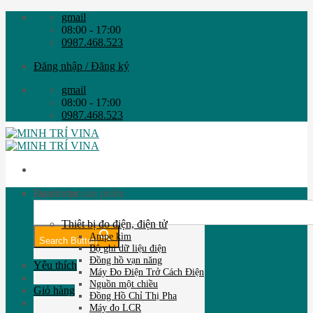
Skip
gmail
to
08:00 - 17:00
content
0987.468.523
Đăng nhập / Đăng ký
gmail
08:00 - 17:00
0987.468.523
Search for:
Danh mục sản phẩm
Thiêt bị đo điện, điện tử
Ampe kìm
Search Button
Bộ ghi dữ liệu điện
Đồng hồ vạn năng
Yêu thích
Máy Đo Điện Trở Cách Điện
Nguồn một chiều
Giỏ hàng
Đồng Hồ Chỉ Thị Pha
Máy đo LCR