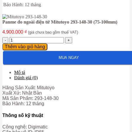
Bảo Hành: 12 tháng
Panme đo ngoài điện tử Mitutoyo 293-148-30 (75-100mm)
4.900.000
₫
(giá chưa bao gồm thuế VAT)
Panme
đo
Thêm vào giỏ hàng
ngoài
điện
MUA NGAY
tử
Mitutoyo
293-
Mô tả
148-
Đánh giá (0)
30
(75-
Hãng Sản Xuất: Mitutoyo
100mm)
Xuất Xứ: Nhật Bản
số
Mã Sản Phẩm: 293-148-30
lượng
Bảo Hành: 12 tháng
Thông số kỹ thuật
Công nghệ: Digimatic