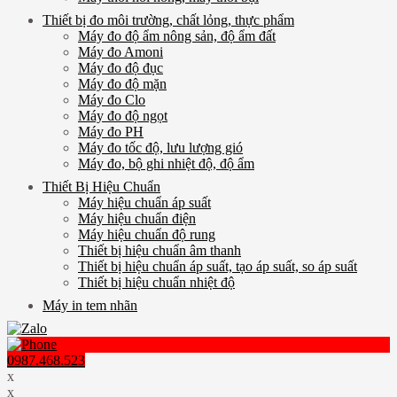
Thiết bị đo môi trường, chất lỏng, thực phẩm
Máy đo độ ẩm nông sản, độ ẩm đất
Máy đo Amoni
Máy đo độ đục
Máy đo độ mặn
Máy đo Clo
Máy đo độ ngọt
Máy đo PH
Máy đo tốc độ, lưu lượng gió
Máy đo, bộ ghi nhiệt độ, độ ẩm
Thiết Bị Hiệu Chuẩn
Máy hiệu chuẩn áp suất
Máy hiệu chuẩn điện
Máy hiệu chuẩn độ rung
Thiết bị hiệu chuẩn âm thanh
Thiết bị hiệu chuẩn áp suất, tạo áp suất, so áp suất
Thiết bị hiệu chuẩn nhiệt độ
Máy in tem nhãn
0987.468.523
x
x