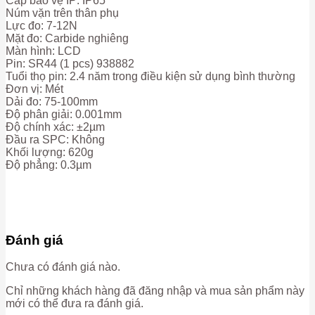
Cấp bảo vệ IP: IP65
Núm vặn trên thân phụ
Lực đo: 7-12N
Mặt đo: Carbide nghiêng
Màn hình: LCD
Pin: SR44 (1 pcs) 938882
Tuổi thọ pin: 2.4 năm trong điều kiện sử dụng bình thường
Đơn vị: Mét
Dải đo: 75-100mm
Độ phân giải: 0.001mm
Độ chính xác: ±2µm
Đầu ra SPC: Không
Khối lượng: 620g
Độ phẳng: 0.3µm
Đánh giá
Chưa có đánh giá nào.
Chỉ những khách hàng đã đăng nhập và mua sản phẩm này
mới có thể đưa ra đánh giá.