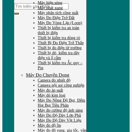
Máy hiện sóng
Tìm
Máy phát xung
kiếm:
Máy phân tích công suất
Máy Đo Điện Trở Đất
Máy Đo Vòng Lặp (Loop)
Thiết bị kiểm tra an toàn
thiết bị điện
Thiết bị kiểm tra dòng rò
Thiết Bị Đo Điện Trở Thấp
Thiết bị đo điện từ trường
Thiết bị dò, kiểm tra dây
điện và ổ cắm
Thiết bị kiểm tra Ắc quy –
Pin
Máy Đo Chuyên Dụng
Camera đo nhiêt độ
Camera nội soi công nghiệp
Máy đo áp suất
Máy dò kim loại
Máy Đo Nồng Độ Bụi, Đếm
Hạt Bụi Tiều Phân
Máy đo cường độ ánh sáng
Máy Đo Độ Dày Lớp Phủ
Máy Đo Độ Dày Vật Liệu
Máy đo độ ồn
Máy đo độ rung, gia tốc, vận