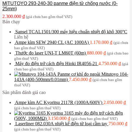
MITUTOYO 293-240-30 panme điện tử chống nước (0-
25mm)
2.300.000
₫
(giá chưa bao gồm thuế VAT)
Bán chạy
Sansel TCAL1501/300 máy hiệu chuẩn nhiệt độ khô 300°C
Liên hệ
Ampe kìm SEW 2940 CL (AC 1000A)
1.170.000
₫
(giá chưa
bao gồm thuế VAT)
Thước đo laser UNI-T LM60T (60m)
880.000
₫
(giá chưa bao
gồm thuế VAT)
Máy đo điện trở cách điện Hioki IR4056-21
4.750.000
₫
(giá
chưa bao gồm thuế VAT)
Panme cơ khí đo ngoài Mitutoyo 104-
143A (400-500mm/0.01mm)
7.450.000
₫
(giá chưa bao gồm
thuế VAT)
Sản phẩm đánh giá cao
Ampe kìm AC Kyoritsu 2117R (1000A/600V)
2.050.000
₫
(giá chưa bao gồm thuế VAT)
Kyoritsu 3165 máy đo điện trở cách điện
(500V, 1000MΩ)
3.150.000
₫
(giá chưa bao gồm thuế VAT)
Laserliner 082.030A nhiệt kế điện tử loại cầm tay
750.000
₫
(giá chưa bao gồm thuế VAT)