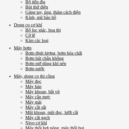
Bộ tiếp địa
Bút thử điện
Găng tay, ủng, thảm cách điện
Kính, mũ bảo hộ
Dụng cụ cơ khí
Bộ lục giác, hoa thị
Cờ lê
Kìm các loại
Máy bơm
Bơm định lượng, bơm hóa chất
Bơm hút chân không
Bơm mỡ dùng khí nén
Bơm nước
Máy, dụng cụ thi công
Máy đục
Máy hàn
Máy khoan, bắt vít
Máy cân mực
Máy mài
Máy cắt sắt
Mũi khoan, mũi đục, lưỡi cắt
Máy cắt gạch
Nivo cơ khí
Máy thổi hơi nóng, máy thổi bụi