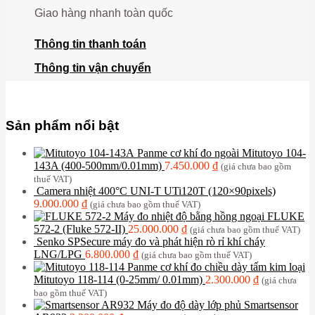
Giao hàng nhanh toàn quốc
Thông tin thanh toán
Thông tin vận chuyển
Sản phẩm nổi bật
Panme cơ khí đo ngoài Mitutoyo 104-
143A (400-500mm/0.01mm)
7.450.000
₫
(giá chưa bao gồm
thuế VAT)
Camera nhiệt 400°C UNI-T UTi120T (120×90pixels)
9.000.000
₫
(giá chưa bao gồm thuế VAT)
Máy đo nhiệt độ bằng hồng ngoại FLUKE
572-2 (Fluke 572-II)
25.000.000
₫
(giá chưa bao gồm thuế VAT)
Senko SPSecure máy đo và phát hiện rò rỉ khí cháy
LNG/LPG
6.800.000
₫
(giá chưa bao gồm thuế VAT)
Panme cơ khí đo chiều dày tấm kim loại
Mitutoyo 118-114 (0-25mm/ 0.01mm)
2.300.000
₫
(giá chưa
bao gồm thuế VAT)
Máy đo độ dày lớp phủ Smartsensor