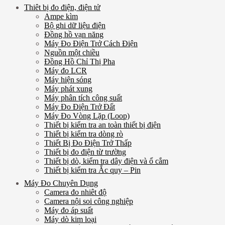
Thiêt bị đo điện, điện tử
Ampe kìm
Bộ ghi dữ liệu điện
Đồng hồ vạn năng
Máy Đo Điện Trở Cách Điện
Nguồn một chiều
Đồng Hồ Chỉ Thị Pha
Máy đo LCR
Máy hiện sóng
Máy phát xung
Máy phân tích công suất
Máy Đo Điện Trở Đất
Máy Đo Vòng Lặp (Loop)
Thiết bị kiểm tra an toàn thiết bị điện
Thiết bị kiểm tra dòng rò
Thiết Bị Đo Điện Trở Thấp
Thiết bị đo điện từ trường
Thiết bị dò, kiểm tra dây điện và ổ cắm
Thiết bị kiểm tra Ắc quy – Pin
Máy Đo Chuyên Dụng
Camera đo nhiêt độ
Camera nội soi công nghiệp
Máy đo áp suất
Máy dò kim loại