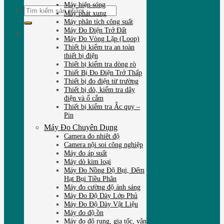
Máy hiện sóng
Tìm
Máy phát xung
kiếm:
Máy phân tích công suất
Máy Đo Điện Trở Đất
Máy Đo Vòng Lặp (Loop)
Thiết bị kiểm tra an toàn
thiết bị điện
Thiết bị kiểm tra dòng rò
Thiết Bị Đo Điện Trở Thấp
Thiết bị đo điện từ trường
Thiết bị dò, kiểm tra dây
điện và ổ cắm
Thiết bị kiểm tra Ắc quy –
Pin
Máy Đo Chuyên Dụng
Camera đo nhiêt độ
Camera nội soi công nghiệp
Máy đo áp suất
Máy dò kim loại
Máy Đo Nồng Độ Bụi, Đếm
Hạt Bụi Tiều Phân
Máy đo cường độ ánh sáng
Máy Đo Độ Dày Lớp Phủ
Máy Đo Độ Dày Vật Liệu
Máy đo độ ồn
Máy đo độ rung, gia tốc, vận