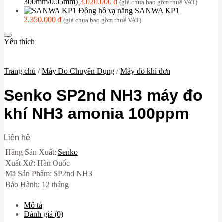
300mm/0.05mm)
3.020.000
₫
(giá chưa bao gồm thuế VAT)
Đồng hồ vạ năng SANWA KP1
2.350.000
₫
(giá chưa bao gồm thuế VAT)
Yêu thích
Trang chủ
/
Máy Đo Chuyên Dụng
/
Máy đo khí đơn
Senko SP2nd NH3 máy đo
khí NH3 amonia 100ppm
Liên hệ
Hãng Sản Xuất:
Senko
Xuất Xứ: Hàn Quốc
Mã Sản Phẩm: SP2nd NH3
Bảo Hành: 12 tháng
Mô tả
Đánh giá (0)