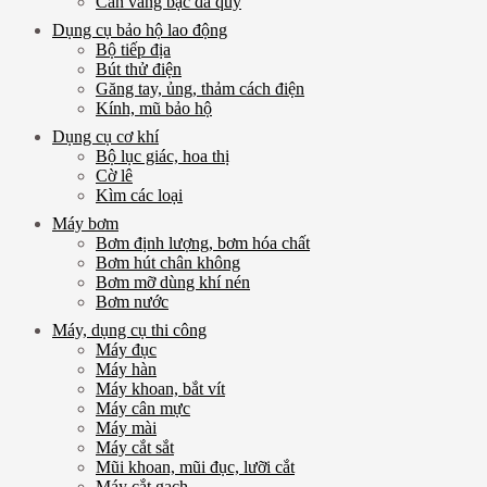
Cân vàng bạc đá quý
Dụng cụ bảo hộ lao động
Bộ tiếp địa
Bút thử điện
Găng tay, ủng, thảm cách điện
Kính, mũ bảo hộ
Dụng cụ cơ khí
Bộ lục giác, hoa thị
Cờ lê
Kìm các loại
Máy bơm
Bơm định lượng, bơm hóa chất
Bơm hút chân không
Bơm mỡ dùng khí nén
Bơm nước
Máy, dụng cụ thi công
Máy đục
Máy hàn
Máy khoan, bắt vít
Máy cân mực
Máy mài
Máy cắt sắt
Mũi khoan, mũi đục, lưỡi cắt
Máy cắt gạch