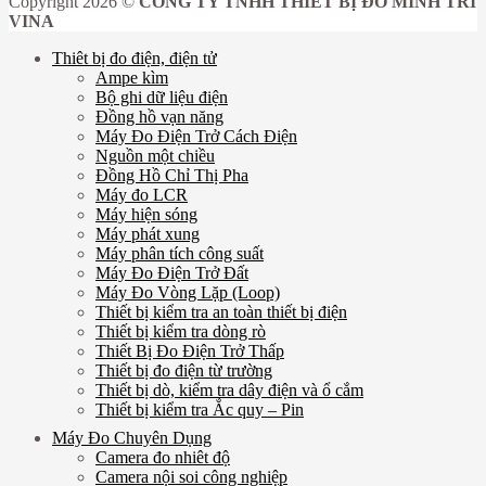
Copyright 2026 ©
CÔNG TY TNHH THIẾT BỊ ĐO MINH TRÍ
VINA
Thiêt bị đo điện, điện tử
Ampe kìm
Bộ ghi dữ liệu điện
Đồng hồ vạn năng
Máy Đo Điện Trở Cách Điện
Nguồn một chiều
Đồng Hồ Chỉ Thị Pha
Máy đo LCR
Máy hiện sóng
Máy phát xung
Máy phân tích công suất
Máy Đo Điện Trở Đất
Máy Đo Vòng Lặp (Loop)
Thiết bị kiểm tra an toàn thiết bị điện
Thiết bị kiểm tra dòng rò
Thiết Bị Đo Điện Trở Thấp
Thiết bị đo điện từ trường
Thiết bị dò, kiểm tra dây điện và ổ cắm
Thiết bị kiểm tra Ắc quy – Pin
Máy Đo Chuyên Dụng
Camera đo nhiêt độ
Camera nội soi công nghiệp