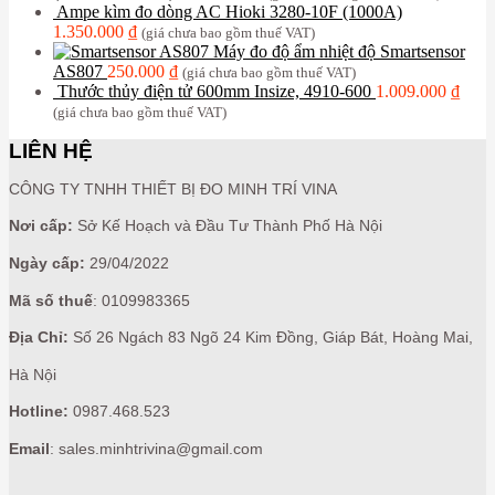
Ampe kìm đo dòng AC Hioki 3280-10F (1000A)
1.350.000
₫
(giá chưa bao gồm thuế VAT)
Máy đo độ ẩm nhiệt độ Smartsensor
AS807
250.000
₫
(giá chưa bao gồm thuế VAT)
Thước thủy điện tử 600mm Insize, 4910-600
1.009.000
₫
(giá chưa bao gồm thuế VAT)
LIÊN HỆ
CÔNG TY TNHH THIẾT BỊ ĐO MINH TRÍ VINA
Nơi cấp:
Sở Kế Hoạch và Đầu Tư Thành Phố Hà Nội
Ngày cấp:
29/04/2022
Mã số thuế
: 0109983365
Địa Chỉ:
Số 26 Ngách 83 Ngõ 24 Kim Đồng, Giáp Bát, Hoàng Mai,
Hà Nội
Hotline:
0987.468.523
Email
: sales.minhtrivina@gmail.com