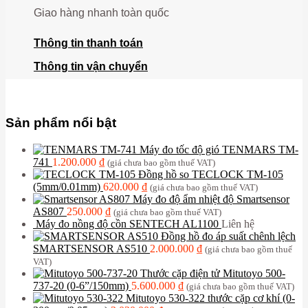
Giao hàng nhanh toàn quốc
Thông tin thanh toán
Thông tin vận chuyển
Sản phẩm nổi bật
Máy đo tốc độ gió TENMARS TM-
741
1.200.000
₫
(giá chưa bao gồm thuế VAT)
Đồng hồ so TECLOCK TM-105
(5mm/0.01mm)
620.000
₫
(giá chưa bao gồm thuế VAT)
Máy đo độ ẩm nhiệt độ Smartsensor
AS807
250.000
₫
(giá chưa bao gồm thuế VAT)
Máy đo nồng độ cồn SENTECH AL1100
Liên hệ
Đồng hồ đo áp suất chênh lệch
SMARTSENSOR AS510
2.000.000
₫
(giá chưa bao gồm thuế
VAT)
Thước cặp điện tử Mitutoyo 500-
737-20 (0-6”/150mm)
5.600.000
₫
(giá chưa bao gồm thuế VAT)
Mitutoyo 530-322 thước cặp cơ khí (0-