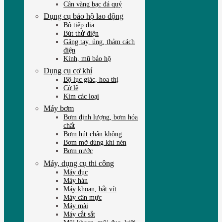
Cân vàng bạc đá quý
Dụng cụ bảo hộ lao động
Bộ tiếp địa
Bút thử điện
Găng tay, ủng, thảm cách
điện
Kính, mũ bảo hộ
Dụng cụ cơ khí
Bộ lục giác, hoa thị
Cờ lê
Kìm các loại
Máy bơm
Bơm định lượng, bơm hóa
chất
Bơm hút chân không
Bơm mỡ dùng khí nén
Bơm nước
Máy, dụng cụ thi công
Máy đục
Máy hàn
Máy khoan, bắt vít
Máy cân mực
Máy mài
Máy cắt sắt