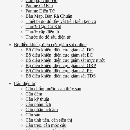
Compa, Nhíp Đo
Panme Cơ Khí
Panme Điện Tử
Bàn Map, Bàn Rà Chuẩn
Thiết bị đo độ dày vật liệu kiểu kẹp cơ
Thước Cặp Cơ Khí
Thước cặp điện tử
Thước đo độ sâu điện tử
Bộ điều khiển, điện cực giám sát online
Bộ điều khiển, điện cực giám sát DO
Bộ điều khiển, điện cực giám sát EC
Bộ điều khiển, điện cực giám sát mực nước
Bộ điều khiển, điện cực giám sát ORP
Bộ điều khiển, điện cực giám sát PH
Bộ điều khiển, điện cực giám sát TDS
Cân điện tử
Cân chống nước, cân thủy sản
Cân đếm
Cân kỹ thuật
Cân phân tích
Cân phân tích ẩm
Cân sàn
Cân tính tiền, cân siêu thị
Cân treo, cân móc cẩu