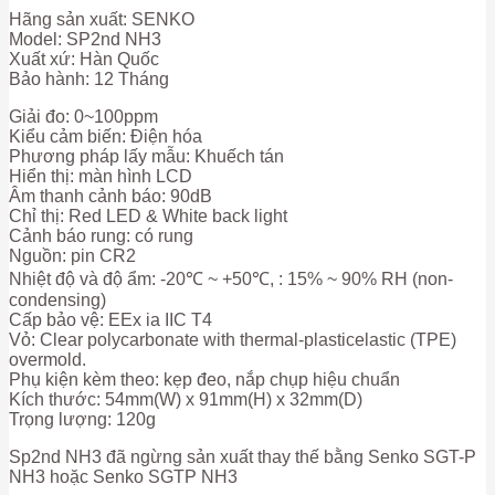
Hãng sản xuất: SENKO
Model: SP2nd NH3
Xuất xứ: Hàn Quốc
Bảo hành: 12 Tháng
Giải đo: 0~100ppm
Kiểu cảm biến: Điện hóa
Phương pháp lấy mẫu: Khuếch tán
Hiển thị: màn hình LCD
Âm thanh cảnh báo: 90dB
Chỉ thị: Red LED & White back light
Cảnh báo rung: có rung
Nguồn: pin CR2
Nhiệt độ và độ ẩm: -20℃ ~ +50℃, : 15% ~ 90% RH (non-
condensing)
Cấp bảo vệ: EEx ia IIC T4
Vỏ: Clear polycarbonate with thermal-plasticelastic (TPE)
overmold.
Phụ kiện kèm theo: kẹp đeo, nắp chụp hiệu chuẩn
Kích thước: 54mm(W) x 91mm(H) x 32mm(D)
Trọng lượng: 120g
Sp2nd NH3 đã ngừng sản xuất thay thế bằng Senko SGT-P
NH3 hoặc Senko SGTP NH3