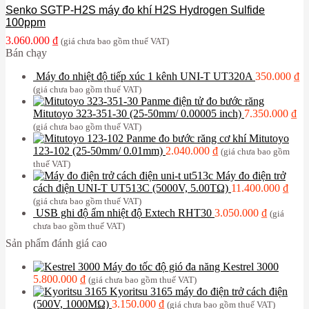
Senko SGTP-H2S máy đo khí H2S Hydrogen Sulfide
100ppm
3.060.000
₫
(giá chưa bao gồm thuế VAT)
Bán chạy
Máy đo nhiệt độ tiếp xúc 1 kênh UNI-T UT320A
350.000
₫
(giá chưa bao gồm thuế VAT)
Panme điện tử đo bước răng
Mitutoyo 323-351-30 (25-50mm/ 0.00005 inch)
7.350.000
₫
(giá chưa bao gồm thuế VAT)
Panme đo bước răng cơ khí Mitutoyo
123-102 (25-50mm/ 0.01mm)
2.040.000
₫
(giá chưa bao gồm
thuế VAT)
Máy đo điện trở
cách điện UNI-T UT513C (5000V, 5.00TΩ)
11.400.000
₫
(giá chưa bao gồm thuế VAT)
USB ghi độ ẩm nhiệt độ Extech RHT30
3.050.000
₫
(giá
chưa bao gồm thuế VAT)
Sản phẩm đánh giá cao
Máy đo tốc độ gió đa năng Kestrel 3000
5.800.000
₫
(giá chưa bao gồm thuế VAT)
Kyoritsu 3165 máy đo điện trở cách điện
(500V, 1000MΩ)
3.150.000
₫
(giá chưa bao gồm thuế VAT)