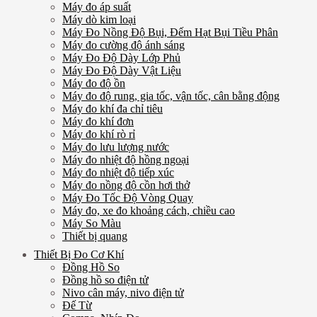
Máy đo áp suất
Máy dò kim loại
Máy Đo Nồng Độ Bụi, Đếm Hạt Bụi Tiều Phân
Máy đo cường độ ánh sáng
Máy Đo Độ Dày Lớp Phủ
Máy Đo Độ Dày Vật Liệu
Máy đo độ ồn
Máy đo độ rung, gia tốc, vận tốc, cân bằng động
Máy đo khí đa chỉ tiêu
Máy đo khí đơn
Máy đo khí rò rỉ
Máy đo lưu lượng nước
Máy đo nhiệt độ hồng ngoại
Máy đo nhiệt độ tiếp xúc
Máy đo nồng độ cồn hơi thở
Máy Đo Tốc Độ Vòng Quay
Máy đo, xe đo khoảng cách, chiều cao
Máy So Màu
Thiết bị quang
Thiết Bị Đo Cơ Khí
Đồng Hồ So
Đồng hồ so điện tử
Nivo cân máy, nivo điện tử
Đế Từ