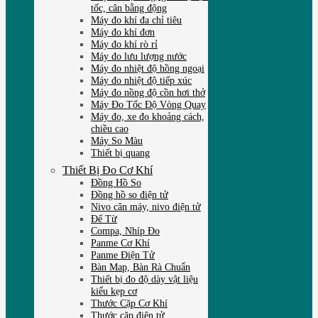
tốc, cân bằng động
Máy đo khí đa chỉ tiêu
Máy đo khí đơn
Máy đo khí rò rỉ
Máy đo lưu lượng nước
Máy đo nhiệt độ hồng ngoại
Máy đo nhiệt độ tiếp xúc
Máy đo nồng độ cồn hơi thở
Máy Đo Tốc Độ Vòng Quay
Máy đo, xe đo khoảng cách,
chiều cao
Máy So Màu
Thiết bị quang
Thiết Bị Đo Cơ Khí
Đồng Hồ So
Đồng hồ so điện tử
Nivo cân máy, nivo điện tử
Đế Từ
Compa, Nhíp Đo
Panme Cơ Khí
Panme Điện Tử
Bàn Map, Bàn Rà Chuẩn
Thiết bị đo độ dày vật liệu
kiểu kẹp cơ
Thước Cặp Cơ Khí
Thước cặp điện tử