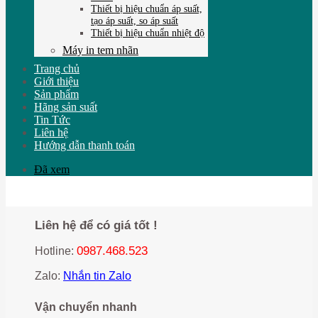
Thiết bị hiệu chuẩn áp suất,
tạo áp suất, so áp suất
Thiết bị hiệu chuẩn nhiệt độ
Máy in tem nhãn
Trang chủ
Giới thiệu
Sản phẩm
Hãng sản suất
Tin Tức
Liên hệ
Hướng dẫn thanh toán
Đã xem
Liên hệ để có giá tốt !
0987.468.523
Hotline:
Zalo:
Nhắn tin Zalo
Vận chuyển nhanh