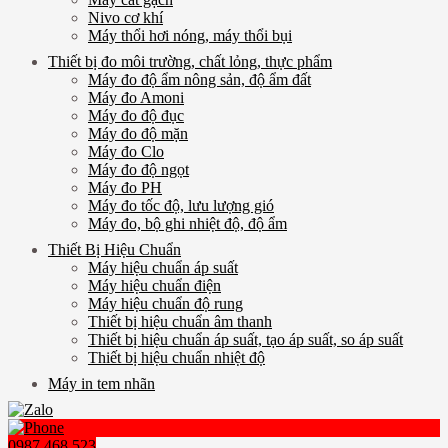
Nivo cơ khí
Máy thổi hơi nóng, máy thổi bụi
Thiết bị đo môi trường, chất lỏng, thực phẩm
Máy đo độ ẩm nông sản, độ ẩm đất
Máy đo Amoni
Máy đo độ đục
Máy đo độ mặn
Máy đo Clo
Máy đo độ ngọt
Máy đo PH
Máy đo tốc độ, lưu lượng gió
Máy đo, bộ ghi nhiệt độ, độ ẩm
Thiết Bị Hiệu Chuẩn
Máy hiệu chuẩn áp suất
Máy hiệu chuẩn điện
Máy hiệu chuẩn độ rung
Thiết bị hiệu chuẩn âm thanh
Thiết bị hiệu chuẩn áp suất, tạo áp suất, so áp suất
Thiết bị hiệu chuẩn nhiệt độ
Máy in tem nhãn
0987.468.523