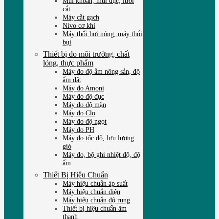
Mũi khoan, mũi đục, lưỡi
cắt
Máy cắt gạch
Nivo cơ khí
Máy thổi hơi nóng, máy thổi
bụi
Thiết bị đo môi trường, chất
lỏng, thực phẩm
Máy đo độ ẩm nông sản, độ
ẩm đất
Máy đo Amoni
Máy đo độ đục
Máy đo độ mặn
Máy đo Clo
Máy đo độ ngọt
Máy đo PH
Máy đo tốc độ, lưu lượng
gió
Máy đo, bộ ghi nhiệt độ, độ
ẩm
Thiết Bị Hiệu Chuẩn
Máy hiệu chuẩn áp suất
Máy hiệu chuẩn điện
Máy hiệu chuẩn độ rung
Thiết bị hiệu chuẩn âm
thanh