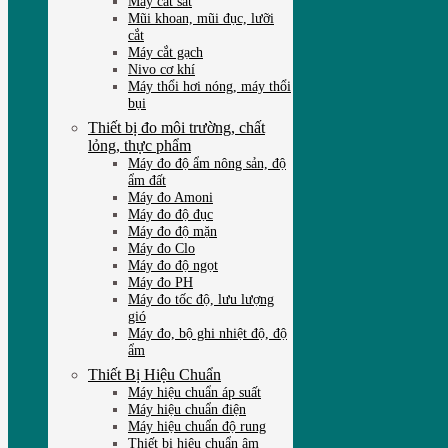
Máy cắt sắt
Mũi khoan, mũi đục, lưỡi
cắt
Máy cắt gạch
Nivo cơ khí
Máy thổi hơi nóng, máy thổi
bụi
Thiết bị đo môi trường, chất
lỏng, thực phẩm
Máy đo độ ẩm nông sản, độ
ẩm đất
Máy đo Amoni
Máy đo độ đục
Máy đo độ mặn
Máy đo Clo
Máy đo độ ngọt
Máy đo PH
Máy đo tốc độ, lưu lượng
gió
Máy đo, bộ ghi nhiệt độ, độ
ẩm
Thiết Bị Hiệu Chuẩn
Máy hiệu chuẩn áp suất
Máy hiệu chuẩn điện
Máy hiệu chuẩn độ rung
Thiết bị hiệu chuẩn âm