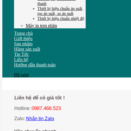
thanh
Thiết bị hiệu chuẩn áp suất,
tạo áp suất, so áp suất
Thiết bị hiệu chuẩn nhiệt độ
Máy in tem nhãn
Trang chủ
Giới thiệu
Sản phẩm
Hãng sản suất
Tin Tức
Liên hệ
Hướng dẫn thanh toán
Đã xem
Liên hệ để có giá tốt !
0987.468.523
Hotline:
Zalo:
Nhắn tin Zalo