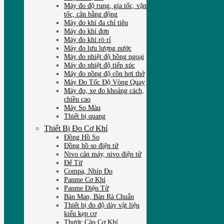
Máy đo độ rung, gia tốc, vận
tốc, cân bằng động
Máy đo khí đa chỉ tiêu
Máy đo khí đơn
Máy đo khí rò rỉ
Máy đo lưu lượng nước
Máy đo nhiệt độ hồng ngoại
Máy đo nhiệt độ tiếp xúc
Máy đo nồng độ cồn hơi thở
Máy Đo Tốc Độ Vòng Quay
Máy đo, xe đo khoảng cách,
chiều cao
Máy So Màu
Thiết bị quang
Thiết Bị Đo Cơ Khí
Đồng Hồ So
Đồng hồ so điện tử
Nivo cân máy, nivo điện tử
Đế Từ
Compa, Nhíp Đo
Panme Cơ Khí
Panme Điện Tử
Bàn Map, Bàn Rà Chuẩn
Thiết bị đo độ dày vật liệu
kiểu kẹp cơ
Thước Cặp Cơ Khí