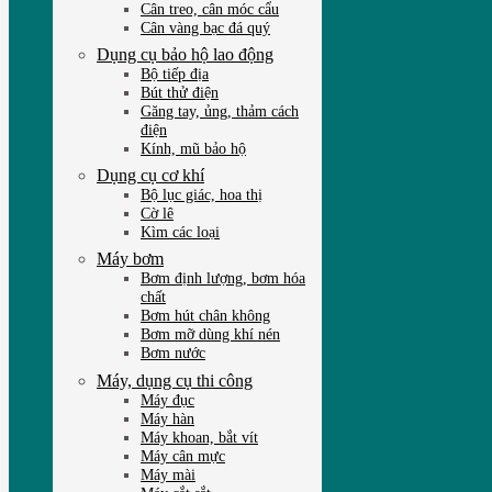
Cân treo, cân móc cẩu
Cân vàng bạc đá quý
Dụng cụ bảo hộ lao động
Bộ tiếp địa
Bút thử điện
Găng tay, ủng, thảm cách
điện
Kính, mũ bảo hộ
Dụng cụ cơ khí
Bộ lục giác, hoa thị
Cờ lê
Kìm các loại
Máy bơm
Bơm định lượng, bơm hóa
chất
Bơm hút chân không
Bơm mỡ dùng khí nén
Bơm nước
Máy, dụng cụ thi công
Máy đục
Máy hàn
Máy khoan, bắt vít
Máy cân mực
Máy mài