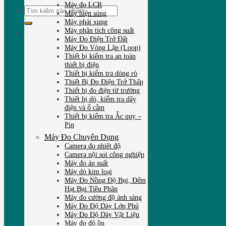
Máy đo LCR
Tìm
Máy hiện sóng
kiếm:
Máy phát xung
Máy phân tích công suất
Máy Đo Điện Trở Đất
Máy Đo Vòng Lặp (Loop)
Thiết bị kiểm tra an toàn
thiết bị điện
Thiết bị kiểm tra dòng rò
Thiết Bị Đo Điện Trở Thấp
Thiết bị đo điện từ trường
Thiết bị dò, kiểm tra dây
điện và ổ cắm
Thiết bị kiểm tra Ắc quy –
Pin
Máy Đo Chuyên Dụng
Camera đo nhiêt độ
Camera nội soi công nghiệp
Máy đo áp suất
Máy dò kim loại
Máy Đo Nồng Độ Bụi, Đếm
Hạt Bụi Tiều Phân
Máy đo cường độ ánh sáng
Máy Đo Độ Dày Lớp Phủ
Máy Đo Độ Dày Vật Liệu
Máy đo độ ồn