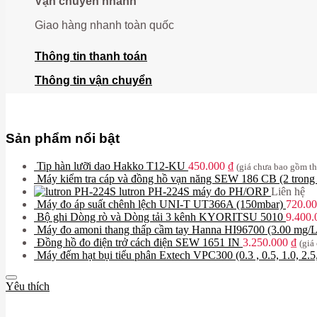
Vận chuyển nhanh
Giao hàng nhanh toàn quốc
Thông tin thanh toán
Thông tin vận chuyển
Sản phẩm nổi bật
Tip hàn lưỡi dao Hakko T12-KU
450.000
₫
(giá chưa bao gồm t
Máy kiểm tra cáp và đồng hồ vạn năng SEW 186 CB (2 trong
lutron PH-224S máy đo PH/ORP
Liên hệ
Máy đo áp suất chênh lệch UNI-T UT366A (150mbar)
720.0
Bộ ghi Dòng rò và Dòng tải 3 kênh KYORITSU 5010
9.400
Máy đo amoni thang thấp cầm tay Hanna HI96700 (3.00 mg/L
Đồng hồ đo điện trở cách điện SEW 1651 IN
3.250.000
₫
(giá
Máy đếm hạt bụi tiểu phân Extech VPC300 (0.3 , 0.5, 1.0, 2.5
Yêu thích