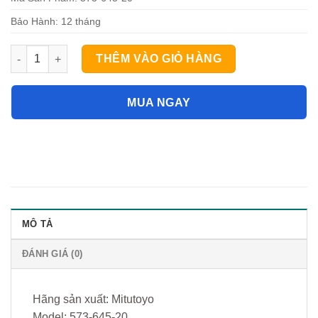
Bảo Hành: 12 tháng
Thước cặp điện tử đo trong Mitutoyo 573-645-20 (10.1-160/0.0
THÊM VÀO GIỎ HÀNG
MUA NGAY
MÔ TẢ
ĐÁNH GIÁ (0)
Hãng sản xuất: Mitutoyo
Model: 573-645-20