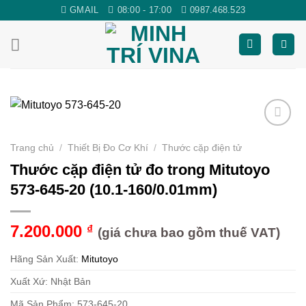
Skip
GMAIL
08:00 - 17:00
0987.468.523
to
content
Yêu
Trang chủ
/
Thiết Bị Đo Cơ Khí
/
Thước cặp điện tử
thích
Thước cặp điện tử đo trong Mitutoyo
573-645-20 (10.1-160/0.01mm)
7.200.000
₫
(giá chưa bao gồm thuế VAT)
Hãng Sản Xuất:
Mitutoyo
Xuất Xứ: Nhật Bản
Mã Sản Phẩm: 573-645-20