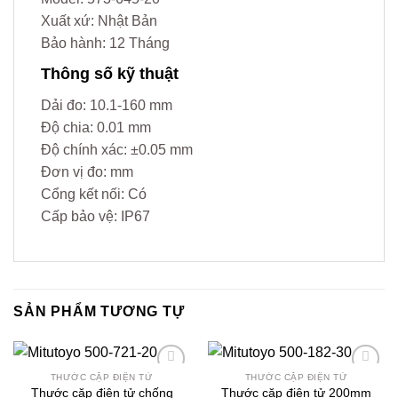
Xuất xứ: Nhật Bản
Bảo hành: 12 Tháng
Thông số kỹ thuật
Dải đo: 10.1-160 mm
Độ chia: 0.01 mm
Độ chính xác: ±0.05 mm
Đơn vị đo: mm
Cổng kết nối: Có
Cấp bảo vệ: IP67
SẢN PHẨM TƯƠNG TỰ
THƯỚC CẶP ĐIỆN TỬ
THƯỚC CẶP ĐIỆN TỬ
Yêu
Yêu
Thước cặp điện tử chống
Thước cặp điện tử 200mm
thích
thích