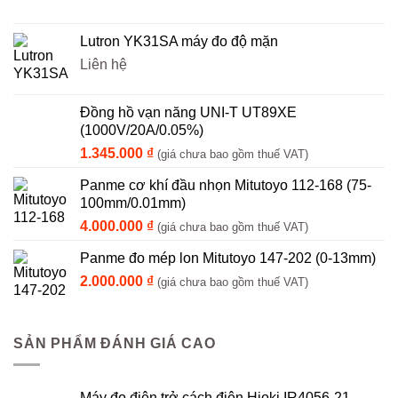
Lutron YK31SA máy đo độ mặn
Liên hệ
Đồng hồ vạn năng UNI-T UT89XE
(1000V/20A/0.05%)
1.345.000
₫
(giá chưa bao gồm thuế VAT)
Panme cơ khí đầu nhọn Mitutoyo 112-168 (75-
100mm/0.01mm)
4.000.000
₫
(giá chưa bao gồm thuế VAT)
Panme đo mép lon Mitutoyo 147-202 (0-13mm)
2.000.000
₫
(giá chưa bao gồm thuế VAT)
SẢN PHẨM ĐÁNH GIÁ CAO
Máy đo điện trở cách điện Hioki IR4056-21