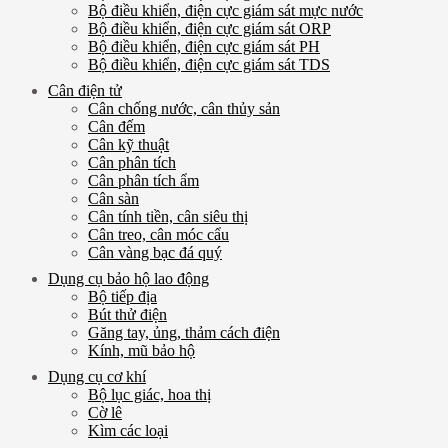
Bộ điều khiển, điện cực giám sát mực nước
Bộ điều khiển, điện cực giám sát ORP
Bộ điều khiển, điện cực giám sát PH
Bộ điều khiển, điện cực giám sát TDS
Cân điện tử
Cân chống nước, cân thủy sản
Cân đếm
Cân kỹ thuật
Cân phân tích
Cân phân tích ẩm
Cân sàn
Cân tính tiền, cân siêu thị
Cân treo, cân móc cẩu
Cân vàng bạc đá quý
Dụng cụ bảo hộ lao động
Bộ tiếp địa
Bút thử điện
Găng tay, ủng, thảm cách điện
Kính, mũ bảo hộ
Dụng cụ cơ khí
Bộ lục giác, hoa thị
Cờ lê
Kìm các loại