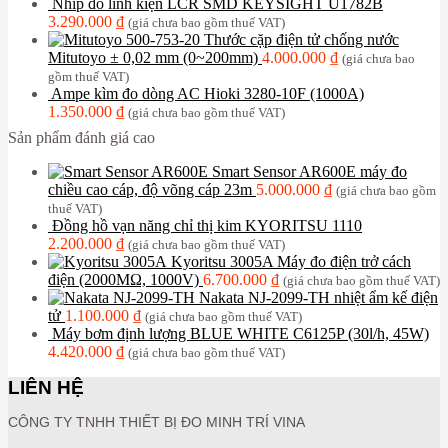
Nhíp đo linh kiện LCR SMD KEYSIGHT U1782B
3.290.000
₫
(giá chưa bao gồm thuế VAT)
Thước cặp điện tử chống nước
Mitutoyo ± 0,02 mm (0~200mm)
4.000.000
₫
(giá chưa bao
gồm thuế VAT)
Ampe kìm đo dòng AC Hioki 3280-10F (1000A)
1.350.000
₫
(giá chưa bao gồm thuế VAT)
Sản phẩm đánh giá cao
Smart Sensor AR600E máy đo
chiều cao cáp, độ võng cáp 23m
5.000.000
₫
(giá chưa bao gồm
thuế VAT)
Đồng hồ vạn năng chỉ thị kim KYORITSU 1110
2.200.000
₫
(giá chưa bao gồm thuế VAT)
Kyoritsu 3005A Máy đo điện trở cách
điện (2000MΩ, 1000V)
6.700.000
₫
(giá chưa bao gồm thuế VAT)
Nakata NJ-2099-TH nhiệt ẩm kế điện
tử
1.100.000
₫
(giá chưa bao gồm thuế VAT)
Máy bơm định lượng BLUE WHITE C6125P (30l/h, 45W)
4.420.000
₫
(giá chưa bao gồm thuế VAT)
LIÊN HỆ
CÔNG TY TNHH THIẾT BỊ ĐO MINH TRÍ VINA