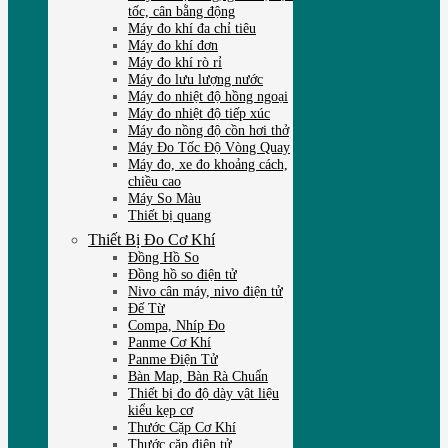
tốc, cân bằng động
Máy đo khí đa chỉ tiêu
Máy đo khí đơn
Máy đo khí rò rỉ
Máy đo lưu lượng nước
Máy đo nhiệt độ hồng ngoại
Máy đo nhiệt độ tiếp xúc
Máy đo nồng độ cồn hơi thở
Máy Đo Tốc Độ Vòng Quay
Máy đo, xe đo khoảng cách,
chiều cao
Máy So Màu
Thiết bị quang
Thiết Bị Đo Cơ Khí
Đồng Hồ So
Đồng hồ so điện tử
Nivo cân máy, nivo điện tử
Đế Từ
Compa, Nhíp Đo
Panme Cơ Khí
Panme Điện Tử
Bàn Map, Bàn Rà Chuẩn
Thiết bị đo độ dày vật liệu
kiểu kẹp cơ
Thước Cặp Cơ Khí
Thước cặp điện tử