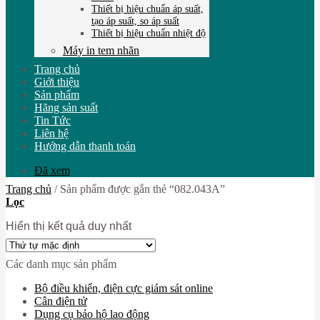
Thiết bị hiệu chuẩn áp suất,
tạo áp suất, so áp suất
Thiết bị hiệu chuẩn nhiệt độ
Máy in tem nhãn
Trang chủ
Giới thiệu
Sản phẩm
Hãng sản suất
Tin Tức
Liên hệ
Hướng dẫn thanh toán
Đã xem
Trang chủ
/
Sản phẩm được gắn thẻ “082.043A”
Lọc
Hiển thị kết quả duy nhất
Các danh mục sản phẩm
Bộ điều khiển, điện cực giám sát online
Cân điện tử
Dụng cụ bảo hộ lao động