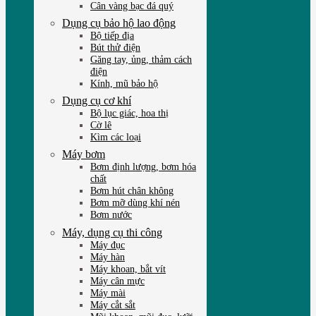
Cân vàng bạc đá quý
Dụng cụ bảo hộ lao động
Bộ tiếp địa
Bút thử điện
Găng tay, ủng, thảm cách
điện
Kính, mũ bảo hộ
Dụng cụ cơ khí
Bộ lục giác, hoa thị
Cờ lê
Kìm các loại
Máy bơm
Bơm định lượng, bơm hóa
chất
Bơm hút chân không
Bơm mỡ dùng khí nén
Bơm nước
Máy, dụng cụ thi công
Máy đục
Máy hàn
Máy khoan, bắt vít
Máy cân mực
Máy mài
Máy cắt sắt