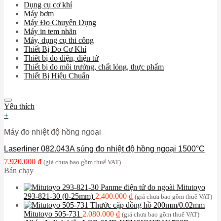
Dụng cụ cơ khí
Máy bơm
Máy Đo Chuyên Dụng
Máy in tem nhãn
Máy, dụng cụ thi công
Thiết Bị Đo Cơ Khí
Thiêt bị đo điện, điện tử
Thiết bị đo môi trường, chất lỏng, thực phẩm
Thiết Bị Hiệu Chuẩn
Yêu thích
+
Máy đo nhiệt độ hồng ngoại
Laserliner 082.043A súng đo nhiệt độ hồng ngoại 1500°C
7.920.000
₫
(giá chưa bao gồm thuế VAT)
Bán chạy
Panme điện tử đo ngoài Mitutoyo
293-821-30 (0-25mm)
2.400.000
₫
(giá chưa bao gồm thuế VAT)
Thước cặp đồng hồ 200mm/0.02mm
Mitutoyo 505-731
2.080.000
₫
(giá chưa bao gồm thuế VAT)