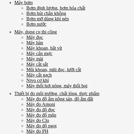
Máy bơm
Bơm định lượng, bơm hóa chất
Bơm hút chân không
Bơm mỡ dùng khí nén
Bơm nước
Máy, dụng cụ thi công
Máy đục
Máy hàn
Máy khoan, bắt vít
Máy cân mực
Máy mài
Máy cắt sắt
Mũi khoan, mũi đục, lưỡi cắt
Máy cắt gạch
Nivo cơ khí
Máy thổi hơi nóng, máy thổi bụi
Thiết bị đo môi trường, chất lỏng, thực phẩm
Máy đo độ ẩm nông sản, độ ẩm đất
Máy đo Amoni
Máy đo độ đục
Máy đo độ mặn
Máy đo Clo
Máy đo độ ngọt
Máy đo PH