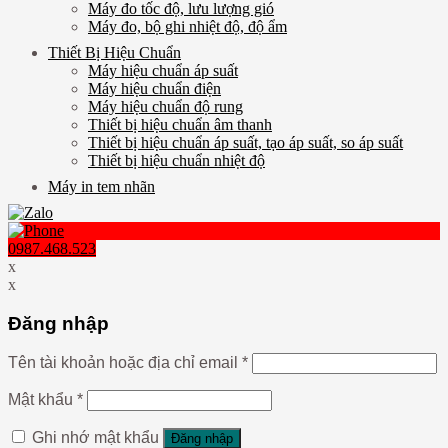
Máy đo tốc độ, lưu lượng gió
Máy đo, bộ ghi nhiệt độ, độ ẩm
Thiết Bị Hiệu Chuẩn
Máy hiệu chuẩn áp suất
Máy hiệu chuẩn điện
Máy hiệu chuẩn độ rung
Thiết bị hiệu chuẩn âm thanh
Thiết bị hiệu chuẩn áp suất, tạo áp suất, so áp suất
Thiết bị hiệu chuẩn nhiệt độ
Máy in tem nhãn
0987.468.523
x
x
Đăng nhập
Tên tài khoản hoặc địa chỉ email
*
Mật khẩu
*
Ghi nhớ mật khẩu
Đăng nhập