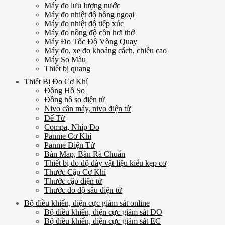
Máy đo lưu lượng nước
Máy đo nhiệt độ hồng ngoại
Máy đo nhiệt độ tiếp xúc
Máy đo nồng độ cồn hơi thở
Máy Đo Tốc Độ Vòng Quay
Máy đo, xe đo khoảng cách, chiều cao
Máy So Màu
Thiết bị quang
Thiết Bị Đo Cơ Khí
Đồng Hồ So
Đồng hồ so điện tử
Nivo cân máy, nivo điện tử
Đế Từ
Compa, Nhíp Đo
Panme Cơ Khí
Panme Điện Tử
Bàn Map, Bàn Rà Chuẩn
Thiết bị đo độ dày vật liệu kiểu kẹp cơ
Thước Cặp Cơ Khí
Thước cặp điện tử
Thước đo độ sâu điện tử
Bộ điều khiển, điện cực giám sát online
Bộ điều khiển, điện cực giám sát DO
Bộ điều khiển, điện cực giám sát EC