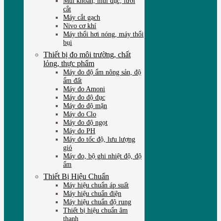
Mũi khoan, mũi đục, lưỡi
cắt
Máy cắt gạch
Nivo cơ khí
Máy thổi hơi nóng, máy thổi
bụi
Thiết bị đo môi trường, chất
lỏng, thực phẩm
Máy đo độ ẩm nông sản, độ
ẩm đất
Máy đo Amoni
Máy đo độ đục
Máy đo độ mặn
Máy đo Clo
Máy đo độ ngọt
Máy đo PH
Máy đo tốc độ, lưu lượng
gió
Máy đo, bộ ghi nhiệt độ, độ
ẩm
Thiết Bị Hiệu Chuẩn
Máy hiệu chuẩn áp suất
Máy hiệu chuẩn điện
Máy hiệu chuẩn độ rung
Thiết bị hiệu chuẩn âm
thanh