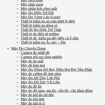
Máy hiện sóng
Máy phát xung
Máy phân tích công suất
Máy Đo Điện Trở Đất
Máy Đo Vòng Lặp (Loop)
Thiết bị kiểm tra an toàn thiết bị điện
Thiết bị kiểm tra dòng rò
Thiết Bị Đo Điện Trở Thấp
Thiết bị đo điện từ trường
Thiết bị dò, kiểm tra dây điện và ổ cắm
Thiết bị kiểm tra Ắc quy – Pin
Máy Đo Chuyên Dụng
Camera đo nhiêt độ
Camera nội soi công nghiệp
Máy đo áp suất
Máy dò kim loại
Máy Đo Nồng Độ Bụi, Đếm Hạt Bụi Tiều Phân
Máy đo cường độ ánh sáng
Máy Đo Độ Dày Lớp Phủ
Máy Đo Độ Dày Vật Liệu
Máy đo độ ồn
Máy đo độ rung, gia tốc, vận tốc, cân bằng động
Máy đo khí đa chỉ tiêu
Máy đo khí đơn
Máy đo khí rò rỉ