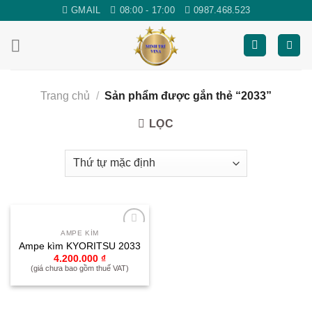
Skip
GMAIL
08:00 - 17:00
0987.468.523
to
content
Trang chủ
/
Sản phẩm được gắn thẻ “2033”
LỌC
AMPE KÌM
Yêu
Ampe kìm KYORITSU 2033
thích
4.200.000
₫
(giá chưa bao gồm thuế VAT)