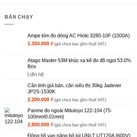
BÁN CHẠY
Ampe kìm đo dòng AC Hioki 3280-10F (1000A)
1.350.000
₫
(giá chưa bao gồm thuế VAT)
Atago Master-53M khúc xạ kế đo độ ngọt 53.0%
Brix
Liên hệ
Cân tính giá bán, cân siêu thị 30kg Jadever
JP2S-1530K
2.200.000
₫
(giá chưa bao gồm thuế VAT)
Panme đo ngoài Mitutoyo 122-104 (75-
100mm/0.01mm)
2.800.000
₫
(giá chưa bao gồm thuế VAT)
Đồng hồ vạn năng bỏ túi UNI-T UT120A (600V)