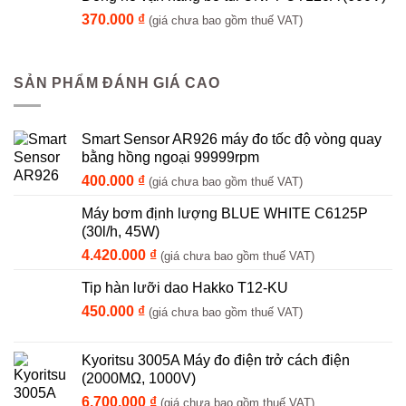
370.000
₫
(giá chưa bao gồm thuế VAT)
SẢN PHẨM ĐÁNH GIÁ CAO
Smart Sensor AR926 máy đo tốc độ vòng quay
bằng hồng ngoại 99999rpm
400.000
₫
(giá chưa bao gồm thuế VAT)
Máy bơm định lượng BLUE WHITE C6125P
(30l/h, 45W)
4.420.000
₫
(giá chưa bao gồm thuế VAT)
Tip hàn lưỡi dao Hakko T12-KU
450.000
₫
(giá chưa bao gồm thuế VAT)
Kyoritsu 3005A Máy đo điện trở cách điện
(2000MΩ, 1000V)
6.700.000
₫
(giá chưa bao gồm thuế VAT)