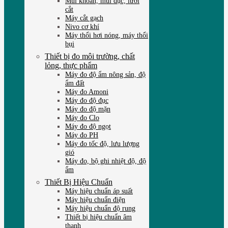
Mũi khoan, mũi đục, lưỡi
cắt
Máy cắt gạch
Nivo cơ khí
Máy thổi hơi nóng, máy thổi
bụi
Thiết bị đo môi trường, chất
lỏng, thực phẩm
Máy đo độ ẩm nông sản, độ
ẩm đất
Máy đo Amoni
Máy đo độ đục
Máy đo độ mặn
Máy đo Clo
Máy đo độ ngọt
Máy đo PH
Máy đo tốc độ, lưu lượng
gió
Máy đo, bộ ghi nhiệt độ, độ
ẩm
Thiết Bị Hiệu Chuẩn
Máy hiệu chuẩn áp suất
Máy hiệu chuẩn điện
Máy hiệu chuẩn độ rung
Thiết bị hiệu chuẩn âm
thanh