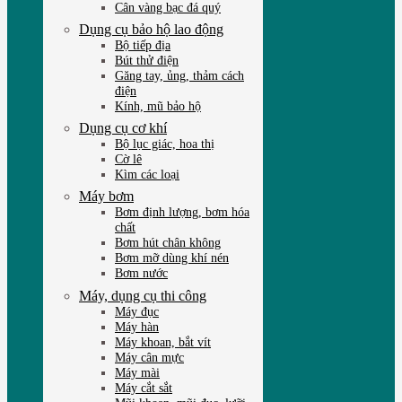
Cân vàng bạc đá quý
Dụng cụ bảo hộ lao động
Bộ tiếp địa
Bút thử điện
Găng tay, ủng, thảm cách
điện
Kính, mũ bảo hộ
Dụng cụ cơ khí
Bộ lục giác, hoa thị
Cờ lê
Kìm các loại
Máy bơm
Bơm định lượng, bơm hóa
chất
Bơm hút chân không
Bơm mỡ dùng khí nén
Bơm nước
Máy, dụng cụ thi công
Máy đục
Máy hàn
Máy khoan, bắt vít
Máy cân mực
Máy mài
Máy cắt sắt