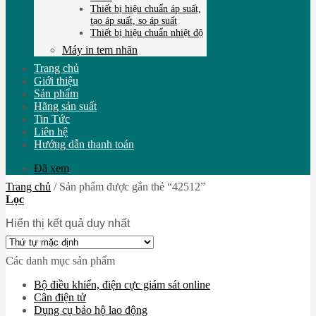
Thiết bị hiệu chuẩn áp suất,
tạo áp suất, so áp suất
Thiết bị hiệu chuẩn nhiệt độ
Máy in tem nhãn
Trang chủ
Giới thiệu
Sản phẩm
Hãng sản suất
Tin Tức
Liên hệ
Hướng dẫn thanh toán
Đã xem
Trang chủ
/
Sản phẩm được gắn thẻ “42512”
Lọc
Hiển thị kết quả duy nhất
Các danh mục sản phẩm
Bộ điều khiển, điện cực giám sát online
Cân điện tử
Dụng cụ bảo hộ lao động