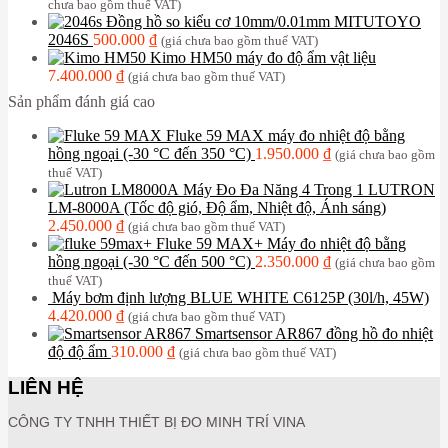
chưa bao gồm thuế VAT)
Đồng hồ so kiểu cơ 10mm/0.01mm MITUTOYO
2046S
500.000
₫
(giá chưa bao gồm thuế VAT)
Kimo HM50 máy đo độ ẩm vật liệu
7.400.000
₫
(giá chưa bao gồm thuế VAT)
Sản phẩm đánh giá cao
Fluke 59 MAX máy đo nhiệt độ bằng
hồng ngoại (-30 °C đến 350 °C)
1.950.000
₫
(giá chưa bao gồm
thuế VAT)
Máy Đo Đa Năng 4 Trong 1 LUTRON
LM-8000A (Tốc độ gió, Độ ẩm, Nhiệt độ, Ánh sáng)
2.450.000
₫
(giá chưa bao gồm thuế VAT)
Fluke 59 MAX+ Máy đo nhiệt độ bằng
hồng ngoại (-30 °C đến 500 °C)
2.350.000
₫
(giá chưa bao gồm
thuế VAT)
Máy bơm định lượng BLUE WHITE C6125P (30l/h, 45W)
4.420.000
₫
(giá chưa bao gồm thuế VAT)
Smartsensor AR867 đồng hồ đo nhiệt
độ độ ẩm
310.000
₫
(giá chưa bao gồm thuế VAT)
LIÊN HỆ
CÔNG TY TNHH THIẾT BỊ ĐO MINH TRÍ VINA