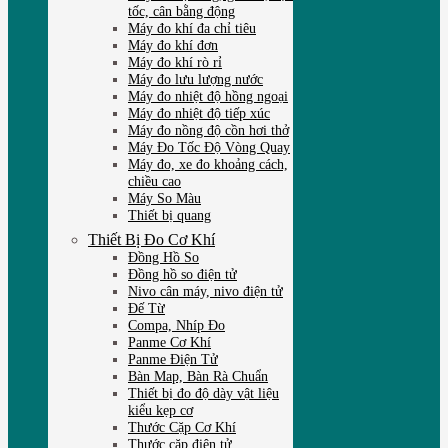
tốc, cân bằng động
Máy đo khí đa chỉ tiêu
Máy đo khí đơn
Máy đo khí rò rỉ
Máy đo lưu lượng nước
Máy đo nhiệt độ hồng ngoại
Máy đo nhiệt độ tiếp xúc
Máy đo nồng độ cồn hơi thở
Máy Đo Tốc Độ Vòng Quay
Máy đo, xe đo khoảng cách,
chiều cao
Máy So Màu
Thiết bị quang
Thiết Bị Đo Cơ Khí
Đồng Hồ So
Đồng hồ so điện tử
Nivo cân máy, nivo điện tử
Đế Từ
Compa, Nhíp Đo
Panme Cơ Khí
Panme Điện Tử
Bàn Map, Bàn Rà Chuẩn
Thiết bị đo độ dày vật liệu
kiểu kẹp cơ
Thước Cặp Cơ Khí
Thước cặp điện tử