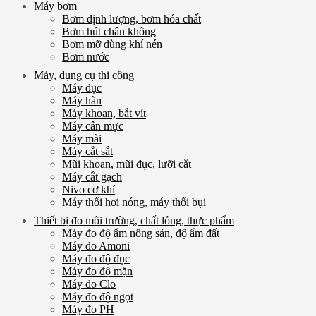
Máy bơm
Bơm định lượng, bơm hóa chất
Bơm hút chân không
Bơm mỡ dùng khí nén
Bơm nước
Máy, dụng cụ thi công
Máy đục
Máy hàn
Máy khoan, bắt vít
Máy cân mực
Máy mài
Máy cắt sắt
Mũi khoan, mũi đục, lưỡi cắt
Máy cắt gạch
Nivo cơ khí
Máy thổi hơi nóng, máy thổi bụi
Thiết bị đo môi trường, chất lỏng, thực phẩm
Máy đo độ ẩm nông sản, độ ẩm đất
Máy đo Amoni
Máy đo độ đục
Máy đo độ mặn
Máy đo Clo
Máy đo độ ngọt
Máy đo PH