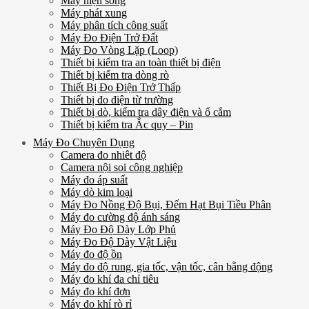
Máy hiện sóng
Máy phát xung
Máy phân tích công suất
Máy Đo Điện Trở Đất
Máy Đo Vòng Lặp (Loop)
Thiết bị kiểm tra an toàn thiết bị điện
Thiết bị kiểm tra dòng rò
Thiết Bị Đo Điện Trở Thấp
Thiết bị đo điện từ trường
Thiết bị dò, kiểm tra dây điện và ổ cắm
Thiết bị kiểm tra Ắc quy – Pin
Máy Đo Chuyên Dụng
Camera đo nhiêt độ
Camera nội soi công nghiệp
Máy đo áp suất
Máy dò kim loại
Máy Đo Nồng Độ Bụi, Đếm Hạt Bụi Tiều Phân
Máy đo cường độ ánh sáng
Máy Đo Độ Dày Lớp Phủ
Máy Đo Độ Dày Vật Liệu
Máy đo độ ồn
Máy đo độ rung, gia tốc, vận tốc, cân bằng động
Máy đo khí đa chỉ tiêu
Máy đo khí đơn
Máy đo khí rò rỉ