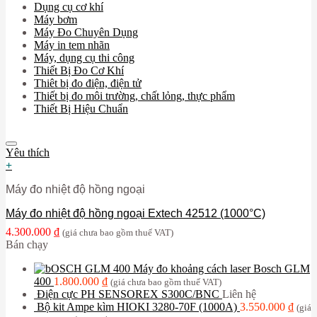
Dụng cụ cơ khí
Máy bơm
Máy Đo Chuyên Dụng
Máy in tem nhãn
Máy, dụng cụ thi công
Thiết Bị Đo Cơ Khí
Thiêt bị đo điện, điện tử
Thiết bị đo môi trường, chất lỏng, thực phẩm
Thiết Bị Hiệu Chuẩn
Yêu thích
+
Máy đo nhiệt độ hồng ngoại
Máy đo nhiệt độ hồng ngoại Extech 42512 (1000°C)
4.300.000
₫
(giá chưa bao gồm thuế VAT)
Bán chạy
Máy đo khoảng cách laser Bosch GLM
400
1.800.000
₫
(giá chưa bao gồm thuế VAT)
Điện cực PH SENSOREX S300C/BNC
Liên hệ
Bộ kit Ampe kìm HIOKI 3280-70F (1000A)
3.550.000
₫
(giá