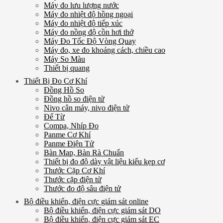
Máy đo lưu lượng nước
Máy đo nhiệt độ hồng ngoại
Máy đo nhiệt độ tiếp xúc
Máy đo nồng độ cồn hơi thở
Máy Đo Tốc Độ Vòng Quay
Máy đo, xe đo khoảng cách, chiều cao
Máy So Màu
Thiết bị quang
Thiết Bị Đo Cơ Khí
Đồng Hồ So
Đồng hồ so điện tử
Nivo cân máy, nivo điện tử
Đế Từ
Compa, Nhíp Đo
Panme Cơ Khí
Panme Điện Tử
Bàn Map, Bàn Rà Chuẩn
Thiết bị đo độ dày vật liệu kiểu kẹp cơ
Thước Cặp Cơ Khí
Thước cặp điện tử
Thước đo độ sâu điện tử
Bộ điều khiển, điện cực giám sát online
Bộ điều khiển, điện cực giám sát DO
Bộ điều khiển, điện cực giám sát EC