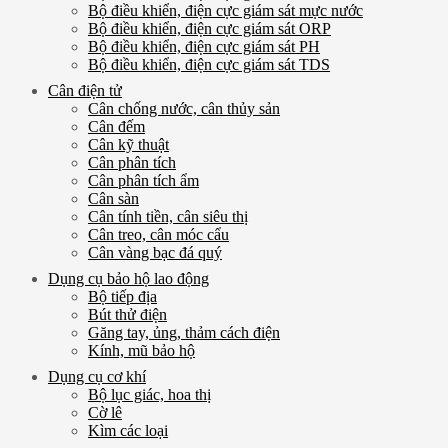
Bộ điều khiển, điện cực giám sát mực nước
Bộ điều khiển, điện cực giám sát ORP
Bộ điều khiển, điện cực giám sát PH
Bộ điều khiển, điện cực giám sát TDS
Cân điện tử
Cân chống nước, cân thủy sản
Cân đếm
Cân kỹ thuật
Cân phân tích
Cân phân tích ẩm
Cân sàn
Cân tính tiền, cân siêu thị
Cân treo, cân móc cẩu
Cân vàng bạc đá quý
Dụng cụ bảo hộ lao động
Bộ tiếp địa
Bút thử điện
Găng tay, ủng, thảm cách điện
Kính, mũ bảo hộ
Dụng cụ cơ khí
Bộ lục giác, hoa thị
Cờ lê
Kìm các loại