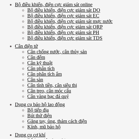
Bộ điều khiển, điện cực giám sát online
Bộ điều khiển, điện cực giám sát DO
Bộ điều khiển, điện cực giám sát EC
Bộ điều khiển, điện cực giám sát mực nước
Bộ điều khiển, điện cực giám sát ORP
Bộ điều khiển, điện cực giám sát PH
Bộ điều khiển, điện cực giám sát TDS
Cân điện tử
Cân chống nước, cân thủy sản
Cân đếm
Cân kỹ thuật
Cân phân tích
Cân phân tích ẩm
Cân sàn
Cân tính tiền, cân siêu thị
Cân treo, cân móc cẩu
Cân vàng bạc đá quý
Dụng cụ bảo hộ lao động
Bộ tiếp địa
Bút thử điện
Găng tay, ủng, thảm cách điện
Kính, mũ bảo hộ
Dụng cụ cơ khí