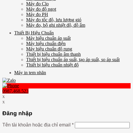
Máy đo Clo
Máy đo độ ngọt
Máy đo PH
Máy đo tốc độ, lưu lượng gió
Máy đo, bộ ghi nhiệt độ, độ ẩm
Thiết Bị Hiệu Chuẩn
Máy hiệu chuẩn áp suất
Máy hiệu chuẩn điện
Máy hiệu chuẩn độ rung
Thiết bị hiệu chuẩn âm thanh
Thiết bị hiệu chuẩn áp suất, tạo áp suất, so áp suất
Thiết bị hiệu chuẩn nhiệt độ
Máy in tem nhãn
0987.468.523
x
x
Đăng nhập
Tên tài khoản hoặc địa chỉ email
*