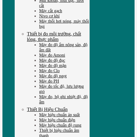
Mũi khoan, mũi đục, lưỡi
cắt
Máy cắt gạch
Nivo cơ khí
Máy thổi hơi nóng, máy thổi
bụi
Thiết bị đo môi trường, chất
lỏng, thực phẩm
Máy đo độ ẩm nông sản, độ
ẩm đất
Máy đo Amoni
Máy đo độ đục
Máy đo độ mặn
Máy đo Clo
Máy đo độ ngọt
Máy đo PH
Máy đo tốc độ, lưu lượng
gió
Máy đo, bộ ghi nhiệt độ, độ
ẩm
Thiết Bị Hiệu Chuẩn
Máy hiệu chuẩn áp suất
Máy hiệu chuẩn điện
Máy hiệu chuẩn độ rung
Thiết bị hiệu chuẩn âm
thanh