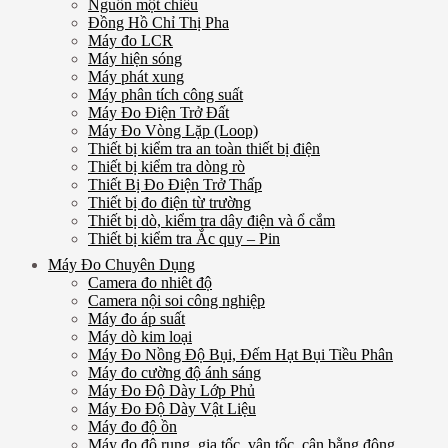
Nguồn một chiều
Đồng Hồ Chỉ Thị Pha
Máy đo LCR
Máy hiện sóng
Máy phát xung
Máy phân tích công suất
Máy Đo Điện Trở Đất
Máy Đo Vòng Lặp (Loop)
Thiết bị kiểm tra an toàn thiết bị điện
Thiết bị kiểm tra dòng rò
Thiết Bị Đo Điện Trở Thấp
Thiết bị đo điện từ trường
Thiết bị dò, kiểm tra dây điện và ổ cắm
Thiết bị kiểm tra Ắc quy – Pin
Máy Đo Chuyên Dụng
Camera đo nhiêt độ
Camera nội soi công nghiệp
Máy đo áp suất
Máy dò kim loại
Máy Đo Nồng Độ Bụi, Đếm Hạt Bụi Tiều Phân
Máy đo cường độ ánh sáng
Máy Đo Độ Dày Lớp Phủ
Máy Đo Độ Dày Vật Liệu
Máy đo độ ồn
Máy đo độ rung, gia tốc, vận tốc, cân bằng động