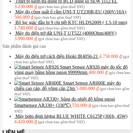
Thiết bị kiểm tra dòng rò RCD dạng số SEW 1112 EL
3.230.000
₫
(giá chưa bao gồm thuế VAT)
Máy đo công suất ổ cắm UNI-T UT230B-EU (260V/16A)
500.000
₫
(giá chưa bao gồm thuế VAT)
Bộ lục giác đầu bi 9 chi tiết KTC HLDS2009 ( 1.5-10 mm)
1.740.000
₫
(giá chưa bao gồm thuế VAT)
Máy đo điện trở đất UNI-T UT522 (4000Ohm/400V)
3.990.000
₫
(giá chưa bao gồm thuế VAT)
Sản phẩm đánh giá cao
Máy đo điện trở cách điện Hioki IR4056-21
4.750.000
₫
(giá
chưa bao gồm thuế VAT)
Smart Sensor AR926 máy đo tốc độ
vòng quay bằng hồng ngoại 99999rpm
400.000
₫
(giá chưa bao
gồm thuế VAT)
Smart Sensor AR600E máy đo
chiều cao cáp, độ võng cáp 23m
5.000.000
₫
(giá chưa bao gồm
thuế VAT)
Súng đo nhiệt độ hồng ngoại
Smartsensor AR330+ (330℃)
550.000
₫
(giá chưa bao gồm thuế
VAT)
Máy bơm định lượng BLUE WHITE C6125P (30l/h, 45W)
4.420.000
₫
(giá chưa bao gồm thuế VAT)
LIÊN HỆ