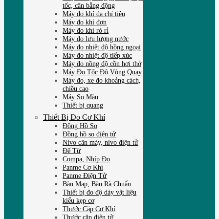
tốc, cân bằng động
Máy đo khí đa chỉ tiêu
Máy đo khí đơn
Máy đo khí rò rỉ
Máy đo lưu lượng nước
Máy đo nhiệt độ hồng ngoại
Máy đo nhiệt độ tiếp xúc
Máy đo nồng độ cồn hơi thở
Máy Đo Tốc Độ Vòng Quay
Máy đo, xe đo khoảng cách,
chiều cao
Máy So Màu
Thiết bị quang
Thiết Bị Đo Cơ Khí
Đồng Hồ So
Đồng hồ so điện tử
Nivo cân máy, nivo điện tử
Đế Từ
Compa, Nhíp Đo
Panme Cơ Khí
Panme Điện Tử
Bàn Map, Bàn Rà Chuẩn
Thiết bị đo độ dày vật liệu
kiểu kẹp cơ
Thước Cặp Cơ Khí
Thước cặp điện tử