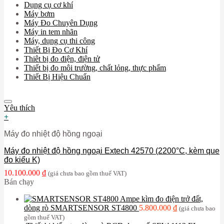
Dụng cụ cơ khí
Máy bơm
Máy Đo Chuyên Dụng
Máy in tem nhãn
Máy, dụng cụ thi công
Thiết Bị Đo Cơ Khí
Thiêt bị đo điện, điện tử
Thiết bị đo môi trường, chất lỏng, thực phẩm
Thiết Bị Hiệu Chuẩn
Yêu thích
+
Máy đo nhiệt độ hồng ngoại
Máy đo nhiệt độ hồng ngoại Extech 42570 (2200°C, kèm que
đo kiểu K)
10.100.000
₫
(giá chưa bao gồm thuế VAT)
Bán chạy
Ampe kìm đo điện trở đất,
dòng rò SMARTSENSOR ST4800
5.800.000
₫
(giá chưa bao
gồm thuế VAT)