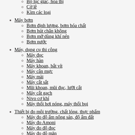
Bộ lục giác, hoa thị
Cờ lê
Kìm các loại
Máy bơm
Bơm định lượng, bơm hóa chất
Bơm hút chân không
Bơm mỡ dùng khí nén
Bơm nước
Máy, dụng cụ thi công
Máy đục
Máy hàn
Máy khoan, bắt vít
Máy cân mực
Máy mài
Máy cắt sắt
Mũi khoan, mũi đục, lưỡi cắt
Máy cắt gạch
Nivo cơ khí
Máy thổi hơi nóng, máy thổi bụi
Thiết bị đo môi trường, chất lỏng, thực phẩm
Máy đo độ ẩm nông sản, độ ẩm đất
Máy đo Amoni
Máy đo độ đục
Máy đo độ mặn