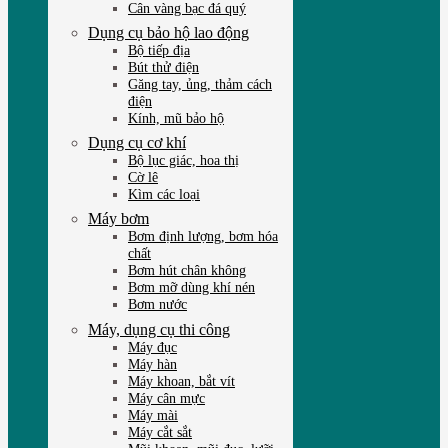
Cân vàng bạc đá quý
Dụng cụ bảo hộ lao động
Bộ tiếp địa
Bút thử điện
Găng tay, ủng, thảm cách
điện
Kính, mũ bảo hộ
Dụng cụ cơ khí
Bộ lục giác, hoa thị
Cờ lê
Kìm các loại
Máy bơm
Bơm định lượng, bơm hóa
chất
Bơm hút chân không
Bơm mỡ dùng khí nén
Bơm nước
Máy, dụng cụ thi công
Máy đục
Máy hàn
Máy khoan, bắt vít
Máy cân mực
Máy mài
Máy cắt sắt