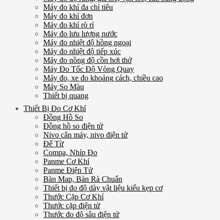
Máy đo khí đa chỉ tiêu
Máy đo khí đơn
Máy đo khí rò rỉ
Máy đo lưu lượng nước
Máy đo nhiệt độ hồng ngoại
Máy đo nhiệt độ tiếp xúc
Máy đo nồng độ cồn hơi thở
Máy Đo Tốc Độ Vòng Quay
Máy đo, xe đo khoảng cách, chiều cao
Máy So Màu
Thiết bị quang
Thiết Bị Đo Cơ Khí
Đồng Hồ So
Đồng hồ so điện tử
Nivo cân máy, nivo điện tử
Đế Từ
Compa, Nhíp Đo
Panme Cơ Khí
Panme Điện Tử
Bàn Map, Bàn Rà Chuẩn
Thiết bị đo độ dày vật liệu kiểu kẹp cơ
Thước Cặp Cơ Khí
Thước cặp điện tử
Thước đo độ sâu điện tử