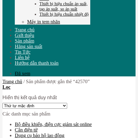
Thiết bị hiệu chuẩn áp suất,
tạo áp suất, so áp suất
Thiết bị hiệu chuẩn nhiệt độ
Máy in tem nhãn
Trang chủ
Giới thiệu
Sản phẩm
Hãng sản suất
Tin Tức
Liên hệ
Hướng dẫn thanh toán
Đã xem
Trang chủ
/
Sản phẩm được gắn thẻ “42570”
Lọc
Hiển thị kết quả duy nhất
Các danh mục sản phẩm
Bộ điều khiển, điện cực giám sát online
Cân điện tử
Dụng cụ bảo hộ lao động