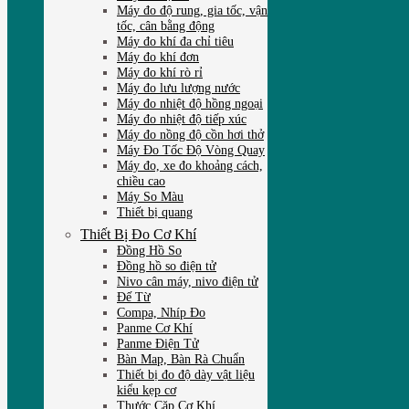
Máy đo độ rung, gia tốc, vận
tốc, cân bằng động
Máy đo khí đa chỉ tiêu
Máy đo khí đơn
Máy đo khí rò rỉ
Máy đo lưu lượng nước
Máy đo nhiệt độ hồng ngoại
Máy đo nhiệt độ tiếp xúc
Máy đo nồng độ cồn hơi thở
Máy Đo Tốc Độ Vòng Quay
Máy đo, xe đo khoảng cách,
chiều cao
Máy So Màu
Thiết bị quang
Thiết Bị Đo Cơ Khí
Đồng Hồ So
Đồng hồ so điện tử
Nivo cân máy, nivo điện tử
Đế Từ
Compa, Nhíp Đo
Panme Cơ Khí
Panme Điện Tử
Bàn Map, Bàn Rà Chuẩn
Thiết bị đo độ dày vật liệu
kiểu kẹp cơ
Thước Cặp Cơ Khí