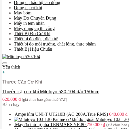
Dụng cụ bảo hộ lao động
Dụng cụ cơ khí
Máy bơm
Máy Đo Chuyên Dụng
Máy in tem nhãn
Máy, dụng cụ thi công
Thiết Bị Đo Cơ Khí
Thiêt bị đo điện, điện tử
Thiết bị đo môi trường, chất lỏng, thực phẩm
Thiết Bị Hiệu Chuẩn
Yêu thích
+
Thước Cặp Cơ Khí
Thước cặp cơ khí Mitutoyo 530-104 dài 150mm
620.000
₫
(giá chưa bao gồm thuế VAT)
Bán chạy
Ampe kìm UNI-T UT210B (AC 200A,True RMS)
640.000
₫
Panme cơ khí đo ngoài Mitutoyo 103-13
Máy đo thứ tự pha TENMARS YF-80
750.000
₫
(giá chưa bao