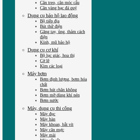
Cân treo, cân móc cẩu
Cân vàng bạc đá quý
Dụng cụ bảo hộ lao động
Bộ tiếp địa
Bút thử điện
Găng tay, ủng, thảm cách
điện
Kính, mũ bảo hộ
Dụng cụ cơ khí
Bộ lục giác, hoa thị
Cờ lê
Kìm các loại
Máy bơm
Bơm định lượng, bơm hóa
chất
Bơm hút chân không
Bơm mỡ dùng khí nén
Bơm nước
Máy, dụng cụ thi công
Máy đục
Máy hàn
Máy khoan, bắt vít
Máy cân mực
Máy mài