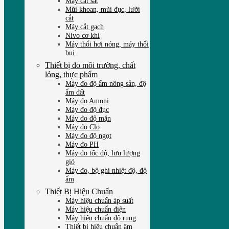
Máy cắt sắt
Mũi khoan, mũi đục, lưỡi
cắt
Máy cắt gạch
Nivo cơ khí
Máy thổi hơi nóng, máy thổi
bụi
Thiết bị đo môi trường, chất
lỏng, thực phẩm
Máy đo độ ẩm nông sản, độ
ẩm đất
Máy đo Amoni
Máy đo độ đục
Máy đo độ mặn
Máy đo Clo
Máy đo độ ngọt
Máy đo PH
Máy đo tốc độ, lưu lượng
gió
Máy đo, bộ ghi nhiệt độ, độ
ẩm
Thiết Bị Hiệu Chuẩn
Máy hiệu chuẩn áp suất
Máy hiệu chuẩn điện
Máy hiệu chuẩn độ rung
Thiết bị hiệu chuẩn âm