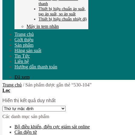
thanh
Thiết bị hiệu chuẩn áp suất,
tạo áp suất, so áp suất
Thiết bị hiệu chuẩn nhiệt độ
Máy in tem nhãn
Trang chủ
Giới thiệu
Sản phẩm
Hãng sản suất
Tin Tức
Liên hệ
Hướng dẫn thanh toán
Đã xem
Trang chủ
/
Sản phẩm được gắn thẻ “530-104”
Lọc
Hiển thị kết quả duy nhất
Các danh mục sản phẩm
Bộ điều khiển, điện cực giám sát online
Cân điện tử