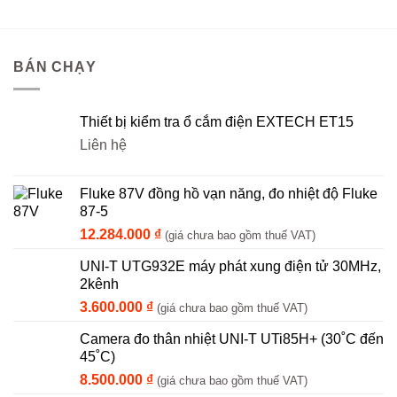
BÁN CHẠY
Thiết bị kiểm tra ổ cắm điện EXTECH ET15
Liên hệ
Fluke 87V đồng hồ vạn năng, đo nhiệt độ Fluke
87-5
12.284.000
₫
(giá chưa bao gồm thuế VAT)
UNI-T UTG932E máy phát xung điện tử 30MHz,
2kênh
3.600.000
₫
(giá chưa bao gồm thuế VAT)
Camera đo thân nhiệt UNI-T UTi85H+ (30˚C đến
45˚C)
8.500.000
₫
(giá chưa bao gồm thuế VAT)