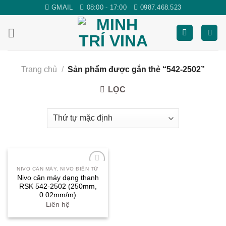
Skip
GMAIL
08:00 - 17:00
0987.468.523
to
content
Trang chủ
/
Sản phẩm được gắn thẻ “542-2502”
LỌC
NIVO CÂN MÁY, NIVO ĐIỆN TỬ
Yêu
Nivo cân máy dạng thanh
thích
RSK 542-2502 (250mm,
0.02mm/m)
Liên hệ