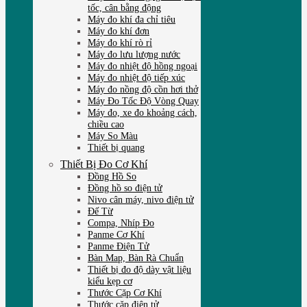
tốc, cân bằng động
Máy đo khí đa chỉ tiêu
Máy đo khí đơn
Máy đo khí rò rỉ
Máy đo lưu lượng nước
Máy đo nhiệt độ hồng ngoại
Máy đo nhiệt độ tiếp xúc
Máy đo nồng độ cồn hơi thở
Máy Đo Tốc Độ Vòng Quay
Máy đo, xe đo khoảng cách,
chiều cao
Máy So Màu
Thiết bị quang
Thiết Bị Đo Cơ Khí
Đồng Hồ So
Đồng hồ so điện tử
Nivo cân máy, nivo điện tử
Đế Từ
Compa, Nhíp Đo
Panme Cơ Khí
Panme Điện Tử
Bàn Map, Bàn Rà Chuẩn
Thiết bị đo độ dày vật liệu
kiểu kẹp cơ
Thước Cặp Cơ Khí
Thước cặp điện tử