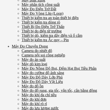
Máy phát xung
Máy phân tích công suất
Máy Đo Điện Trở Đất
Máy Đo Vòng Lặp (Loop)
Thiết bị kiểm tra an toàn thiết bị điện
Thiết bị kiểm tra dòng rò
Thiết Bị Đo Điện Trở Thấp
Thiết bị đo điện từ trường
Thiết bị dò, kiểm tra dây điện và ổ cắm
Thiết bị kiểm tra Ắc quy – Pin
Máy Đo Chuyên Dụng
Camera đo nhiêt độ
Camera nội soi công nghiệp
Máy đo áp suất
Máy dò kim loại
Máy Đo Nồng Độ Bụi, Đếm Hạt Bụi Tiều Phân
Máy đo cường độ ánh sáng
Máy Đo Độ Dày Lớp Phủ
Máy Đo Độ Dày Vật Liệu
Máy đo độ ồn
Máy đo độ rung, gia tốc, vận tốc, cân bằng động
Máy đo khí đa chỉ tiêu
Máy đo khí đơn
Máy đo khí rò rỉ
Máy đo lưu lượng nước