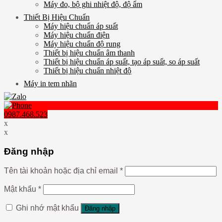
Máy đo, bộ ghi nhiệt độ, độ ẩm
Thiết Bị Hiệu Chuẩn
Máy hiệu chuẩn áp suất
Máy hiệu chuẩn điện
Máy hiệu chuẩn độ rung
Thiết bị hiệu chuẩn âm thanh
Thiết bị hiệu chuẩn áp suất, tạo áp suất, so áp suất
Thiết bị hiệu chuẩn nhiệt độ
Máy in tem nhãn
0987.468.523
x
x
Đăng nhập
Tên tài khoản hoặc địa chỉ email
*
Mật khẩu
*
Ghi nhớ mật khẩu
Đăng nhập