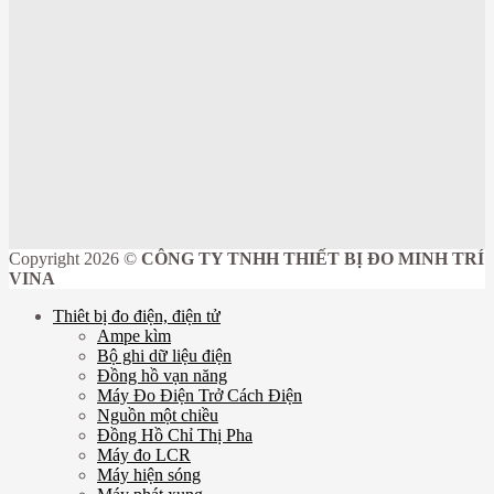
Copyright 2026 ©
CÔNG TY TNHH THIẾT BỊ ĐO MINH TRÍ
VINA
Thiêt bị đo điện, điện tử
Ampe kìm
Bộ ghi dữ liệu điện
Đồng hồ vạn năng
Máy Đo Điện Trở Cách Điện
Nguồn một chiều
Đồng Hồ Chỉ Thị Pha
Máy đo LCR
Máy hiện sóng