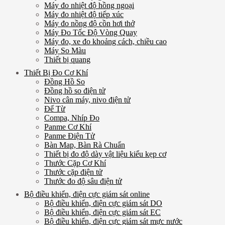
Máy đo nhiệt độ hồng ngoại
Máy đo nhiệt độ tiếp xúc
Máy đo nồng độ cồn hơi thở
Máy Đo Tốc Độ Vòng Quay
Máy đo, xe đo khoảng cách, chiều cao
Máy So Màu
Thiết bị quang
Thiết Bị Đo Cơ Khí
Đồng Hồ So
Đồng hồ so điện tử
Nivo cân máy, nivo điện tử
Đế Từ
Compa, Nhíp Đo
Panme Cơ Khí
Panme Điện Tử
Bàn Map, Bàn Rà Chuẩn
Thiết bị đo độ dày vật liệu kiểu kẹp cơ
Thước Cặp Cơ Khí
Thước cặp điện tử
Thước đo độ sâu điện tử
Bộ điều khiển, điện cực giám sát online
Bộ điều khiển, điện cực giám sát DO
Bộ điều khiển, điện cực giám sát EC
Bộ điều khiển, điện cực giám sát mực nước