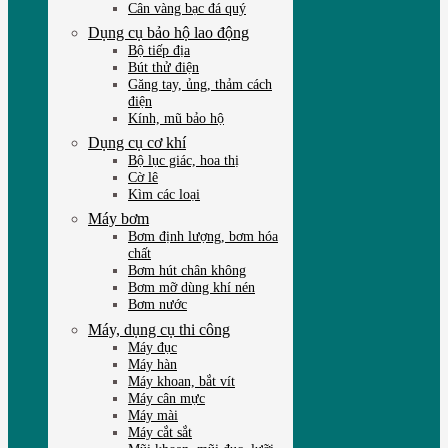
Cân vàng bạc đá quý
Dụng cụ bảo hộ lao động
Bộ tiếp địa
Bút thử điện
Găng tay, ủng, thảm cách
điện
Kính, mũ bảo hộ
Dụng cụ cơ khí
Bộ lục giác, hoa thị
Cờ lê
Kìm các loại
Máy bơm
Bơm định lượng, bơm hóa
chất
Bơm hút chân không
Bơm mỡ dùng khí nén
Bơm nước
Máy, dụng cụ thi công
Máy đục
Máy hàn
Máy khoan, bắt vít
Máy cân mực
Máy mài
Máy cắt sắt