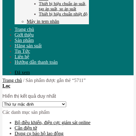
Thiết bị hiệu chuẩn áp suất,
tạo áp suất, so áp suất
Thiết bị hiệu chuẩn nhiệt độ
Máy in tem nhãn
Trang chủ
Giới thiệu
Sản phẩm
Hãng sản suất
Tin Tức
Liên hệ
Hướng dẫn thanh toán
Đã xem
Trang chủ
/
Sản phẩm được gắn thẻ “5711”
Lọc
Hiển thị kết quả duy nhất
Các danh mục sản phẩm
Bộ điều khiển, điện cực giám sát online
Cân điện tử
Dụng cụ bảo hộ lao động