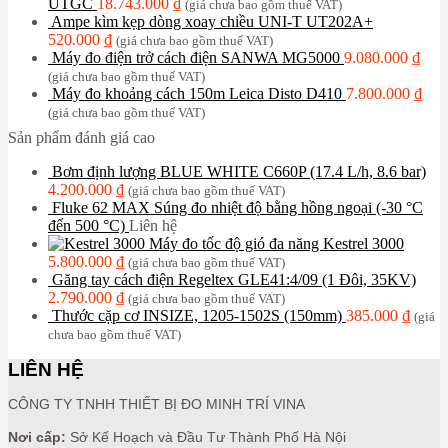
UTGC
18.743.000
₫
(giá chưa bao gồm thuế VAT)
Ampe kìm kẹp dòng xoay chiều UNI-T UT202A+
520.000
₫
(giá chưa bao gồm thuế VAT)
Máy đo điện trở cách điện SANWA MG5000
9.080.000
₫
(giá chưa bao gồm thuế VAT)
Máy đo khoảng cách 150m Leica Disto D410
7.800.000
₫
(giá chưa bao gồm thuế VAT)
Sản phẩm đánh giá cao
Bơm định lượng BLUE WHITE C660P (17.4 L/h, 8.6 bar)
4.200.000
₫
(giá chưa bao gồm thuế VAT)
Fluke 62 MAX Súng đo nhiệt độ bằng hồng ngoại (-30 °C
đến 500 °C)
Liên hệ
Máy đo tốc độ gió đa năng Kestrel 3000
5.800.000
₫
(giá chưa bao gồm thuế VAT)
Găng tay cách điện Regeltex GLE41:4/09 (1 Đôi, 35KV)
2.790.000
₫
(giá chưa bao gồm thuế VAT)
Thước cặp cơ INSIZE, 1205-1502S (150mm)
385.000
₫
(giá
chưa bao gồm thuế VAT)
LIÊN HỆ
CÔNG TY TNHH THIẾT BỊ ĐO MINH TRÍ VINA
Nơi cấp:
Sở Kế Hoạch và Đầu Tư Thành Phố Hà Nội