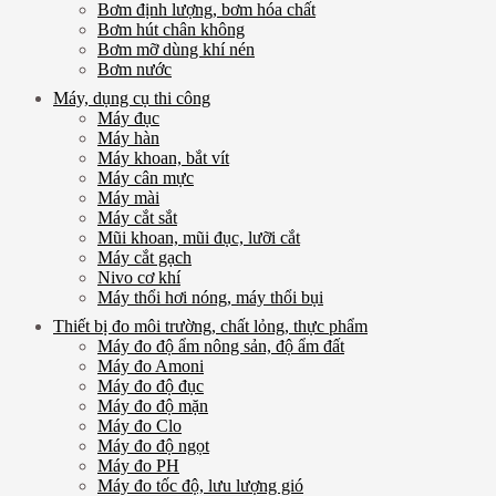
Bơm định lượng, bơm hóa chất
Bơm hút chân không
Bơm mỡ dùng khí nén
Bơm nước
Máy, dụng cụ thi công
Máy đục
Máy hàn
Máy khoan, bắt vít
Máy cân mực
Máy mài
Máy cắt sắt
Mũi khoan, mũi đục, lưỡi cắt
Máy cắt gạch
Nivo cơ khí
Máy thổi hơi nóng, máy thổi bụi
Thiết bị đo môi trường, chất lỏng, thực phẩm
Máy đo độ ẩm nông sản, độ ẩm đất
Máy đo Amoni
Máy đo độ đục
Máy đo độ mặn
Máy đo Clo
Máy đo độ ngọt
Máy đo PH
Máy đo tốc độ, lưu lượng gió