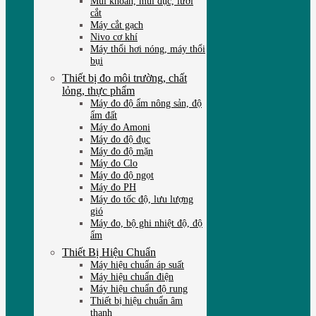
Mũi khoan, mũi đục, lưỡi
cắt
Máy cắt gạch
Nivo cơ khí
Máy thổi hơi nóng, máy thổi
bụi
Thiết bị đo môi trường, chất
lỏng, thực phẩm
Máy đo độ ẩm nông sản, độ
ẩm đất
Máy đo Amoni
Máy đo độ đục
Máy đo độ mặn
Máy đo Clo
Máy đo độ ngọt
Máy đo PH
Máy đo tốc độ, lưu lượng
gió
Máy đo, bộ ghi nhiệt độ, độ
ẩm
Thiết Bị Hiệu Chuẩn
Máy hiệu chuẩn áp suất
Máy hiệu chuẩn điện
Máy hiệu chuẩn độ rung
Thiết bị hiệu chuẩn âm
thanh