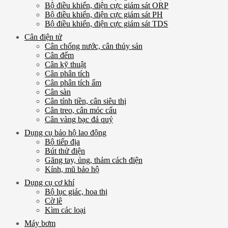
Bộ điều khiển, điện cực giám sát ORP
Bộ điều khiển, điện cực giám sát PH
Bộ điều khiển, điện cực giám sát TDS
Cân điện tử
Cân chống nước, cân thủy sản
Cân đếm
Cân kỹ thuật
Cân phân tích
Cân phân tích ẩm
Cân sàn
Cân tính tiền, cân siêu thị
Cân treo, cân móc cẩu
Cân vàng bạc đá quý
Dụng cụ bảo hộ lao động
Bộ tiếp địa
Bút thử điện
Găng tay, ủng, thảm cách điện
Kính, mũ bảo hộ
Dụng cụ cơ khí
Bộ lục giác, hoa thị
Cờ lê
Kìm các loại
Máy bơm