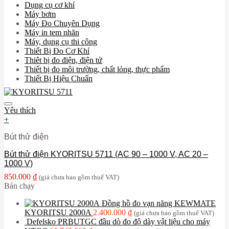
Dụng cụ cơ khí
Máy bơm
Máy Đo Chuyên Dụng
Máy in tem nhãn
Máy, dụng cụ thi công
Thiết Bị Đo Cơ Khí
Thiêt bị đo điện, điện tử
Thiết bị đo môi trường, chất lỏng, thực phẩm
Thiết Bị Hiệu Chuẩn
Yêu thích
+
Bút thử điện
Bút thử điện KYORITSU 5711 (AC 90 – 1000 V, AC 20 –
1000 V)
850.000
₫
(giá chưa bao gồm thuế VAT)
Bán chạy
Đồng hồ đo vạn năng KEWMATE
KYORITSU 2000A
2.400.000
₫
(giá chưa bao gồm thuế VAT)
Defelsko PRBUTGC đầu dò đo độ dày vật liệu cho máy