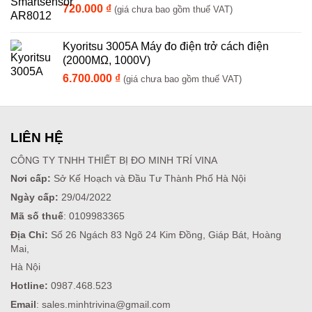
720.000
₫
(giá chưa bao gồm thuế VAT)
Kyoritsu 3005A Máy đo điện trở cách điện
(2000MΩ, 1000V)
6.700.000
₫
(giá chưa bao gồm thuế VAT)
LIÊN HỆ
CÔNG TY TNHH THIẾT BỊ ĐO MINH TRÍ VINA
Nơi cấp:
Sở Kế Hoạch và Đầu Tư Thành Phố Hà Nội
Ngày cấp:
29/04/2022
Mã số thuế
: 0109983365
Địa Chỉ:
Số 26 Ngách 83 Ngõ 24 Kim Đồng, Giáp Bát, Hoàng
Mai,
Hà Nội
Hotline:
0987.468.523
Email
: sales.minhtrivina@gmail.com