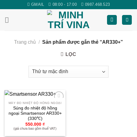
Skip
GMAIL
08:00 - 17:00
0987.468.523
to
content
Trang chủ
/
Sản phẩm được gắn thẻ “AR330+”
LỌC
MÁY ĐO NHIỆT ĐỘ HỒNG NGOẠI
Yêu
Súng đo nhiệt độ hồng
thích
ngoại Smartsensor AR330+
(330℃)
550.000
₫
(giá chưa bao gồm thuế VAT)