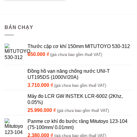
BÁN CHẠY
Thước cặp cơ khí 150mm MITUTOYO 530-312
650.000
₫
(giá chưa bao gồm thuế VAT)
Đồng hồ vạn năng chống nước UNI-T
UT195DS (1000V/20A)
3.710.000
₫
(giá chưa bao gồm thuế VAT)
Máy đo LCR GW INSTEK LCR-6002 (2Khz,
0.05%)
25.990.000
₫
(giá chưa bao gồm thuế VAT)
Panme cơ khí đo bước răng Mitutoyo 123-104
(75-100mm/ 0.01mm)
2.380.000
₫
(giá chưa bao gồm thuế VAT)