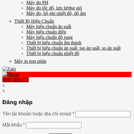
Máy đo PH
Máy đo tốc độ, lưu lượng gió
Máy đo, bộ ghi nhiệt độ, độ ẩm
Thiết Bị Hiệu Chuẩn
Máy hiệu chuẩn áp suất
Máy hiệu chuẩn điện
Máy hiệu chuẩn độ rung
Thiết bị hiệu chuẩn âm thanh
Thiết bị hiệu chuẩn áp suất, tạo áp suất, so áp suất
Thiết bị hiệu chuẩn nhiệt độ
Máy in tem nhãn
0987.468.523
x
x
Đăng nhập
Tên tài khoản hoặc địa chỉ email
*
Mật khẩu
*