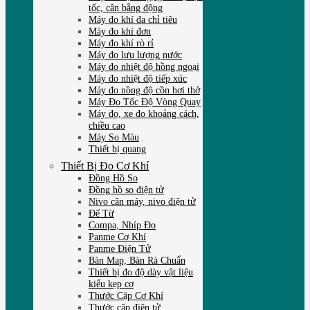
tốc, cân bằng động
Máy đo khí đa chỉ tiêu
Máy đo khí đơn
Máy đo khí rò rỉ
Máy đo lưu lượng nước
Máy đo nhiệt độ hồng ngoại
Máy đo nhiệt độ tiếp xúc
Máy đo nồng độ cồn hơi thở
Máy Đo Tốc Độ Vòng Quay
Máy đo, xe đo khoảng cách,
chiều cao
Máy So Màu
Thiết bị quang
Thiết Bị Đo Cơ Khí
Đồng Hồ So
Đồng hồ so điện tử
Nivo cân máy, nivo điện tử
Đế Từ
Compa, Nhíp Đo
Panme Cơ Khí
Panme Điện Tử
Bàn Map, Bàn Rà Chuẩn
Thiết bị đo độ dày vật liệu
kiểu kẹp cơ
Thước Cặp Cơ Khí
Thước cặp điện tử