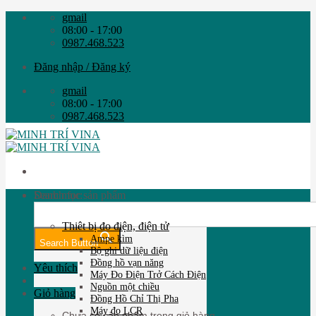
Skip
gmail
to
08:00 - 17:00
content
0987.468.523
Đăng nhập / Đăng ký
gmail
08:00 - 17:00
0987.468.523
Search for:
Danh mục sản phẩm
Thiêt bị đo điện, điện tử
Ampe kìm
Search Button
Bộ ghi dữ liệu điện
Đồng hồ vạn năng
Yêu thích
Máy Đo Điện Trở Cách Điện
Nguồn một chiều
Giỏ hàng
Đồng Hồ Chỉ Thị Pha
Máy đo LCR
Chưa có sản phẩm trong giỏ hàng.