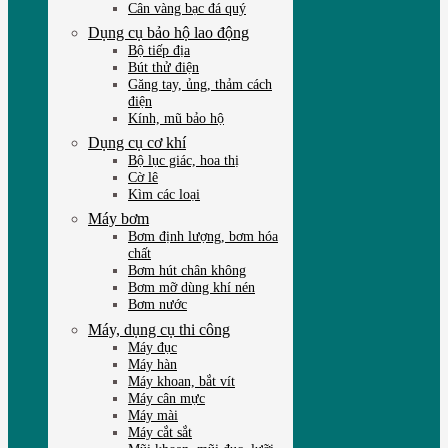
Cân vàng bạc đá quý
Dụng cụ bảo hộ lao động
Bộ tiếp địa
Bút thử điện
Găng tay, ủng, thảm cách
điện
Kính, mũ bảo hộ
Dụng cụ cơ khí
Bộ lục giác, hoa thị
Cờ lê
Kìm các loại
Máy bơm
Bơm định lượng, bơm hóa
chất
Bơm hút chân không
Bơm mỡ dùng khí nén
Bơm nước
Máy, dụng cụ thi công
Máy đục
Máy hàn
Máy khoan, bắt vít
Máy cân mực
Máy mài
Máy cắt sắt