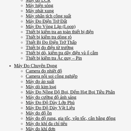
Máy đo LCR
Máy hiện sóng
Máy phát xung
Máy phân tích công suất
Máy Đo Điện Trở Đất
Máy Đo Vòng Lặp (Loop)
Thiết bị kiểm tra an toàn thiết bị điện
Thiết bị kiểm tra dòng rò
Thiết Bị Đo Điện Trở Thấp
Thiết bị đo điện từ trường
Thiết bị dò, kiểm tra dây điện và ổ cắm
Thiết bị kiểm tra Ắc quy – Pin
Máy Đo Chuyên Dụng
Camera đo nhiêt độ
Camera nội soi công nghiệp
Máy đo áp suất
Máy dò kim loại
Máy Đo Nồng Độ Bụi, Đếm Hạt Bụi Tiều Phân
Máy đo cường độ ánh sáng
Máy Đo Độ Dày Lớp Phủ
Máy Đo Độ Dày Vật Liệu
Máy đo độ ồn
Máy đo độ rung, gia tốc, vận tốc, cân bằng động
Máy đo khí đa chỉ tiêu
Máy đo khí đơn