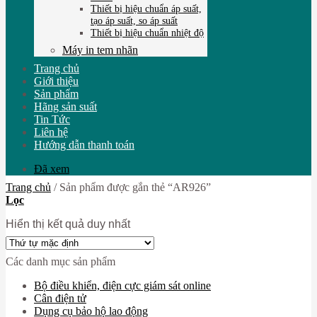
Thiết bị hiệu chuẩn áp suất,
tạo áp suất, so áp suất
Thiết bị hiệu chuẩn nhiệt độ
Máy in tem nhãn
Trang chủ
Giới thiệu
Sản phẩm
Hãng sản suất
Tin Tức
Liên hệ
Hướng dẫn thanh toán
Đã xem
Trang chủ
/
Sản phẩm được gắn thẻ “AR926”
Lọc
Hiển thị kết quả duy nhất
Các danh mục sản phẩm
Bộ điều khiển, điện cực giám sát online
Cân điện tử
Dụng cụ bảo hộ lao động