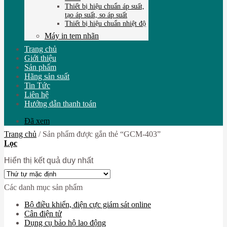
Thiết bị hiệu chuẩn áp suất,
tạo áp suất, so áp suất
Thiết bị hiệu chuẩn nhiệt độ
Máy in tem nhãn
Trang chủ
Giới thiệu
Sản phẩm
Hãng sản suất
Tin Tức
Liên hệ
Hướng dẫn thanh toán
Đã xem
Trang chủ
/
Sản phẩm được gắn thẻ “GCM-403”
Lọc
Hiển thị kết quả duy nhất
Các danh mục sản phẩm
Bộ điều khiển, điện cực giám sát online
Cân điện tử
Dụng cụ bảo hộ lao động