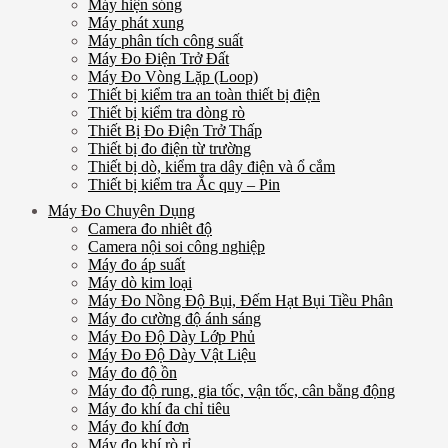
Máy hiện sóng
Máy phát xung
Máy phân tích công suất
Máy Đo Điện Trở Đất
Máy Đo Vòng Lặp (Loop)
Thiết bị kiểm tra an toàn thiết bị điện
Thiết bị kiểm tra dòng rò
Thiết Bị Đo Điện Trở Thấp
Thiết bị đo điện từ trường
Thiết bị dò, kiểm tra dây điện và ổ cắm
Thiết bị kiểm tra Ắc quy – Pin
Máy Đo Chuyên Dụng
Camera đo nhiêt độ
Camera nội soi công nghiệp
Máy đo áp suất
Máy dò kim loại
Máy Đo Nồng Độ Bụi, Đếm Hạt Bụi Tiều Phân
Máy đo cường độ ánh sáng
Máy Đo Độ Dày Lớp Phủ
Máy Đo Độ Dày Vật Liệu
Máy đo độ ồn
Máy đo độ rung, gia tốc, vận tốc, cân bằng động
Máy đo khí đa chỉ tiêu
Máy đo khí đơn
Máy đo khí rò rỉ