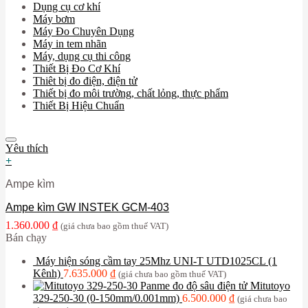
Dụng cụ cơ khí
Máy bơm
Máy Đo Chuyên Dụng
Máy in tem nhãn
Máy, dụng cụ thi công
Thiết Bị Đo Cơ Khí
Thiêt bị đo điện, điện tử
Thiết bị đo môi trường, chất lỏng, thực phẩm
Thiết Bị Hiệu Chuẩn
Yêu thích
+
Ampe kìm
Ampe kìm GW INSTEK GCM-403
1.360.000
₫
(giá chưa bao gồm thuế VAT)
Bán chạy
Máy hiện sóng cầm tay 25Mhz UNI-T UTD1025CL (1
Kênh)
7.635.000
₫
(giá chưa bao gồm thuế VAT)
Panme đo độ sâu điện tử Mitutoyo
329-250-30 (0-150mm/0.001mm)
6.500.000
₫
(giá chưa bao