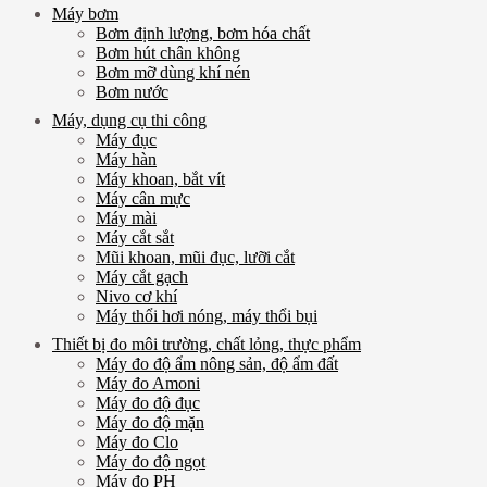
Máy bơm
Bơm định lượng, bơm hóa chất
Bơm hút chân không
Bơm mỡ dùng khí nén
Bơm nước
Máy, dụng cụ thi công
Máy đục
Máy hàn
Máy khoan, bắt vít
Máy cân mực
Máy mài
Máy cắt sắt
Mũi khoan, mũi đục, lưỡi cắt
Máy cắt gạch
Nivo cơ khí
Máy thổi hơi nóng, máy thổi bụi
Thiết bị đo môi trường, chất lỏng, thực phẩm
Máy đo độ ẩm nông sản, độ ẩm đất
Máy đo Amoni
Máy đo độ đục
Máy đo độ mặn
Máy đo Clo
Máy đo độ ngọt
Máy đo PH