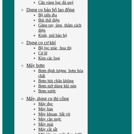
Cân vàng bạc đá quý
Dụng cụ bảo hộ lao động
Bộ tiếp địa
Bút thử điện
Găng tay, ủng, thảm cách
điện
Kính, mũ bảo hộ
Dụng cụ cơ khí
Bộ lục giác, hoa thị
Cờ lê
Kìm các loại
Máy bơm
Bơm định lượng, bơm hóa
chất
Bơm hút chân không
Bơm mỡ dùng khí nén
Bơm nước
Máy, dụng cụ thi công
Máy đục
Máy hàn
Máy khoan, bắt vít
Máy cân mực
Máy mài
Máy cắt sắt