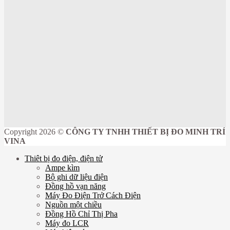
Copyright 2026 ©
CÔNG TY TNHH THIẾT BỊ ĐO MINH TRÍ
VINA
Thiêt bị đo điện, điện tử
Ampe kìm
Bộ ghi dữ liệu điện
Đồng hồ vạn năng
Máy Đo Điện Trở Cách Điện
Nguồn một chiều
Đồng Hồ Chỉ Thị Pha
Máy đo LCR