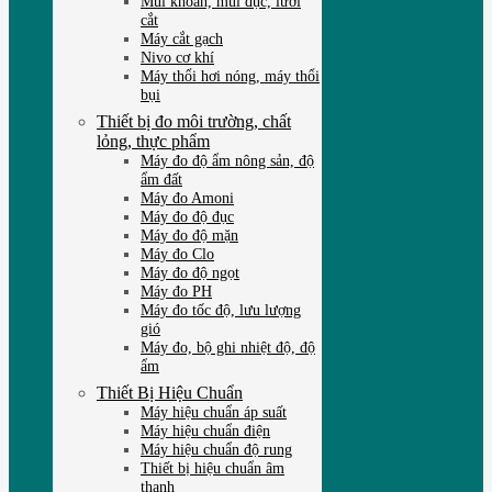
Mũi khoan, mũi đục, lưỡi
cắt
Máy cắt gạch
Nivo cơ khí
Máy thổi hơi nóng, máy thổi
bụi
Thiết bị đo môi trường, chất
lỏng, thực phẩm
Máy đo độ ẩm nông sản, độ
ẩm đất
Máy đo Amoni
Máy đo độ đục
Máy đo độ mặn
Máy đo Clo
Máy đo độ ngọt
Máy đo PH
Máy đo tốc độ, lưu lượng
gió
Máy đo, bộ ghi nhiệt độ, độ
ẩm
Thiết Bị Hiệu Chuẩn
Máy hiệu chuẩn áp suất
Máy hiệu chuẩn điện
Máy hiệu chuẩn độ rung
Thiết bị hiệu chuẩn âm
thanh