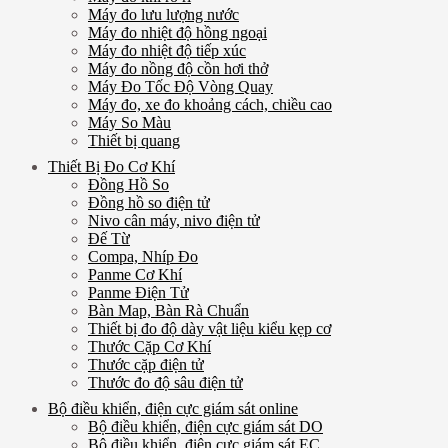
Máy đo lưu lượng nước
Máy đo nhiệt độ hồng ngoại
Máy đo nhiệt độ tiếp xúc
Máy đo nồng độ cồn hơi thở
Máy Đo Tốc Độ Vòng Quay
Máy đo, xe đo khoảng cách, chiều cao
Máy So Màu
Thiết bị quang
Thiết Bị Đo Cơ Khí
Đồng Hồ So
Đồng hồ so điện tử
Nivo cân máy, nivo điện tử
Đế Từ
Compa, Nhíp Đo
Panme Cơ Khí
Panme Điện Tử
Bàn Map, Bàn Rà Chuẩn
Thiết bị đo độ dày vật liệu kiểu kẹp cơ
Thước Cặp Cơ Khí
Thước cặp điện tử
Thước đo độ sâu điện tử
Bộ điều khiển, điện cực giám sát online
Bộ điều khiển, điện cực giám sát DO
Bộ điều khiển, điện cực giám sát EC