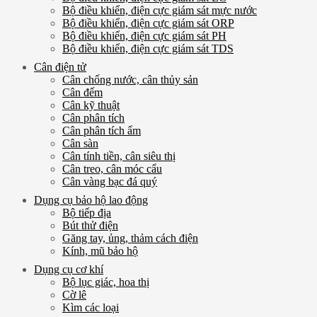
Bộ điều khiển, điện cực giám sát mực nước
Bộ điều khiển, điện cực giám sát ORP
Bộ điều khiển, điện cực giám sát PH
Bộ điều khiển, điện cực giám sát TDS
Cân điện tử
Cân chống nước, cân thủy sản
Cân đếm
Cân kỹ thuật
Cân phân tích
Cân phân tích ẩm
Cân sàn
Cân tính tiền, cân siêu thị
Cân treo, cân móc cẩu
Cân vàng bạc đá quý
Dụng cụ bảo hộ lao động
Bộ tiếp địa
Bút thử điện
Găng tay, ủng, thảm cách điện
Kính, mũ bảo hộ
Dụng cụ cơ khí
Bộ lục giác, hoa thị
Cờ lê
Kìm các loại