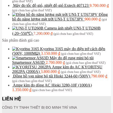
gồm thuế VAT)
Máy đo tốc độ gió, nhiệt độ gió Extech 407123
9.700.000
₫
(giá chưa bao gồm thuế VAT)
Đồng
hồ đo năng lượng mặt trời UNI-T UT673PV
900.000
₫
(giá
chưa bao gồm thuế VAT)
Camera ảnh nhiệt UNI-T UTi260B
(-20~550℃)
7.200.000
₫
(giá chưa bao gồm thuế VAT)
Sản phẩm đánh giá cao
Kyoritsu 3165 máy đo điện trở cách điện
(500V, 1000MΩ)
3.150.000
₫
(giá chưa bao gồm thuế VAT)
Máy đo độ rung mini bỏ túi
Smartsensor AS63D
2.700.000
₫
(giá chưa bao gồm thuế VAT)
Ampe kìm đo AC KYORITSU
2002PA (2000A)
3.800.000
₫
(giá chưa bao gồm thuế VAT)
Đồng hồ vạn năng bỏ túi Hioki 3244-60 (500V)
790.000
₫
(giá chưa bao gồm thuế VAT)
Ampe kìm đo dòng AC Hioki 3280-10F (1000A)
1.350.000
₫
(giá chưa bao gồm thuế VAT)
LIÊN HỆ
CÔNG TY TNHH THIẾT BỊ ĐO MINH TRÍ VINA