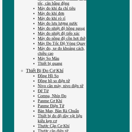
tốc, cân bằng động
Máy đo khí đa chỉ tiêu
Máy đo khí đơn
Máy đo khí rò rỉ
Máy đo lưu lượng nước
Máy đo nhiệt độ hồng ngoại
Máy đo nhiệt độ tiếp xúc
Máy đo nồng độ cồn hơi thở
Máy Đo Tốc Độ Vòng Quay
Máy đo, xe đo khoảng cách,
chiều cao
Máy So Màu
Thiết bị quang
Thiết Bị Đo Cơ Khí
Đồng Hồ So
Đồng hồ so điện tử
Nivo cân máy, nivo điện tử
Đế Từ
Compa, Nhíp Đo
Panme Cơ Khí
Panme Điện Tử
Bàn Map, Bàn Rà Chuẩn
Thiết bị đo độ dày vật liệu
kiểu kẹp cơ
Thước Cặp Cơ Khí
Thước cặp điện tử