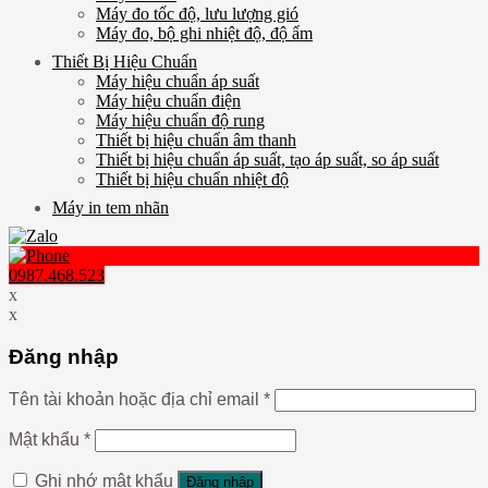
Máy đo tốc độ, lưu lượng gió
Máy đo, bộ ghi nhiệt độ, độ ẩm
Thiết Bị Hiệu Chuẩn
Máy hiệu chuẩn áp suất
Máy hiệu chuẩn điện
Máy hiệu chuẩn độ rung
Thiết bị hiệu chuẩn âm thanh
Thiết bị hiệu chuẩn áp suất, tạo áp suất, so áp suất
Thiết bị hiệu chuẩn nhiệt độ
Máy in tem nhãn
0987.468.523
x
x
Đăng nhập
Tên tài khoản hoặc địa chỉ email
*
Mật khẩu
*
Ghi nhớ mật khẩu
Đăng nhập