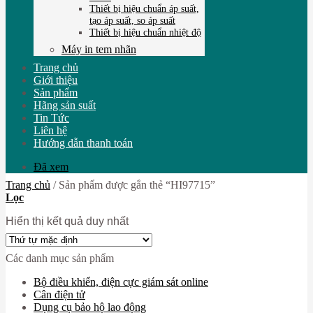
Thiết bị hiệu chuẩn áp suất,
tạo áp suất, so áp suất
Thiết bị hiệu chuẩn nhiệt độ
Máy in tem nhãn
Trang chủ
Giới thiệu
Sản phẩm
Hãng sản suất
Tin Tức
Liên hệ
Hướng dẫn thanh toán
Đã xem
Trang chủ
/
Sản phẩm được gắn thẻ “HI97715”
Lọc
Hiển thị kết quả duy nhất
Các danh mục sản phẩm
Bộ điều khiển, điện cực giám sát online
Cân điện tử
Dụng cụ bảo hộ lao động