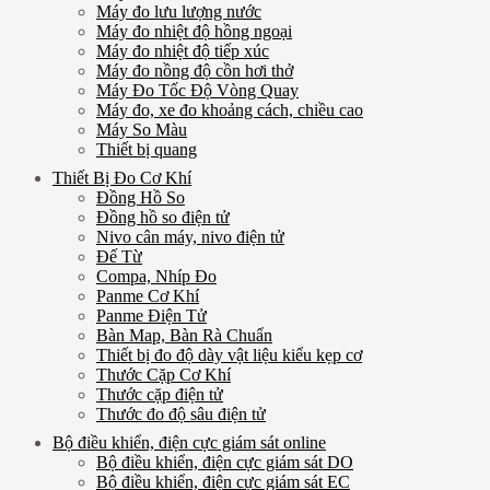
Máy đo lưu lượng nước
Máy đo nhiệt độ hồng ngoại
Máy đo nhiệt độ tiếp xúc
Máy đo nồng độ cồn hơi thở
Máy Đo Tốc Độ Vòng Quay
Máy đo, xe đo khoảng cách, chiều cao
Máy So Màu
Thiết bị quang
Thiết Bị Đo Cơ Khí
Đồng Hồ So
Đồng hồ so điện tử
Nivo cân máy, nivo điện tử
Đế Từ
Compa, Nhíp Đo
Panme Cơ Khí
Panme Điện Tử
Bàn Map, Bàn Rà Chuẩn
Thiết bị đo độ dày vật liệu kiểu kẹp cơ
Thước Cặp Cơ Khí
Thước cặp điện tử
Thước đo độ sâu điện tử
Bộ điều khiển, điện cực giám sát online
Bộ điều khiển, điện cực giám sát DO
Bộ điều khiển, điện cực giám sát EC