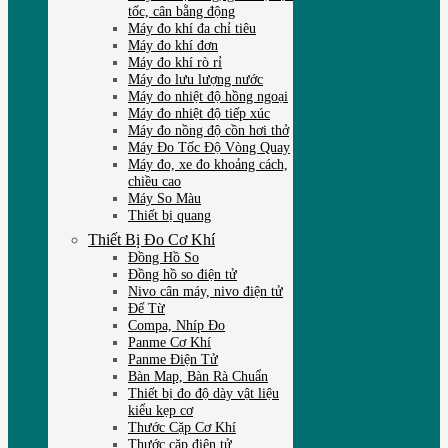
tốc, cân bằng động
Máy đo khí đa chỉ tiêu
Máy đo khí đơn
Máy đo khí rò rỉ
Máy đo lưu lượng nước
Máy đo nhiệt độ hồng ngoại
Máy đo nhiệt độ tiếp xúc
Máy đo nồng độ cồn hơi thở
Máy Đo Tốc Độ Vòng Quay
Máy đo, xe đo khoảng cách,
chiều cao
Máy So Màu
Thiết bị quang
Thiết Bị Đo Cơ Khí
Đồng Hồ So
Đồng hồ so điện tử
Nivo cân máy, nivo điện tử
Đế Từ
Compa, Nhíp Đo
Panme Cơ Khí
Panme Điện Tử
Bàn Map, Bàn Rà Chuẩn
Thiết bị đo độ dày vật liệu
kiểu kẹp cơ
Thước Cặp Cơ Khí
Thước cặp điện tử