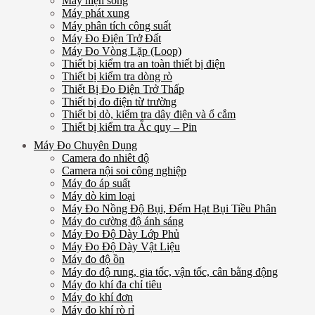
Máy hiện sóng
Máy phát xung
Máy phân tích công suất
Máy Đo Điện Trở Đất
Máy Đo Vòng Lặp (Loop)
Thiết bị kiểm tra an toàn thiết bị điện
Thiết bị kiểm tra dòng rò
Thiết Bị Đo Điện Trở Thấp
Thiết bị đo điện từ trường
Thiết bị dò, kiểm tra dây điện và ổ cắm
Thiết bị kiểm tra Ắc quy – Pin
Máy Đo Chuyên Dụng
Camera đo nhiêt độ
Camera nội soi công nghiệp
Máy đo áp suất
Máy dò kim loại
Máy Đo Nồng Độ Bụi, Đếm Hạt Bụi Tiều Phân
Máy đo cường độ ánh sáng
Máy Đo Độ Dày Lớp Phủ
Máy Đo Độ Dày Vật Liệu
Máy đo độ ồn
Máy đo độ rung, gia tốc, vận tốc, cân bằng động
Máy đo khí đa chỉ tiêu
Máy đo khí đơn
Máy đo khí rò rỉ