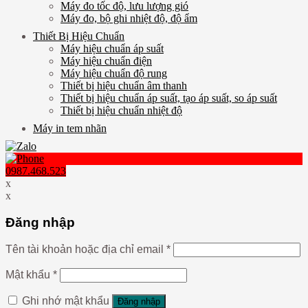
Máy đo tốc độ, lưu lượng gió
Máy đo, bộ ghi nhiệt độ, độ ẩm
Thiết Bị Hiệu Chuẩn
Máy hiệu chuẩn áp suất
Máy hiệu chuẩn điện
Máy hiệu chuẩn độ rung
Thiết bị hiệu chuẩn âm thanh
Thiết bị hiệu chuẩn áp suất, tạo áp suất, so áp suất
Thiết bị hiệu chuẩn nhiệt độ
Máy in tem nhãn
0987.468.523
x
x
Đăng nhập
Tên tài khoản hoặc địa chỉ email
*
Mật khẩu
*
Ghi nhớ mật khẩu
Đăng nhập