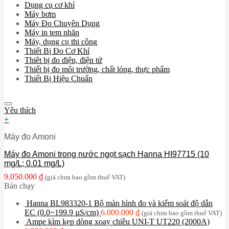
Dụng cụ cơ khí
Máy bơm
Máy Đo Chuyên Dụng
Máy in tem nhãn
Máy, dụng cụ thi công
Thiết Bị Đo Cơ Khí
Thiêt bị đo điện, điện tử
Thiết bị đo môi trường, chất lỏng, thực phẩm
Thiết Bị Hiệu Chuẩn
Yêu thích
+
Máy đo Amoni
Máy đo Amoni trong nước ngọt sạch Hanna HI97715 (10
mg/L; 0.01 mg/L)
9.050.000
₫
(giá chưa bao gồm thuế VAT)
Bán chạy
Hanna BL983320-1 Bộ màn hình đo và kiểm soát độ dẫn
EC (0.0~199.9 µS/cm)
6.000.000
₫
(giá chưa bao gồm thuế VAT)
Ampe kìm kẹp dòng xoay chiều UNI-T UT220 (2000A)