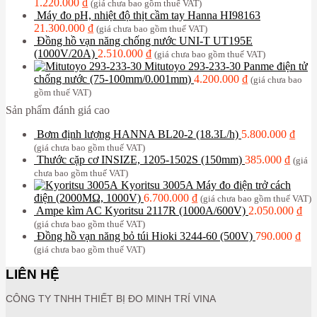
1.220.000
₫
(giá chưa bao gồm thuế VAT)
Máy đo pH, nhiệt độ thịt cầm tay Hanna HI98163
21.300.000
₫
(giá chưa bao gồm thuế VAT)
Đồng hồ vạn năng chống nước UNI-T UT195E
(1000V/20A)
2.510.000
₫
(giá chưa bao gồm thuế VAT)
Mitutoyo 293-233-30 Panme điện tử
chống nước (75-100mm/0.001mm)
4.200.000
₫
(giá chưa bao
gồm thuế VAT)
Sản phẩm đánh giá cao
Bơm định lượng HANNA BL20-2 (18.3L/h)
5.800.000
₫
(giá chưa bao gồm thuế VAT)
Thước cặp cơ INSIZE, 1205-1502S (150mm)
385.000
₫
(giá
chưa bao gồm thuế VAT)
Kyoritsu 3005A Máy đo điện trở cách
điện (2000MΩ, 1000V)
6.700.000
₫
(giá chưa bao gồm thuế VAT)
Ampe kìm AC Kyoritsu 2117R (1000A/600V)
2.050.000
₫
(giá chưa bao gồm thuế VAT)
Đồng hồ vạn năng bỏ túi Hioki 3244-60 (500V)
790.000
₫
(giá chưa bao gồm thuế VAT)
LIÊN HỆ
CÔNG TY TNHH THIẾT BỊ ĐO MINH TRÍ VINA