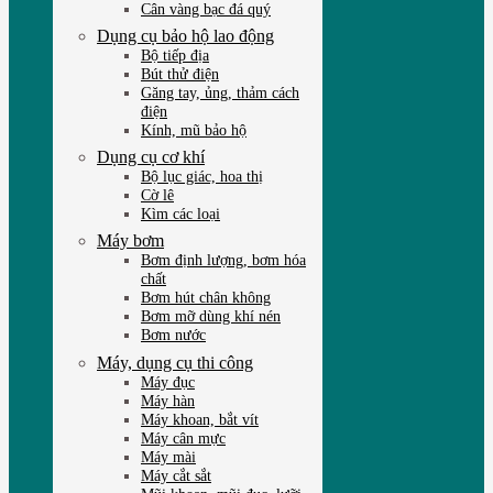
Cân vàng bạc đá quý
Dụng cụ bảo hộ lao động
Bộ tiếp địa
Bút thử điện
Găng tay, ủng, thảm cách
điện
Kính, mũ bảo hộ
Dụng cụ cơ khí
Bộ lục giác, hoa thị
Cờ lê
Kìm các loại
Máy bơm
Bơm định lượng, bơm hóa
chất
Bơm hút chân không
Bơm mỡ dùng khí nén
Bơm nước
Máy, dụng cụ thi công
Máy đục
Máy hàn
Máy khoan, bắt vít
Máy cân mực
Máy mài
Máy cắt sắt