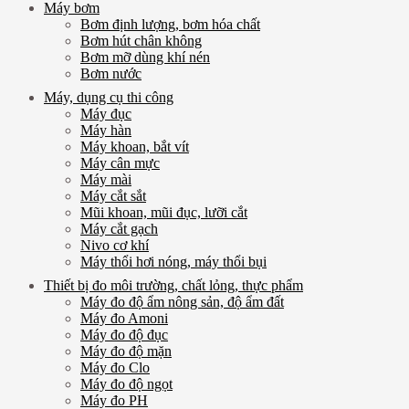
Máy bơm
Bơm định lượng, bơm hóa chất
Bơm hút chân không
Bơm mỡ dùng khí nén
Bơm nước
Máy, dụng cụ thi công
Máy đục
Máy hàn
Máy khoan, bắt vít
Máy cân mực
Máy mài
Máy cắt sắt
Mũi khoan, mũi đục, lưỡi cắt
Máy cắt gạch
Nivo cơ khí
Máy thổi hơi nóng, máy thổi bụi
Thiết bị đo môi trường, chất lỏng, thực phẩm
Máy đo độ ẩm nông sản, độ ẩm đất
Máy đo Amoni
Máy đo độ đục
Máy đo độ mặn
Máy đo Clo
Máy đo độ ngọt
Máy đo PH