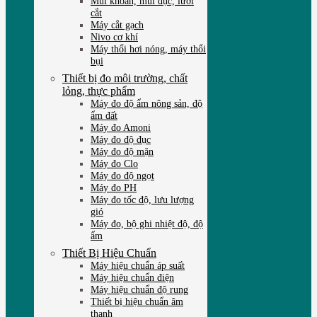
Mũi khoan, mũi đục, lưỡi
cắt
Máy cắt gạch
Nivo cơ khí
Máy thổi hơi nóng, máy thổi
bụi
Thiết bị đo môi trường, chất
lỏng, thực phẩm
Máy đo độ ẩm nông sản, độ
ẩm đất
Máy đo Amoni
Máy đo độ đục
Máy đo độ mặn
Máy đo Clo
Máy đo độ ngọt
Máy đo PH
Máy đo tốc độ, lưu lượng
gió
Máy đo, bộ ghi nhiệt độ, độ
ẩm
Thiết Bị Hiệu Chuẩn
Máy hiệu chuẩn áp suất
Máy hiệu chuẩn điện
Máy hiệu chuẩn độ rung
Thiết bị hiệu chuẩn âm
thanh