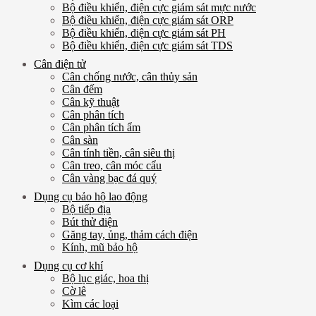
Bộ điều khiển, điện cực giám sát mực nước
Bộ điều khiển, điện cực giám sát ORP
Bộ điều khiển, điện cực giám sát PH
Bộ điều khiển, điện cực giám sát TDS
Cân điện tử
Cân chống nước, cân thủy sản
Cân đếm
Cân kỹ thuật
Cân phân tích
Cân phân tích ẩm
Cân sàn
Cân tính tiền, cân siêu thị
Cân treo, cân móc cẩu
Cân vàng bạc đá quý
Dụng cụ bảo hộ lao động
Bộ tiếp địa
Bút thử điện
Găng tay, ủng, thảm cách điện
Kính, mũ bảo hộ
Dụng cụ cơ khí
Bộ lục giác, hoa thị
Cờ lê
Kìm các loại