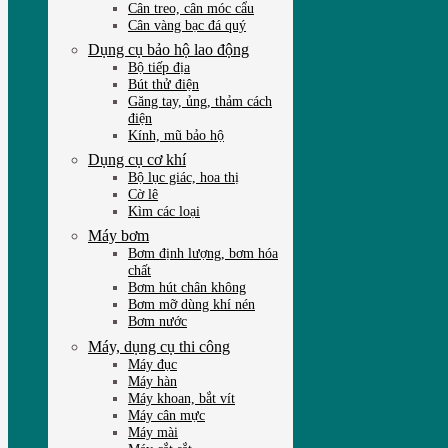
Cân treo, cân móc cẩu
Cân vàng bạc đá quý
Dụng cụ bảo hộ lao động
Bộ tiếp địa
Bút thử điện
Găng tay, ủng, thảm cách
điện
Kính, mũ bảo hộ
Dụng cụ cơ khí
Bộ lục giác, hoa thị
Cờ lê
Kìm các loại
Máy bơm
Bơm định lượng, bơm hóa
chất
Bơm hút chân không
Bơm mỡ dùng khí nén
Bơm nước
Máy, dụng cụ thi công
Máy đục
Máy hàn
Máy khoan, bắt vít
Máy cân mực
Máy mài