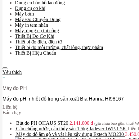
Dụng cụ bảo hộ lao động
Dụng cụ cơ khí
Máy bơm
Máy Đo Chuyên Dụng
Máy in tem nhãn
Máy, dụng cụ thi công
Thiết Bị Đo Cơ Khí
Thiêt bị đo điện, điện tử
Thiết bị đo môi trường, chất lỏng, thực phẩm
Thiết Bị Hiệu Chuẩn
Yêu thích
+
Máy đo PH
Máy đo pH, nhiệt độ trong sản xuất Bia Hanna HI98167
Liên hệ
Bán chạy
Bút đo PH OHAUS ST20
2.141.000
₫
(giá chưa bao gồm thuế V
Cân chống nước, cân thủy sản 1.5kg Jadever JWP-1.5K
Liên 
Máy đo độ ẩm gỗ và vật liêu xây dựng Extech MO230
3.450