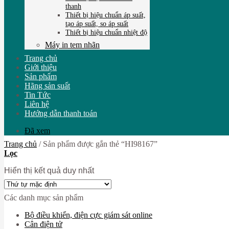
thanh
Thiết bị hiệu chuẩn áp suất,
tạo áp suất, so áp suất
Thiết bị hiệu chuẩn nhiệt độ
Máy in tem nhãn
Trang chủ
Giới thiệu
Sản phẩm
Hãng sản suất
Tin Tức
Liên hệ
Hướng dẫn thanh toán
Đã xem
Trang chủ
/
Sản phẩm được gắn thẻ “HI98167”
Lọc
Hiển thị kết quả duy nhất
Các danh mục sản phẩm
Bộ điều khiển, điện cực giám sát online
Cân điện tử