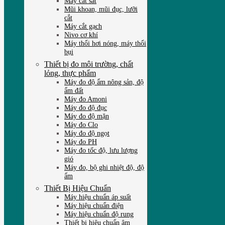
Máy cắt sắt
Mũi khoan, mũi đục, lưỡi
cắt
Máy cắt gạch
Nivo cơ khí
Máy thổi hơi nóng, máy thổi
bụi
Thiết bị đo môi trường, chất
lỏng, thực phẩm
Máy đo độ ẩm nông sản, độ
ẩm đất
Máy đo Amoni
Máy đo độ đục
Máy đo độ mặn
Máy đo Clo
Máy đo độ ngọt
Máy đo PH
Máy đo tốc độ, lưu lượng
gió
Máy đo, bộ ghi nhiệt độ, độ
ẩm
Thiết Bị Hiệu Chuẩn
Máy hiệu chuẩn áp suất
Máy hiệu chuẩn điện
Máy hiệu chuẩn độ rung
Thiết bị hiệu chuẩn âm