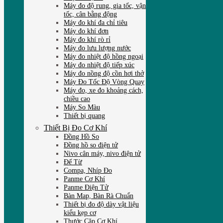
Máy đo độ rung, gia tốc, vận
tốc, cân bằng động
Máy đo khí đa chỉ tiêu
Máy đo khí đơn
Máy đo khí rò rỉ
Máy đo lưu lượng nước
Máy đo nhiệt độ hồng ngoại
Máy đo nhiệt độ tiếp xúc
Máy đo nồng độ cồn hơi thở
Máy Đo Tốc Độ Vòng Quay
Máy đo, xe đo khoảng cách,
chiều cao
Máy So Màu
Thiết bị quang
Thiết Bị Đo Cơ Khí
Đồng Hồ So
Đồng hồ so điện tử
Nivo cân máy, nivo điện tử
Đế Từ
Compa, Nhíp Đo
Panme Cơ Khí
Panme Điện Tử
Bàn Map, Bàn Rà Chuẩn
Thiết bị đo độ dày vật liệu
kiểu kẹp cơ
Thước Cặp Cơ Khí