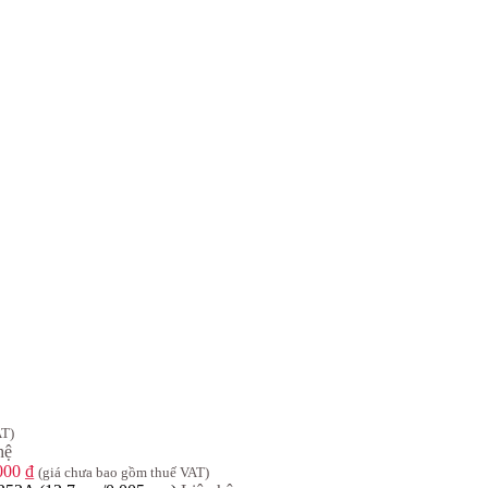
AT)
hệ
.000
₫
(giá chưa bao gồm thuế VAT)