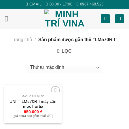
Skip
GMAIL
08:00 - 17:00
0987.468.523
to
content
Trang chủ
/
Sản phẩm được gắn thẻ “LM570R-I”
LỌC
MÁY CÂN MỰC
Yêu
UNI-T LM570R-I máy cân
thích
mực hai tia
950.000
₫
(giá chưa bao gồm thuế VAT)