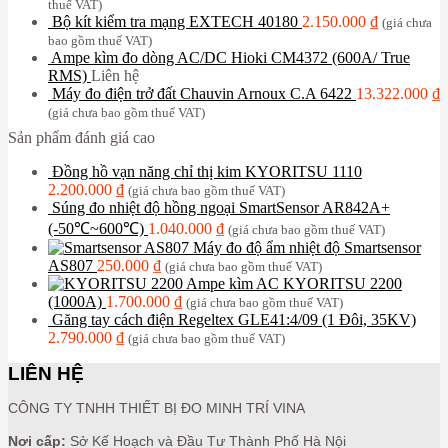
thuế VAT)
Bộ kít kiểm tra mạng EXTECH 40180
2.150.000
₫
(giá chưa
bao gồm thuế VAT)
Ampe kìm đo dòng AC/DC Hioki CM4372 (600A/ True
RMS)
Liên hệ
Máy đo điện trở đất Chauvin Arnoux C.A 6422
13.322.000
₫
(giá chưa bao gồm thuế VAT)
Sản phẩm đánh giá cao
Đồng hồ vạn năng chỉ thị kim KYORITSU 1110
2.200.000
₫
(giá chưa bao gồm thuế VAT)
Súng đo nhiệt độ hồng ngoại SmartSensor AR842A+
(-50℃~600℃)
1.040.000
₫
(giá chưa bao gồm thuế VAT)
Máy đo độ ẩm nhiệt độ Smartsensor
AS807
250.000
₫
(giá chưa bao gồm thuế VAT)
Ampe kìm AC KYORITSU 2200
(1000A)
1.700.000
₫
(giá chưa bao gồm thuế VAT)
Găng tay cách điện Regeltex GLE41:4/09 (1 Đôi, 35KV)
2.790.000
₫
(giá chưa bao gồm thuế VAT)
LIÊN HỆ
CÔNG TY TNHH THIẾT BỊ ĐO MINH TRÍ VINA
Nơi cấp:
Sở Kế Hoạch và Đầu Tư Thành Phố Hà Nội