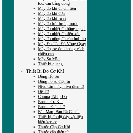
tốc, cân bằng động
Máy đo khí đa chỉ tiêu
Máy đo khí đơn
Máy đo khí rò rỉ
Máy đo lưu lượng nước
Máy đo nhiệt độ hồng ngoại
Máy đo nhiệt độ tiếp xúc
Máy đo nồng độ cồn hơi thở
Máy Đo Tốc Độ Vòng Quay
Máy đo, xe đo khoảng cách,
chiều cao
Máy So Màu
Thiết bị quang
Thiết Bị Đo Cơ Khí
Đồng Hồ So
Đồng hồ so điện tử
Nivo cân máy, nivo điện tử
Đế Từ
Compa, Nhíp Đo
Panme Cơ Khí
Panme Điện Tử
Bàn Map, Bàn Rà Chuẩn
Thiết bị đo độ dày vật liệu
kiểu kẹp cơ
Thước Cặp Cơ Khí
Thước cặp điện tử