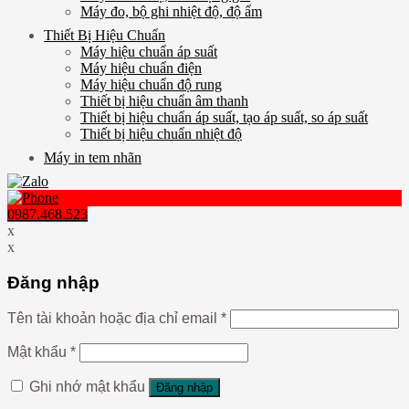
Máy đo, bộ ghi nhiệt độ, độ ẩm
Thiết Bị Hiệu Chuẩn
Máy hiệu chuẩn áp suất
Máy hiệu chuẩn điện
Máy hiệu chuẩn độ rung
Thiết bị hiệu chuẩn âm thanh
Thiết bị hiệu chuẩn áp suất, tạo áp suất, so áp suất
Thiết bị hiệu chuẩn nhiệt độ
Máy in tem nhãn
0987.468.523
x
x
Đăng nhập
Tên tài khoản hoặc địa chỉ email
*
Mật khẩu
*
Ghi nhớ mật khẩu
Đăng nhập