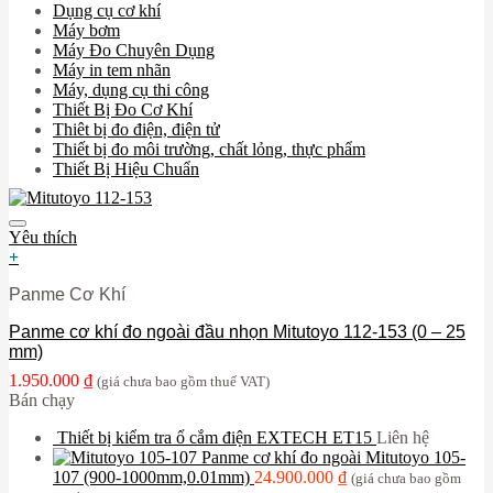
Dụng cụ cơ khí
Máy bơm
Máy Đo Chuyên Dụng
Máy in tem nhãn
Máy, dụng cụ thi công
Thiết Bị Đo Cơ Khí
Thiêt bị đo điện, điện tử
Thiết bị đo môi trường, chất lỏng, thực phẩm
Thiết Bị Hiệu Chuẩn
Yêu thích
+
Panme Cơ Khí
Panme cơ khí đo ngoài đầu nhọn Mitutoyo 112-153 (0 – 25
mm)
1.950.000
₫
(giá chưa bao gồm thuế VAT)
Bán chạy
Thiết bị kiểm tra ổ cắm điện EXTECH ET15
Liên hệ
Panme cơ khí đo ngoài Mitutoyo 105-
107 (900-1000mm,0.01mm)
24.900.000
₫
(giá chưa bao gồm