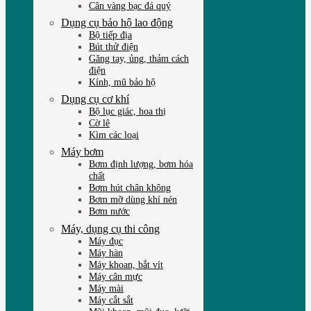
Cân vàng bạc đá quý
Dụng cụ bảo hộ lao động
Bộ tiếp địa
Bút thử điện
Găng tay, ủng, thảm cách
điện
Kính, mũ bảo hộ
Dụng cụ cơ khí
Bộ lục giác, hoa thị
Cờ lê
Kìm các loại
Máy bơm
Bơm định lượng, bơm hóa
chất
Bơm hút chân không
Bơm mỡ dùng khí nén
Bơm nước
Máy, dụng cụ thi công
Máy đục
Máy hàn
Máy khoan, bắt vít
Máy cân mực
Máy mài
Máy cắt sắt