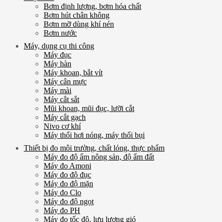
Bơm định lượng, bơm hóa chất
Bơm hút chân không
Bơm mỡ dùng khí nén
Bơm nước
Máy, dụng cụ thi công
Máy đục
Máy hàn
Máy khoan, bắt vít
Máy cân mực
Máy mài
Máy cắt sắt
Mũi khoan, mũi đục, lưỡi cắt
Máy cắt gạch
Nivo cơ khí
Máy thổi hơi nóng, máy thổi bụi
Thiết bị đo môi trường, chất lỏng, thực phẩm
Máy đo độ ẩm nông sản, độ ẩm đất
Máy đo Amoni
Máy đo độ đục
Máy đo độ mặn
Máy đo Clo
Máy đo độ ngọt
Máy đo PH
Máy đo tốc độ, lưu lượng gió