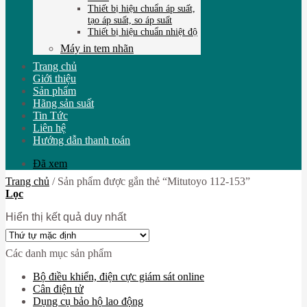
Thiết bị hiệu chuẩn áp suất,
tạo áp suất, so áp suất
Thiết bị hiệu chuẩn nhiệt độ
Máy in tem nhãn
Trang chủ
Giới thiệu
Sản phẩm
Hãng sản suất
Tin Tức
Liên hệ
Hướng dẫn thanh toán
Đã xem
Trang chủ
/
Sản phẩm được gắn thẻ “Mitutoyo 112-153”
Lọc
Hiển thị kết quả duy nhất
Các danh mục sản phẩm
Bộ điều khiển, điện cực giám sát online
Cân điện tử
Dụng cụ bảo hộ lao động