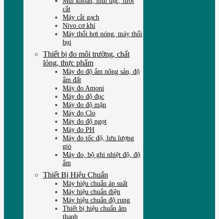
Mũi khoan, mũi đục, lưỡi
cắt
Máy cắt gạch
Nivo cơ khí
Máy thổi hơi nóng, máy thổi
bụi
Thiết bị đo môi trường, chất
lỏng, thực phẩm
Máy đo độ ẩm nông sản, độ
ẩm đất
Máy đo Amoni
Máy đo độ đục
Máy đo độ mặn
Máy đo Clo
Máy đo độ ngọt
Máy đo PH
Máy đo tốc độ, lưu lượng
gió
Máy đo, bộ ghi nhiệt độ, độ
ẩm
Thiết Bị Hiệu Chuẩn
Máy hiệu chuẩn áp suất
Máy hiệu chuẩn điện
Máy hiệu chuẩn độ rung
Thiết bị hiệu chuẩn âm
thanh