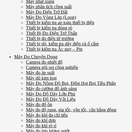
Máy phát xung
Máy phân tích công suất
Máy Đo Điện Trở Đất
Máy Đo Vòng Lặp (Loop)
Thiết bị kiểm tra an toàn thiết bị điện
Thiết bị kiểm tra dòng rò
Thiết Bị Đo Điện Trở Thấp
Thiết bị đo điện từ trường
Thiết bị dò, kiểm tra dây điện và ổ cắm
Thiết bị kiểm tra Ắc quy – Pin
Máy Đo Chuyên Dụng
Camera đo nhiêt độ
Camera nội soi công nghiệp
Máy đo áp suất
Máy dò kim loại
Máy Đo Nồng Độ Bụi, Đếm Hạt Bụi Tiều Phân
Máy đo cường độ ánh sáng
Máy Đo Độ Dày Lớp Phủ
Máy Đo Độ Dày Vật Liệu
Máy đo độ ồn
Máy đo độ rung, gia tốc, vận tốc, cân bằng động
Máy đo khí đa chỉ tiêu
Máy đo khí đơn
Máy đo khí rò rỉ
Máy đo lưu lượng nước