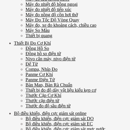
Máy đo nhiệt độ hồng ngoại
Máy đo nhiệt độ tiếp xúc
Máy đo nồng độ cồn hơi thở
Máy Đo Tốc Độ Vòng Quay
Máy đo, xe đo khoảng cách, chiều cao
Máy So Màu
Thiết bị quang
Thiết Bị Đo Cơ Khí
Đồng Hồ So
Đồng hồ so điện tử
Nivo cân máy, nivo điện tử
Đế Từ
Compa, Nhíp Đo
Panme Cơ Khí
Panme Điện Tử
Bàn Map, Bàn Rà Chuẩn
Thiết bị đo độ dày vật liệu kiểu kẹp cơ
Thước Cặp Cơ Khí
Thước cặp điện tử
Thước đo độ sâu điện tử
Bộ điều khiển, điện cực giám sát online
Bộ điều khiển, điện cực giám sát DO
Bộ điều khiển, điện cực giám sát EC
Bộ điều khiển, điện cực giám sát mực nước