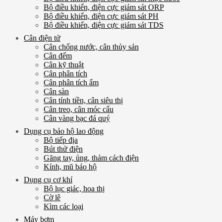
Bộ điều khiển, điện cực giám sát ORP
Bộ điều khiển, điện cực giám sát PH
Bộ điều khiển, điện cực giám sát TDS
Cân điện tử
Cân chống nước, cân thủy sản
Cân đếm
Cân kỹ thuật
Cân phân tích
Cân phân tích ẩm
Cân sàn
Cân tính tiền, cân siêu thị
Cân treo, cân móc cẩu
Cân vàng bạc đá quý
Dụng cụ bảo hộ lao động
Bộ tiếp địa
Bút thử điện
Găng tay, ủng, thảm cách điện
Kính, mũ bảo hộ
Dụng cụ cơ khí
Bộ lục giác, hoa thị
Cờ lê
Kìm các loại
Máy bơm