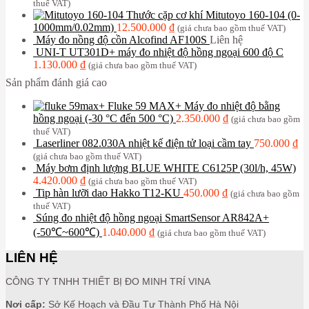
thuế VAT)
Thước cặp cơ khí Mitutoyo 160-104 (0-
1000mm/0.02mm)
12.500.000
₫
(giá chưa bao gồm thuế VAT)
Máy đo nồng độ cồn Alcofind AF100S
Liên hệ
UNI-T UT301D+ máy đo nhiệt độ hồng ngoại 600 độ C
1.130.000
₫
(giá chưa bao gồm thuế VAT)
Sản phẩm đánh giá cao
Fluke 59 MAX+ Máy đo nhiệt độ bằng
hồng ngoại (-30 °C đến 500 °C)
2.350.000
₫
(giá chưa bao gồm
thuế VAT)
Laserliner 082.030A nhiệt kế điện tử loại cầm tay
750.000
₫
(giá chưa bao gồm thuế VAT)
Máy bơm định lượng BLUE WHITE C6125P (30l/h, 45W)
4.420.000
₫
(giá chưa bao gồm thuế VAT)
Tip hàn lưỡi dao Hakko T12-KU
450.000
₫
(giá chưa bao gồm
thuế VAT)
Súng đo nhiệt độ hồng ngoại SmartSensor AR842A+
(-50℃~600℃)
1.040.000
₫
(giá chưa bao gồm thuế VAT)
LIÊN HỆ
CÔNG TY TNHH THIẾT BỊ ĐO MINH TRÍ VINA
Nơi cấp:
Sở Kế Hoạch và Đầu Tư Thành Phố Hà Nội