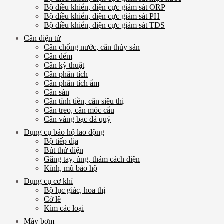
Bộ điều khiển, điện cực giám sát ORP
Bộ điều khiển, điện cực giám sát PH
Bộ điều khiển, điện cực giám sát TDS
Cân điện tử
Cân chống nước, cân thủy sản
Cân đếm
Cân kỹ thuật
Cân phân tích
Cân phân tích ẩm
Cân sàn
Cân tính tiền, cân siêu thị
Cân treo, cân móc cẩu
Cân vàng bạc đá quý
Dụng cụ bảo hộ lao động
Bộ tiếp địa
Bút thử điện
Găng tay, ủng, thảm cách điện
Kính, mũ bảo hộ
Dụng cụ cơ khí
Bộ lục giác, hoa thị
Cờ lê
Kìm các loại
Máy bơm