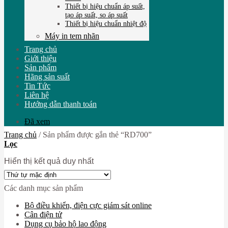
Thiết bị hiệu chuẩn áp suất,
tạo áp suất, so áp suất
Thiết bị hiệu chuẩn nhiệt độ
Máy in tem nhãn
Trang chủ
Giới thiệu
Sản phẩm
Hãng sản suất
Tin Tức
Liên hệ
Hướng dẫn thanh toán
Đã xem
Trang chủ
/
Sản phẩm được gắn thẻ “RD700”
Lọc
Hiển thị kết quả duy nhất
Các danh mục sản phẩm
Bộ điều khiển, điện cực giám sát online
Cân điện tử
Dụng cụ bảo hộ lao động