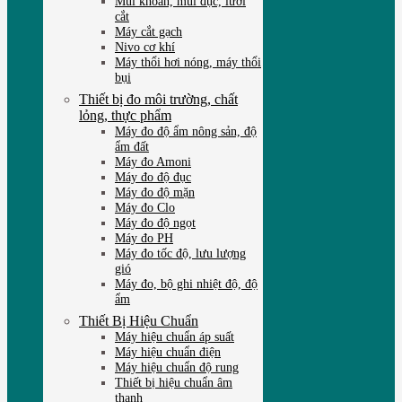
Mũi khoan, mũi đục, lưỡi
cắt
Máy cắt gạch
Nivo cơ khí
Máy thổi hơi nóng, máy thổi
bụi
Thiết bị đo môi trường, chất
lỏng, thực phẩm
Máy đo độ ẩm nông sản, độ
ẩm đất
Máy đo Amoni
Máy đo độ đục
Máy đo độ mặn
Máy đo Clo
Máy đo độ ngọt
Máy đo PH
Máy đo tốc độ, lưu lượng
gió
Máy đo, bộ ghi nhiệt độ, độ
ẩm
Thiết Bị Hiệu Chuẩn
Máy hiệu chuẩn áp suất
Máy hiệu chuẩn điện
Máy hiệu chuẩn độ rung
Thiết bị hiệu chuẩn âm
thanh