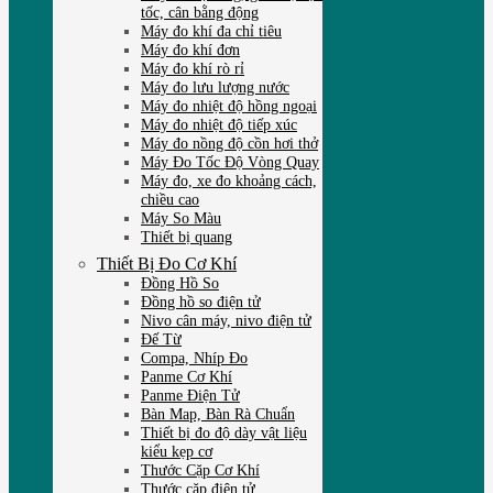
tốc, cân bằng động
Máy đo khí đa chỉ tiêu
Máy đo khí đơn
Máy đo khí rò rỉ
Máy đo lưu lượng nước
Máy đo nhiệt độ hồng ngoại
Máy đo nhiệt độ tiếp xúc
Máy đo nồng độ cồn hơi thở
Máy Đo Tốc Độ Vòng Quay
Máy đo, xe đo khoảng cách,
chiều cao
Máy So Màu
Thiết bị quang
Thiết Bị Đo Cơ Khí
Đồng Hồ So
Đồng hồ so điện tử
Nivo cân máy, nivo điện tử
Đế Từ
Compa, Nhíp Đo
Panme Cơ Khí
Panme Điện Tử
Bàn Map, Bàn Rà Chuẩn
Thiết bị đo độ dày vật liệu
kiểu kẹp cơ
Thước Cặp Cơ Khí
Thước cặp điện tử