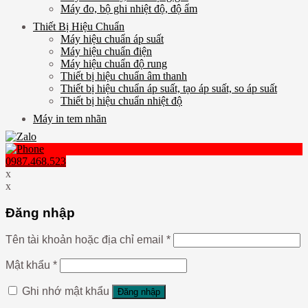
Máy đo, bộ ghi nhiệt độ, độ ẩm
Thiết Bị Hiệu Chuẩn
Máy hiệu chuẩn áp suất
Máy hiệu chuẩn điện
Máy hiệu chuẩn độ rung
Thiết bị hiệu chuẩn âm thanh
Thiết bị hiệu chuẩn áp suất, tạo áp suất, so áp suất
Thiết bị hiệu chuẩn nhiệt độ
Máy in tem nhãn
0987.468.523
x
x
Đăng nhập
Tên tài khoản hoặc địa chỉ email
*
Mật khẩu
*
Ghi nhớ mật khẩu
Đăng nhập