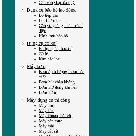
Cân vàng bạc đá quý
Dụng cụ bảo hộ lao động
Bộ tiếp địa
Bút thử điện
Găng tay, ủng, thảm cách
điện
Kính, mũ bảo hộ
Dụng cụ cơ khí
Bộ lục giác, hoa thị
Cờ lê
Kìm các loại
Máy bơm
Bơm định lượng, bơm hóa
chất
Bơm hút chân không
Bơm mỡ dùng khí nén
Bơm nước
Máy, dụng cụ thi công
Máy đục
Máy hàn
Máy khoan, bắt vít
Máy cân mực
Máy mài
Máy cắt sắt