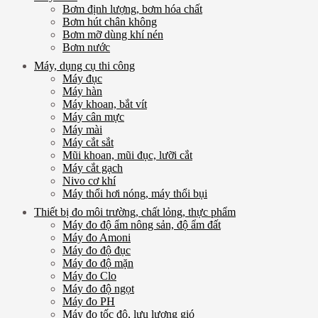
Bơm định lượng, bơm hóa chất
Bơm hút chân không
Bơm mỡ dùng khí nén
Bơm nước
Máy, dụng cụ thi công
Máy đục
Máy hàn
Máy khoan, bắt vít
Máy cân mực
Máy mài
Máy cắt sắt
Mũi khoan, mũi đục, lưỡi cắt
Máy cắt gạch
Nivo cơ khí
Máy thổi hơi nóng, máy thổi bụi
Thiết bị đo môi trường, chất lỏng, thực phẩm
Máy đo độ ẩm nông sản, độ ẩm đất
Máy đo Amoni
Máy đo độ đục
Máy đo độ mặn
Máy đo Clo
Máy đo độ ngọt
Máy đo PH
Máy đo tốc độ, lưu lượng gió