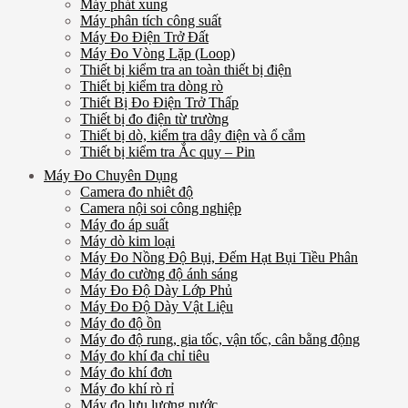
Máy phát xung
Máy phân tích công suất
Máy Đo Điện Trở Đất
Máy Đo Vòng Lặp (Loop)
Thiết bị kiểm tra an toàn thiết bị điện
Thiết bị kiểm tra dòng rò
Thiết Bị Đo Điện Trở Thấp
Thiết bị đo điện từ trường
Thiết bị dò, kiểm tra dây điện và ổ cắm
Thiết bị kiểm tra Ắc quy – Pin
Máy Đo Chuyên Dụng
Camera đo nhiêt độ
Camera nội soi công nghiệp
Máy đo áp suất
Máy dò kim loại
Máy Đo Nồng Độ Bụi, Đếm Hạt Bụi Tiều Phân
Máy đo cường độ ánh sáng
Máy Đo Độ Dày Lớp Phủ
Máy Đo Độ Dày Vật Liệu
Máy đo độ ồn
Máy đo độ rung, gia tốc, vận tốc, cân bằng động
Máy đo khí đa chỉ tiêu
Máy đo khí đơn
Máy đo khí rò rỉ
Máy đo lưu lượng nước