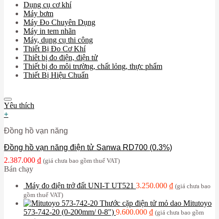
Dụng cụ cơ khí
Máy bơm
Máy Đo Chuyên Dụng
Máy in tem nhãn
Máy, dụng cụ thi công
Thiết Bị Đo Cơ Khí
Thiêt bị đo điện, điện tử
Thiết bị đo môi trường, chất lỏng, thực phẩm
Thiết Bị Hiệu Chuẩn
Yêu thích
+
Đồng hồ vạn năng
Đồng hồ vạn năng điện tử Sanwa RD700 (0.3%)
2.387.000
₫
(giá chưa bao gồm thuế VAT)
Bán chạy
Máy đo điện trở đất UNI-T UT521
3.250.000
₫
(giá chưa bao
gồm thuế VAT)
Thước cặp điện tử mỏ dao Mitutoyo
573-742-20 (0-200mm/ 0-8")
9.600.000
₫
(giá chưa bao gồm