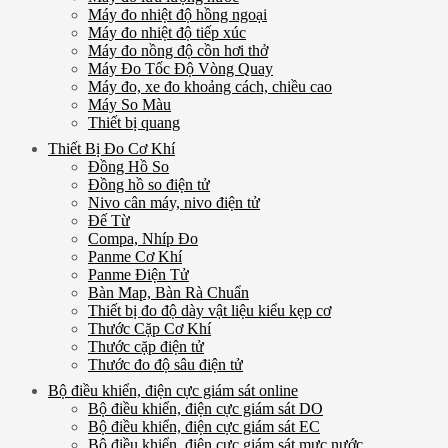
Máy đo nhiệt độ hồng ngoại
Máy đo nhiệt độ tiếp xúc
Máy đo nồng độ cồn hơi thở
Máy Đo Tốc Độ Vòng Quay
Máy đo, xe đo khoảng cách, chiều cao
Máy So Màu
Thiết bị quang
Thiết Bị Đo Cơ Khí
Đồng Hồ So
Đồng hồ so điện tử
Nivo cân máy, nivo điện tử
Đế Từ
Compa, Nhíp Đo
Panme Cơ Khí
Panme Điện Tử
Bàn Map, Bàn Rà Chuẩn
Thiết bị đo độ dày vật liệu kiểu kẹp cơ
Thước Cặp Cơ Khí
Thước cặp điện tử
Thước đo độ sâu điện tử
Bộ điều khiển, điện cực giám sát online
Bộ điều khiển, điện cực giám sát DO
Bộ điều khiển, điện cực giám sát EC
Bộ điều khiển, điện cực giám sát mực nước