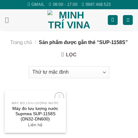
Skip
GMAIL
08:00 - 17:00
0987.468.523
to
content
Trang chủ
/
Sản phẩm được gắn thẻ “SUP-1158S”
LỌC
MÁY ĐO LƯU LƯỢNG NƯỚC
Yêu
Máy đo lưu lượng nước
thích
Supmea SUP-1158S
(DN32-DN600)
Liên hệ