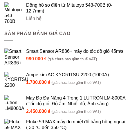
Đồng hồ so điện tử Mitutoyo 543-700B (0-
12.7mm)
Liên hệ
SẢN PHẨM ĐÁNH GIÁ CAO
Smart Sensor AR836+ máy đo tốc độ gió 45m/s
990.000
₫
(giá chưa bao gồm thuế VAT)
Ampe kìm AC KYORITSU 2200 (1000A)
1.700.000
₫
(giá chưa bao gồm thuế VAT)
Máy Đo Đa Năng 4 Trong 1 LUTRON LM-8000A
(Tốc độ gió, Độ ẩm, Nhiệt độ, Ánh sáng)
2.450.000
₫
(giá chưa bao gồm thuế VAT)
Fluke 59 MAX máy đo nhiệt độ bằng hồng ngoại
(-30 °C đến 350 °C)