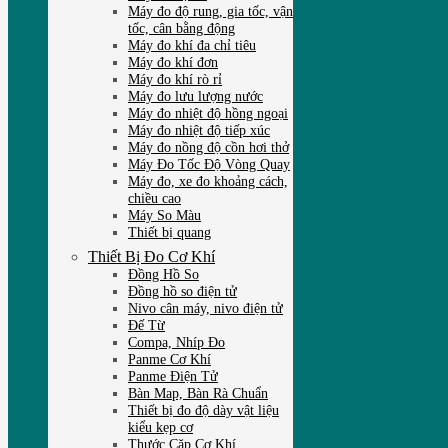
Máy đo độ rung, gia tốc, vận
tốc, cân bằng động
Máy đo khí đa chỉ tiêu
Máy đo khí đơn
Máy đo khí rò rỉ
Máy đo lưu lượng nước
Máy đo nhiệt độ hồng ngoại
Máy đo nhiệt độ tiếp xúc
Máy đo nồng độ cồn hơi thở
Máy Đo Tốc Độ Vòng Quay
Máy đo, xe đo khoảng cách,
chiều cao
Máy So Màu
Thiết bị quang
Thiết Bị Đo Cơ Khí
Đồng Hồ So
Đồng hồ so điện tử
Nivo cân máy, nivo điện tử
Đế Từ
Compa, Nhíp Đo
Panme Cơ Khí
Panme Điện Tử
Bàn Map, Bàn Rà Chuẩn
Thiết bị đo độ dày vật liệu
kiểu kẹp cơ
Thước Cặp Cơ Khí