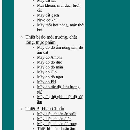
Máy cắt sắt
Mũi khoan, mũi đục, lưỡi
cắt
Máy cắt gạch
Nivo cơ khí
Máy thổi hơi nóng, máy thổi
bụi
Thiết bị đo môi trường, chất
lỏng, thực phẩm
Máy đo độ ẩm nông sản, độ
ẩm đất
Máy đo Amoni
Máy đo độ đục
Máy đo độ mặn
Máy đo Clo
Máy đo độ ngọt
Máy đo PH
Máy đo tốc độ, lưu lượng
gió
Máy đo, bộ ghi nhiệt độ, độ
ẩm
Thiết Bị Hiệu Chuẩn
Máy hiệu chuẩn áp suất
Máy hiệu chuẩn điện
Máy hiệu chuẩn độ rung
Thiết bị hiệu chuẩn âm