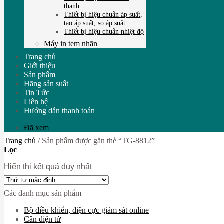
thanh
Thiết bị hiệu chuẩn áp suất,
tạo áp suất, so áp suất
Thiết bị hiệu chuẩn nhiệt độ
Máy in tem nhãn
Trang chủ
Giới thiệu
Sản phẩm
Hãng sản suất
Tin Tức
Liên hệ
Hướng dẫn thanh toán
Đã xem
Trang chủ
/
Sản phẩm được gắn thẻ “TG-8812”
Lọc
Hiển thị kết quả duy nhất
Các danh mục sản phẩm
Bộ điều khiển, điện cực giám sát online
Cân điện tử