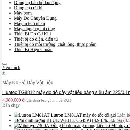
Dụng cụ bảo hộ lao động
Dụng cụ cơ khí
Máy bơm
Máy Đo Chuyên Dụng
Máy in tem nhãn
Máy, dụng cụ thi công
Thiết Bị Đo Cơ Khí
Thiêt bị đo điện, điện tử
Thiết bị đo môi trường, chất lỏng, thực phẩm
Thiết Bị Hiệu Chuẩn
Yêu thích
+
Máy Đo Độ Dày Vật Liệu
Huatec TG8812 máy đo độ dày vật liệu bằng siêu âm 225/0.
4.980.000
₫
(giá chưa bao gồm thuế VAT)
Bán chạy
Lutron LM81AT máy đo tốc độ gió
Liên h
Bơm định lượng BLUE WHITE C645P (14.9 L/h, 8.6 bar)
3.
Đồng hồ đo màng mỏng kiểu cơ Mitutoyo