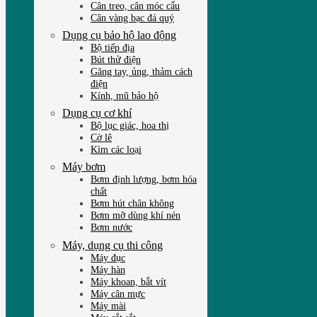
Cân treo, cân móc cẩu
Cân vàng bạc đá quý
Dụng cụ bảo hộ lao động
Bộ tiếp địa
Bút thử điện
Găng tay, ủng, thảm cách
điện
Kính, mũ bảo hộ
Dụng cụ cơ khí
Bộ lục giác, hoa thị
Cờ lê
Kìm các loại
Máy bơm
Bơm định lượng, bơm hóa
chất
Bơm hút chân không
Bơm mỡ dùng khí nén
Bơm nước
Máy, dụng cụ thi công
Máy đục
Máy hàn
Máy khoan, bắt vít
Máy cân mực
Máy mài