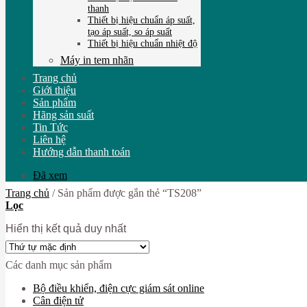
thanh
Thiết bị hiệu chuẩn áp suất,
tạo áp suất, so áp suất
Thiết bị hiệu chuẩn nhiệt độ
Máy in tem nhãn
Trang chủ
Giới thiệu
Sản phẩm
Hãng sản suất
Tin Tức
Liên hệ
Hướng dẫn thanh toán
Đã xem
Trang chủ
/
Sản phẩm được gắn thẻ “TS208”
Lọc
Hiển thị kết quả duy nhất
Các danh mục sản phẩm
Bộ điều khiển, điện cực giám sát online
Cân điện tử