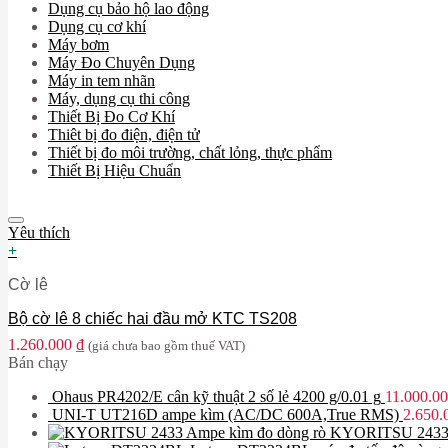
Dụng cụ bảo hộ lao động
Dụng cụ cơ khí
Máy bơm
Máy Đo Chuyên Dụng
Máy in tem nhãn
Máy, dụng cụ thi công
Thiết Bị Đo Cơ Khí
Thiêt bị đo điện, điện tử
Thiết bị đo môi trường, chất lỏng, thực phẩm
Thiết Bị Hiệu Chuẩn
Yêu thích
+
Cờ lê
Bộ cờ lê 8 chiếc hai đầu mở KTC TS208
1.260.000
₫
(giá chưa bao gồm thuế VAT)
Bán chạy
Ohaus PR4202/E cân kỹ thuật 2 số lẻ 4200 g/0.01 g
11.000.0
UNI-T UT216D ampe kìm (AC/DC 600A,True RMS)
2.650
Ampe kìm đo dòng rò KYORITSU 2433