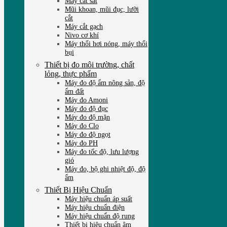
Máy cắt sắt
Mũi khoan, mũi đục, lưỡi
cắt
Máy cắt gạch
Nivo cơ khí
Máy thổi hơi nóng, máy thổi
bụi
Thiết bị đo môi trường, chất
lỏng, thực phẩm
Máy đo độ ẩm nông sản, độ
ẩm đất
Máy đo Amoni
Máy đo độ đục
Máy đo độ mặn
Máy đo Clo
Máy đo độ ngọt
Máy đo PH
Máy đo tốc độ, lưu lượng
gió
Máy đo, bộ ghi nhiệt độ, độ
ẩm
Thiết Bị Hiệu Chuẩn
Máy hiệu chuẩn áp suất
Máy hiệu chuẩn điện
Máy hiệu chuẩn độ rung
Thiết bị hiệu chuẩn âm