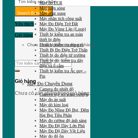
Máy đo LCR
Máy hiện sóng
Search Button
Máy phát xung
Máy phân tích công suất
Yêu thích
Máy Đo Điện Trở Đất
Máy Đo Vòng Lặp (Loop)
Thiết bị kiểm tra an toàn
Giỏ hàng
thiết bị điện
Thiết bị kiểm tra dòng rò
Chưa có sản phẩm trong giỏ hàng.
Thiết Bị Đo Điện Trở Thấp
Thiết bị đo điện từ trường
Thiết bị dò, kiểm tra dây
Tìm
điện và ổ cắm
kiếm:
Thiết bị kiểm tra Ắc quy –
Pin
Giỏ hàng
Máy Đo Chuyên Dụng
Camera đo nhiêt độ
Chưa có sản phẩm trong giỏ hàng.
Camera nội soi công nghiệp
Máy đo áp suất
Máy dò kim loại
Máy Đo Nồng Độ Bụi, Đếm
Hạt Bụi Tiều Phân
Máy đo cường độ ánh sáng
Máy Đo Độ Dày Lớp Phủ
Máy Đo Độ Dày Vật Liệu
Máy đo độ ồn