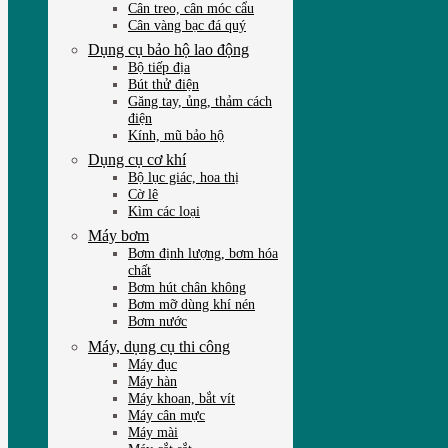
Cân treo, cân móc cẩu
Cân vàng bạc đá quý
Dụng cụ bảo hộ lao động
Bộ tiếp địa
Bút thử điện
Găng tay, ủng, thảm cách
điện
Kính, mũ bảo hộ
Dụng cụ cơ khí
Bộ lục giác, hoa thị
Cờ lê
Kìm các loại
Máy bơm
Bơm định lượng, bơm hóa
chất
Bơm hút chân không
Bơm mỡ dùng khí nén
Bơm nước
Máy, dụng cụ thi công
Máy đục
Máy hàn
Máy khoan, bắt vít
Máy cân mực
Máy mài