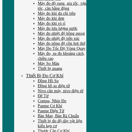
Máy đo độ rung, gia tốc, vận
tốc, cân bằng động
Máy đo khí đa chỉ tiêu
Máy đo khí đơn
Máy đo khí rò rỉ
Máy đo lưu lượng nước
Máy đo nhiệt độ hồng ngoại
Máy đo nhiệt độ tiếp xúc
Máy đo nồng độ cồn hơi thở
Máy Đo Tốc Độ Vòng Quay
Máy đo, xe đo khoảng cách,
chiều cao
Máy So Màu
Thiết bị quang
Thiết Bị Đo Cơ Khí
Đồng Hồ So
Đồng hồ so điện tử
Nivo cân máy, nivo điện tử
Đế Từ
Compa, Nhíp Đo
Panme Cơ Khí
Panme Điện Tử
Bàn Map, Bàn Rà Chuẩn
Thiết bị đo độ dày vật liệu
kiểu kẹp cơ
Thước Cặp Cơ Khí