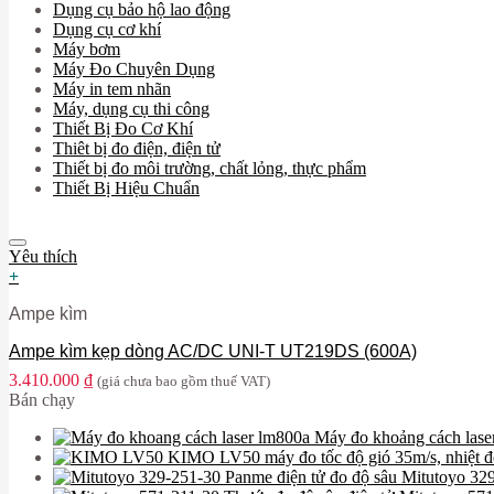
Dụng cụ bảo hộ lao động
Dụng cụ cơ khí
Máy bơm
Máy Đo Chuyên Dụng
Máy in tem nhãn
Máy, dụng cụ thi công
Thiết Bị Đo Cơ Khí
Thiêt bị đo điện, điện tử
Thiết bị đo môi trường, chất lỏng, thực phẩm
Thiết Bị Hiệu Chuẩn
Yêu thích
+
Ampe kìm
Ampe kìm kẹp dòng AC/DC UNI-T UT219DS (600A)
3.410.000
₫
(giá chưa bao gồm thuế VAT)
Bán chạy
Máy đo khoảng cách la
KIMO LV50 máy đo tốc độ gió 35m/s, nhiệt đ
Panme điện tử đo độ sâu Mitutoyo 3