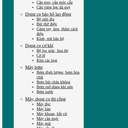
Cân treo, cân móc cẩu
Cân vàng bạc đá quý
Dụng cụ bảo hộ lao động
Bộ tiếp địa
Bút thử điện
Găng tay, ủng, thảm cách
điện
Kính, mũ bảo hộ
Dụng cụ cơ khí
Bộ lục giác, hoa thị
Cờ lê
Kìm các loại
Máy bơm
Bơm định lượng, bơm hóa
chất
Bơm hút chân không
Bơm mỡ dùng khí nén
Bơm nước
Máy, dụng cụ thi công
Máy đục
Máy hàn
Máy khoan, bắt vít
Máy cân mực
Máy mài