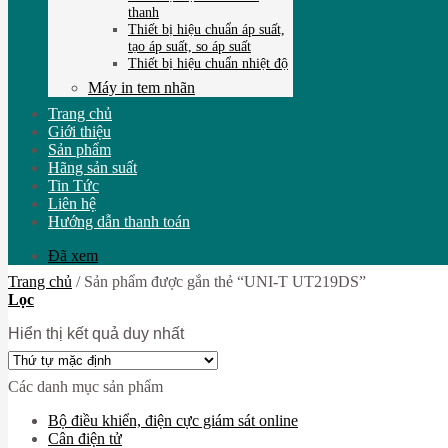
thanh
Thiết bị hiệu chuẩn áp suất,
tạo áp suất, so áp suất
Thiết bị hiệu chuẩn nhiệt độ
Máy in tem nhãn
Trang chủ
Giới thiệu
Sản phẩm
Hãng sản suất
Tin Tức
Liên hệ
Hướng dẫn thanh toán
Đã xem
Trang chủ
/
Sản phẩm được gắn thẻ “UNI-T UT219DS”
Lọc
Hiển thị kết quả duy nhất
Các danh mục sản phẩm
Bộ điều khiển, điện cực giám sát online
Cân điện tử