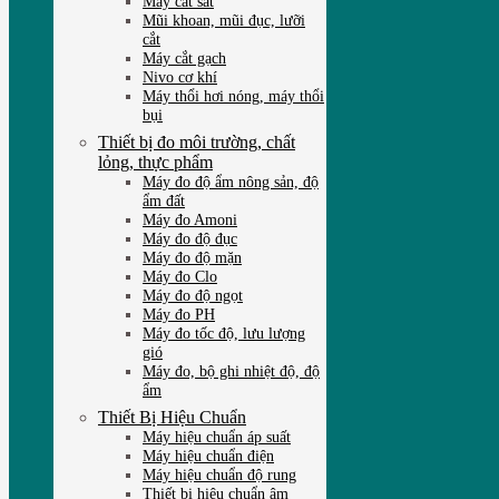
Máy cắt sắt
Mũi khoan, mũi đục, lưỡi
cắt
Máy cắt gạch
Nivo cơ khí
Máy thổi hơi nóng, máy thổi
bụi
Thiết bị đo môi trường, chất
lỏng, thực phẩm
Máy đo độ ẩm nông sản, độ
ẩm đất
Máy đo Amoni
Máy đo độ đục
Máy đo độ mặn
Máy đo Clo
Máy đo độ ngọt
Máy đo PH
Máy đo tốc độ, lưu lượng
gió
Máy đo, bộ ghi nhiệt độ, độ
ẩm
Thiết Bị Hiệu Chuẩn
Máy hiệu chuẩn áp suất
Máy hiệu chuẩn điện
Máy hiệu chuẩn độ rung
Thiết bị hiệu chuẩn âm