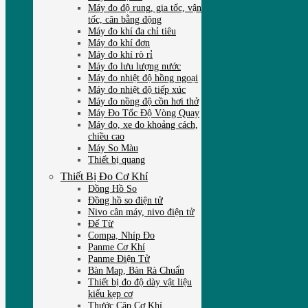
Máy đo độ rung, gia tốc, vận
tốc, cân bằng động
Máy đo khí đa chỉ tiêu
Máy đo khí đơn
Máy đo khí rò rỉ
Máy đo lưu lượng nước
Máy đo nhiệt độ hồng ngoại
Máy đo nhiệt độ tiếp xúc
Máy đo nồng độ cồn hơi thở
Máy Đo Tốc Độ Vòng Quay
Máy đo, xe đo khoảng cách,
chiều cao
Máy So Màu
Thiết bị quang
Thiết Bị Đo Cơ Khí
Đồng Hồ So
Đồng hồ so điện tử
Nivo cân máy, nivo điện tử
Đế Từ
Compa, Nhíp Đo
Panme Cơ Khí
Panme Điện Tử
Bàn Map, Bàn Rà Chuẩn
Thiết bị đo độ dày vật liệu
kiểu kẹp cơ
Thước Cặp Cơ Khí